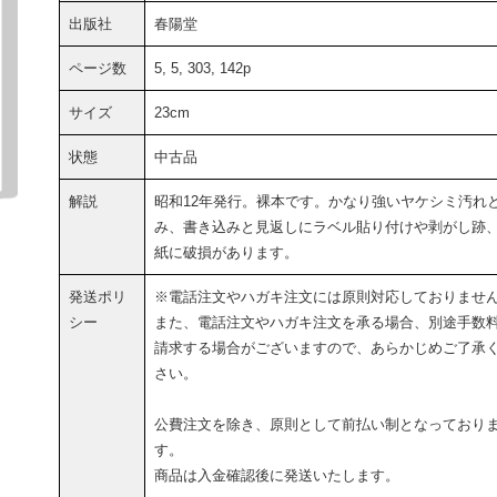
出版社
春陽堂
ページ数
5, 5, 303, 142p
サイズ
23cm
状態
中古品
解説
昭和12年発行。裸本です。かなり強いヤケシミ汚れ
み、書き込みと見返しにラベル貼り付けや剥がし跡
紙に破損があります。
発送ポリ
※電話注文やハガキ注文には原則対応しておりませ
シー
また、電話注文やハガキ注文を承る場合、別途手数
請求する場合がございますので、あらかじめご了承
さい。
公費注文を除き、原則として前払い制となっており
す。
商品は入金確認後に発送いたします。