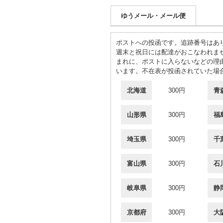
ゆうメール・メール便
ポストへの投函です。追跡番号はあ
週末と祝日には配達がおこなわれま
まれに、ポストに入らないなどの理
います。不在表が投函されていた場
北海道
300円
青
山形県
300円
福
埼玉県
300円
千
富山県
300円
石
岐阜県
300円
静
京都府
300円
大