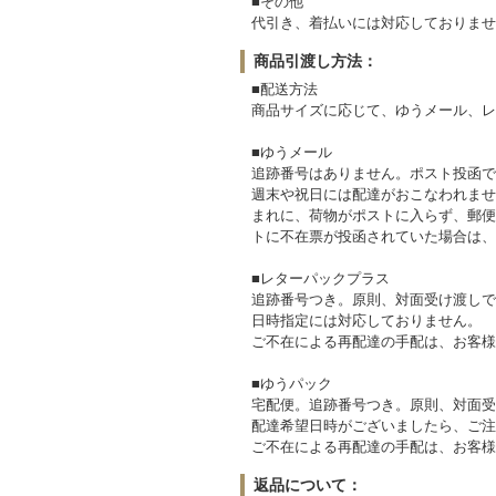
■その他
代引き、着払いには対応しておりませ
商品引渡し方法：
■配送方法
商品サイズに応じて、ゆうメール、レ
■ゆうメール
追跡番号はありません。ポスト投函で
週末や祝日には配達がおこなわれませ
まれに、荷物がポストに入らず、郵便
トに不在票が投函されていた場合は、
■レターパックプラス
追跡番号つき。原則、対面受け渡しで
日時指定には対応しておりません。
ご不在による再配達の手配は、お客様
■ゆうパック
宅配便。追跡番号つき。原則、対面受
配達希望日時がございましたら、ご注
ご不在による再配達の手配は、お客様
返品について：