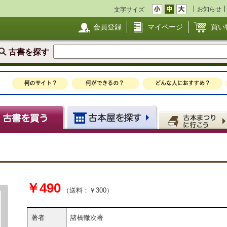
お知らせ
文字サイズ
会員登録
マイページ
買い
古書を探す
￥490
（送料：￥300）
著者
諸橋轍次著