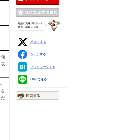
ポストする
シェアする
と傷
、表
ブックマークする
LINEで送る
ん。
料を
くだ
ま