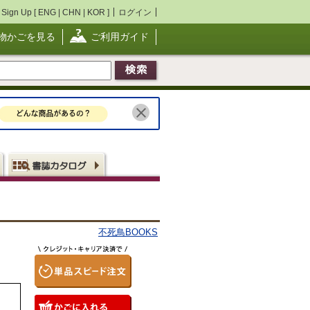
Sign Up [
ENG
|
CHN
|
KOR
]
ログイン
物かごを見る
ご利用ガイド
不死鳥BOOKS