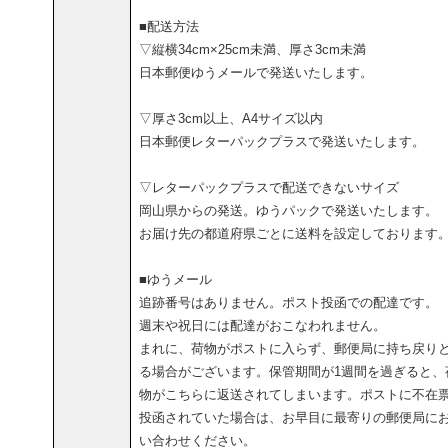
■配送方法
▽縦横34cm×25cm未満、厚さ3cm未満
日本郵便ゆうメールで発送いたします。
▽厚さ3cm以上、A4サイズ以内
日本郵便レターパックプラスで発送いたします。
▽レターパックプラスで配送できないサイズ
岡山県からの発送。ゆうパックで発送いたします。
お届け先の都道府県ごとに送料を設定しております
■ゆうメール
追跡番号はありません。ポスト投函での配達です。
週末や祝日には配達がおこなわれません。
まれに、荷物がポストに入らず、郵便局に持ち戻り
る場合がございます。保管期間が1週間を過ぎると、
物がこちらに返送されてしまいます。ポストに不在
投函されていた場合は、お早目に最寄りの郵便局に
い合わせください。