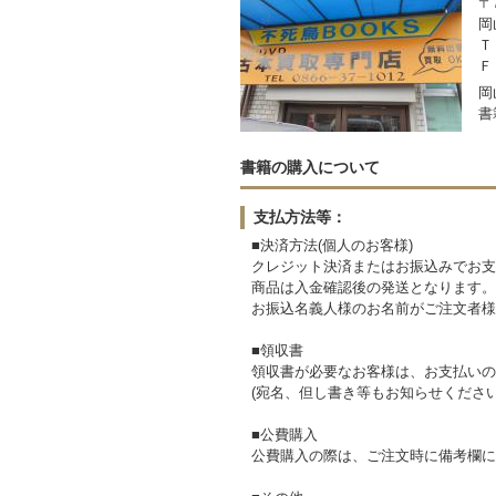
〒7
岡
Ｔ
Ｆ
岡
書
書籍の購入について
支払方法等：
■決済方法(個人のお客様)
クレジット決済またはお振込みでお支
商品は入金確認後の発送となります。
お振込名義人様のお名前がご注文者様
■領収書
領収書が必要なお客様は、お支払いの
(宛名、但し書き等もお知らせください
■公費購入
公費購入の際は、ご注文時に備考欄に