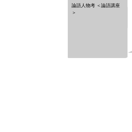
論語人物考 ＜論語講座
＞