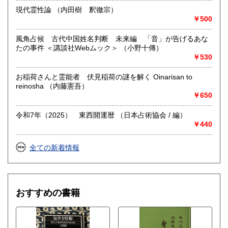
書籍の買取について
現代霊性論 （内田樹 釈徹宗）
古書をお譲りください。
￥500
占い関係書籍・宗教書・健康関連書籍など。
風角占候 古代中国姓名判断 未来編 「音」が告げるあな
事前にお電話・E-mailでご連絡下さい。大量の場合は、出張
たの事件 ＜講談社Webムック＞ （小野十傳）
買取もいたします。
￥530
メールアドレス info@kamo-books.co.jp
お稲荷さんと霊能者 伏見稲荷の謎を解く Oinarisan to
reinosha （内藤憲吾）
取り扱い分野
￥650
哲学宗教、歴史、趣味、外国書、サブカルチャー、古書一般
令和7年（2025） 東西開運暦 （日本占術協会 / 編）
（その他）
￥440
全ての新着情報
おすすめの書籍