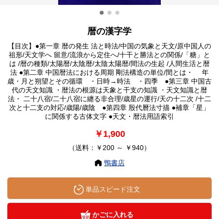
暦の漢字学
【目次】●第一章 暦の発生 法と時法/中国の気象と天文/原中国人の
祖形/天文学へ 留意/流浪から定住へ/十干と勝法との関係/「糖」と
は /暦の種類/太陽暦/太陰暦/太陰太陽暦/間法の生起 /人間生活と暦
法 ●第二章 中国暦法における周期 剛法構造の単位/閏とは・ 年
歳・月と朔望とその循環 ・日時→時法 ・四季 ●第三章 中国古
代の天文知識 ・暦法の根源は天象と干支の知識 ・天文知識と暦
法・ 二十八宿/二十八宿に纏る非合理/歳星の運行/天の十二次 /十二
次と十二支の対応/歳陽/歳陰 ●第四章 殷代曆法寸描 ●補章「星」
に関係する古体文字 ●天文・暦法用語索引
￥1,900
（送料：￥200 ～ ￥940）
鴨書店
単品スピード注文
かごに入れる