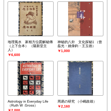
地理風水 家相方位図解秘傳
神秘的八卦 文化探秘1
（曾
（上下合本）
（陽新堂主
磊光・姚偉鈞・王玉徳）
人）
￥1,000
￥6,600
Astrology in Everyday Life
周易の研究
（小嶋政雄）
（Ruth W .Gross）
￥2,160
￥2,000