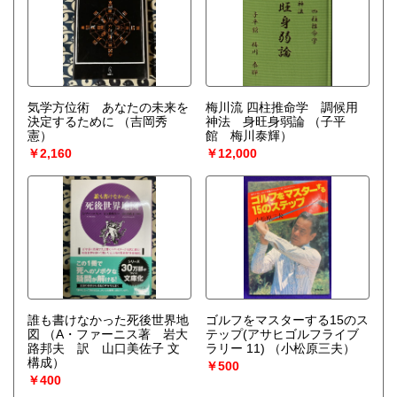
気学方位術 あなたの未来を
梅川流 四柱推命学 調候用
決定するために
（吉岡秀
神法 身旺身弱論
（子平
憲）
館 梅川泰輝）
￥2,160
￥12,000
誰も書けなかった死後世界地
ゴルフをマスターする15のス
図
（A・ファーニス著 岩大
テップ(アサヒゴルフライブ
路邦夫 訳 山口美佐子 文
ラリー 11)
（小松原三夫）
構成）
￥500
￥400