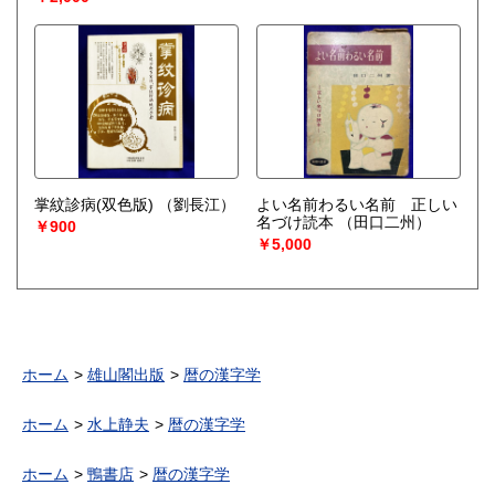
掌紋診病(双色版)
（劉長江）
よい名前わるい名前 正しい
名づけ読本
（田口二州）
￥900
￥5,000
ホーム
雄山閣出版
暦の漢字学
ホーム
水上静夫
暦の漢字学
ホーム
鴨書店
暦の漢字学