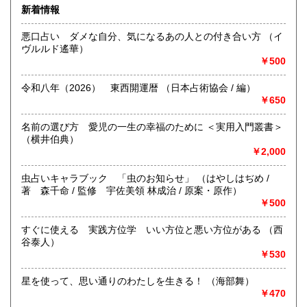
宮崎県
鹿児島県
940円
940円
新着情報
沖縄県
悪口占い ダメな自分、気になるあの人との付き合い方 （イ
940円
ヴルルド遙華）
うらない関係の書籍・用品等を取り扱う専門店です。
￥500
台湾や香港の占術書も販売しております。宗教関連・健康関
令和八年（2026） 東西開運暦 （日本占術協会 / 編）
連も扱っております。
￥650
買い取り大歓迎。書棚のご整理の際には、お気軽にお問い合
わせ下さい。
名前の選び方 愛児の一生の幸福のために ＜実用入門叢書＞
（横井伯典）
※掲載している商品在庫についてのお願い
￥2,000
店頭にて、売り切れていることがございます。
虫占いキャラブック 「虫のお知らせ」 （はやしはぢめ /
ご来店の際には、事前に在庫の有無をお問い合わせ下さい。
著 森千命 / 監修 宇佐美領 林成治 / 原案・原作）
￥500
メールアドレス info@kamo-books.co.jp
すぐに使える 実践方位学 いい方位と悪い方位がある （西
沿線名：埼京線/京浜東北線/都営三田線
谷泰人）
最寄駅：埼京線 十条駅徒歩8分/京浜東北線 東十条駅徒歩
￥530
10分/都営三田線 板橋本町徒歩15分
営業時間：12:00〜19:00
星を使って、思い通りのわたしを生きる！ （海部舞）
定休日：毎週月曜日及び第2・第4火曜日
￥470