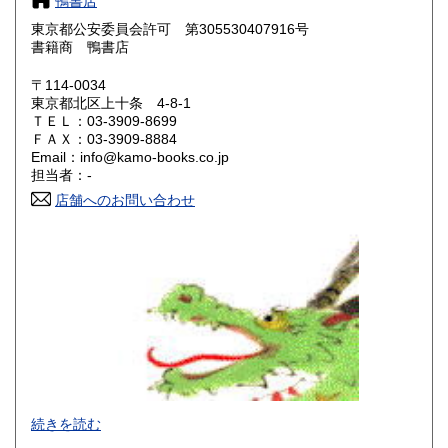
鴨書店
滋賀県
京都府
東京都公安委員会許可 第305530407916号
780円
780円
書籍商 鴨書店
大阪府
兵庫県
780円
780円
〒114-0034
東京都北区上十条 4-8-1
奈良県
和歌山県
780円
780円
ＴＥＬ：03-3909-8699
ＦＡＸ：03-3909-8884
鳥取県
島根県
Email：info@kamo-books.co.jp
830円
830円
担当者：-
岡山県
広島県
店舗へのお問い合わせ
830円
830円
山口県
徳島県
830円
830円
香川県
愛媛県
830円
830円
高知県
福岡県
830円
940円
佐賀県
長崎県
940円
940円
熊本県
大分県
940円
940円
続きを読む