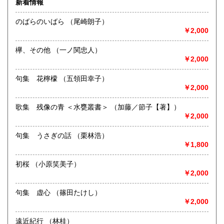
新着情報
最寄駅：長岡駅
熊本県
大分県
430円
430円
営業時間：午前10時から午後5時
のばらのいばら （尾崎朗子）
定休日：不定休
￥2,000
宮崎県
鹿児島県
430円
430円
書籍の買取について
欅、その他 （一ノ関忠人）
沖縄県
430円
新潟県内にて出張積極的に買取を行っています。査定及び出
￥2,000
張料は無料です。20冊以上であればお伺いいたします。ご連
絡願います。
句集 花檸檬 （五領田幸子）
￥2,000
取り扱い分野
歌集 残像の青 ＜水甕叢書＞ （加藤／節子【著】）
歴史、社会科学、自然科学、サブカルチャー、古書一般（そ
￥2,000
の他）
句集 うさぎの話 （栗林浩）
￥1,800
初桜 （小原笑美子）
￥2,000
句集 虚心 （篠田たけし）
￥2,000
遠近紀行 （林桂）