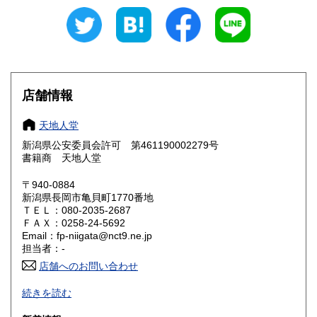
430円
430円
愛知県
三重県
430円
430円
滋賀県
京都府
430円
430円
大阪府
兵庫県
430円
430円
店舗情報
奈良県
和歌山県
430円
430円
天地人堂
新潟県公安委員会許可 第461190002279号
鳥取県
島根県
430円
430円
書籍商 天地人堂
岡山県
広島県
430円
430円
〒940-0884
新潟県長岡市亀貝町1770番地
ＴＥＬ：080-2035-2687
山口県
徳島県
430円
430円
ＦＡＸ：0258-24-5692
Email：fp-niigata@nct9.ne.jp
香川県
愛媛県
430円
430円
担当者：-
店舗へのお問い合わせ
高知県
福岡県
430円
430円
-
続きを読む
佐賀県
長崎県
430円
430円
沿線名：上越新幹線