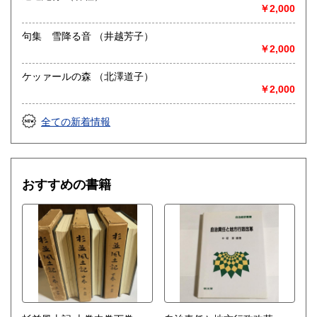
￥2,000
句集 雪降る音 （井越芳子）
￥2,000
ケッァールの森 （北澤道子）
￥2,000
全ての新着情報
おすすめの書籍