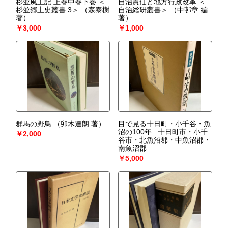
杉並風土記 上巻中巻下巻 ＜
自治責任と地方行政改革 ＜
杉並郷土史叢書 3＞
（森泰樹
自治総研叢書＞
（中邨章 編
著）
著）
￥3,000
￥1,000
群馬の野鳥
（卯木達朗 著）
目で見る十日町・小千谷・魚
沼の100年 : 十日町市・小千
￥2,000
谷市・北魚沼郡・中魚沼郡・
南魚沼郡
￥5,000