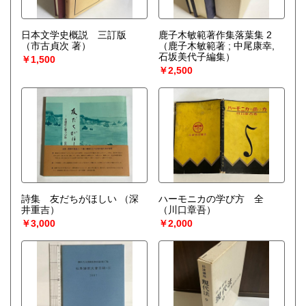
日本文学史概説 三訂版
鹿子木敏範著作集落葉集 2
（市古貞次 著）
（鹿子木敏範著 ; 中尾康幸,
石坂美代子編集）
￥1,500
￥2,500
詩集 友だちがほしい
（深
ハーモニカの学び方 全
井重吉）
（川口章吾）
￥3,000
￥2,000