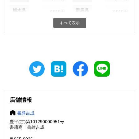
栃木県
群馬県
3,010円
3,010円
すべて表示
埼玉県
千葉県
3,010円
3,010円
東京都
神奈川県
3,010円
3,010円
新潟県
富山県
3,010円
3,170円
石川県
福井県
3,170円
3,170円
山梨県
長野県
3,010円
3,010円
岐阜県
静岡県
3,170円
3,170円
店舗情報
愛知県
三重県
3,170円
3,170円
書肆吉成
滋賀県
京都府
3,330円
3,330円
豊平(古)第101290000951号
書籍商 書肆吉成
大阪府
兵庫県
3,330円
3,330円