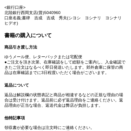
<銀行口座>
北陸銀行西岡支店(普)5040960
口座名義;書肆 吉成 吉成 秀夫(シヨシ ヨシナリ ヨシナリ
ヒデオ)
書籍の購入について
商品引き渡し方法
ゆうメール便、レターパックまたは宅配便
●ご注文を頂き次第、在庫確認をして総額をご案内し、入金確認で
きたご注文はなるべく即日発送いたします。郊外倉庫に保管の商
品は在庫確認までに3日程度いただく場合がございます。
返品について
返品は解説欄の状態表記と商品が相違するなどの正規な理由の場
合は受け付けます。返品前に必ず返品理由をご連絡ください。返
品理由が正当な場合、返送代金は弊店が負担します。
他特記事項
領収書が必要な場合は注文時にご連絡ください。