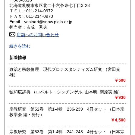
〒065-0026
奈良県
和歌山県
北海道札幌市東区北二十六条東七丁目3-28
3,330円
3,330円
ＴＥＬ：011-214-0972
ＦＡＸ：011-214-0970
鳥取県
島根県
3,330円
3,330円
Email：yosinari@snow.plala.or.jp
担当者：吉成 秀夫
岡山県
広島県
3,330円
3,330円
店舗へのお問い合わせ
札幌の古本屋です。北海道の郷土誌、アイヌ民族関係書、思
山口県
徳島県
3,330円
3,330円
続きを読む
想哲学、詩歌などの人文書を中心に、学術専門書を主に取り
扱っております。学術文庫なども積極的に買取いたします。
香川県
愛媛県
新着情報
3,330円
3,330円
札幌市内にて店舗営業しております。店頭にて書籍の状態な
政治と宗教倫理 現代プロテスタンティズム研究 （宮田光
高知県
福岡県
ど確認いただけます。倉庫保管の場合がございますので事前
3,330円
3,330円
雄）
にご一報いただけますと幸いです。
￥500
佐賀県
長崎県
3,330円
3,330円
古書の買い取りに力を入れております。ぜひご連絡下さい。
独和広辞典 （ロベルト・シンチンゲル, 山本明, 南原実 編）
熊本県
大分県
3,330円
3,330円
沿線名：地下鉄南北線、東豊線
￥930
最寄駅：北24条駅と元町駅の間。
営業時間：12:00～17:00
宮崎県
鹿児島県
宗教研究 第52巻 第1-4輯 236-239 4冊セット （日本宗
3,330円
3,330円
定休日：日曜定休
教学会 編・発行）
￥4,500
沖縄県
3,380円
書籍の買取について
宗教研究 第53巻 第1-4輯 241-243 4冊セット （日本宗
北海道本・思想哲学・人文書を中心に専門書を積極的に買取