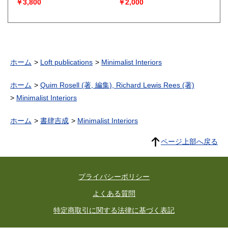
commentaries by Frank O.
￥3,800
￥2,000
Gehry）
ホーム
Loft publications
Minimalist Interiors
ホーム
Quim Rosell (著, 編集), Richard Lewis Rees (著)
Minimalist Interiors
ホーム
書肆吉成
Minimalist Interiors
ページ上部へ戻る
プライバシーポリシー
よくある質問
特定商取引に関する法律に基づく表記