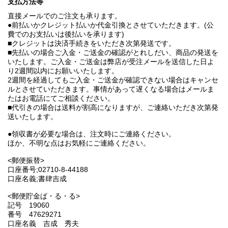
支払方法等
直接メールでのご注文も承ります。
●前払いかクレジット払いか代金引換とさせていただきます。(公
費でのお支払いは後払いを承ります)
■クレジットは決済手続きをいただき次第発送です。
■先払いの場合ご入金・ご送金の確認がとれしだい、商品の発送を
いたします。ご入金・ご送金は弊店が受注メールを送信した日よ
り2週間以内にお願いいたします。
2週間を経過してもご入金・ご送金が確認できない場合はキャンセ
ルとさせていただきます。事情があって遅くなる場合はメールま
たはお電話にてご相談ください。
■代引きの場合は送料が割高になりますが、ご連絡いただき次第発
送いたします。
●領収書が必要な場合は、注文時にご連絡ください。
ほか、不明な点はお気軽にご連絡ください。
<郵便振替>
口座番号;02710-8-44188
口座名義;書肆吉成
<郵便貯金ぱ・る・る>
記号 19060
番号 47629271
口座名義 吉成 秀夫