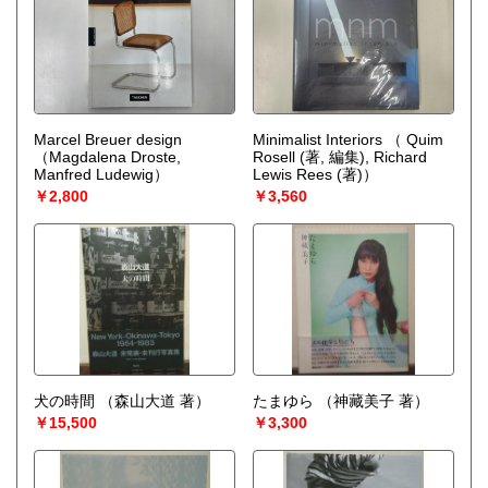
Marcel Breuer design
Minimalist Interiors
（ Quim
（Magdalena Droste,
Rosell (著, 編集), Richard
Manfred Ludewig）
Lewis Rees (著)）
￥2,800
￥3,560
犬の時間
（森山大道 著）
たまゆら
（神藏美子 著）
￥15,500
￥3,300