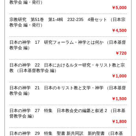
教学会 編・発行）
をしております。店頭での買取のほか、札幌市内は出張買取
￥5,000
いたします。市外、道外の方はご相談ください。まずはお気
軽にメールyosinari@snow.plala.or.jpか、電話011-214-0972
宗教研究 第51巻 第1-4輯 232-235 4冊セット （日本宗
へご連絡下さい。
教学会 編・発行）
￥4,500
取り扱い分野
日本の神学 17 研究フォーラム・神学とは何か （日本基督
哲学宗教、歴史、社会科学、自然科学、美術工芸、国語国
教学会 編）
文、趣味
￥720
日本の神学 22 日本におけるルター研究・キリスト教と宗
教 （日本基督教学会 編）
￥1,000
日本の神学 21 日本のキリスト教と文学・神学 （日本基督
教学会 編）
￥1,500
日本の神学 27 特集 日本教会史の編纂と叙述 2 （日本基
督教学会 編）
￥1,800
日本の神学 29 特集 聖書 新共同訳 新約聖書 （日本基