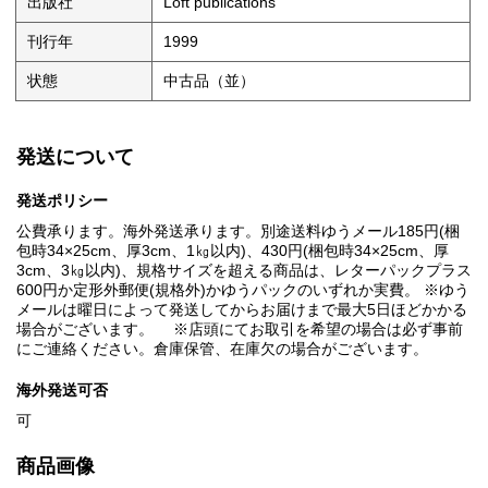
出版社
Loft publications
刊行年
1999
状態
中古品（並）
発送について
発送ポリシー
公費承ります。海外発送承ります。別途送料ゆうメール185円(梱
包時34×25cm、厚3cm、1㎏以内)、430円(梱包時34×25cm、厚
3cm、3㎏以内)、規格サイズを超える商品は、レターパックプラス
600円か定形外郵便(規格外)かゆうパックのいずれか実費。 ※ゆう
メールは曜日によって発送してからお届けまで最大5日ほどかかる
場合がございます。 ※店頭にてお取引を希望の場合は必ず事前
にご連絡ください。倉庫保管、在庫欠の場合がございます。
海外発送可否
可
商品画像