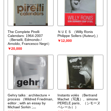
The Complete Pirelli
ＮＵＥＳ
（Willy Ronis
Calendars: 1964-2007
Philippe Sollers (Auteur),）
（Berselli, Edmondo /
￥12,000
Arnoldo, Francesco Negri）
￥20,000
Gehry talks : architecture +
Instants volés
（Bertrand
process
（Mildred Friedman,
Machet（写真）、simone
editor ; with an essay by
PERELE paris、（シモーヌ
Michael Sorkin ;
ペレール））