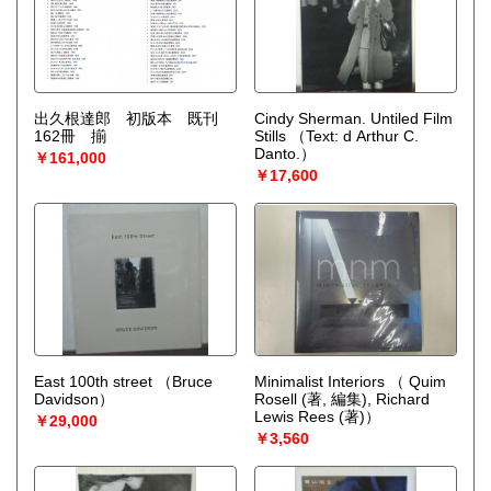
出久根達郎 初版本 既刊
Cindy Sherman. Untiled Film
162冊 揃
Stills
（Text: d Arthur C.
Danto.）
￥161,000
￥17,600
East 100th street
（Bruce
Minimalist Interiors
（ Quim
Davidson）
Rosell (著, 編集), Richard
Lewis Rees (著)）
￥29,000
￥3,560