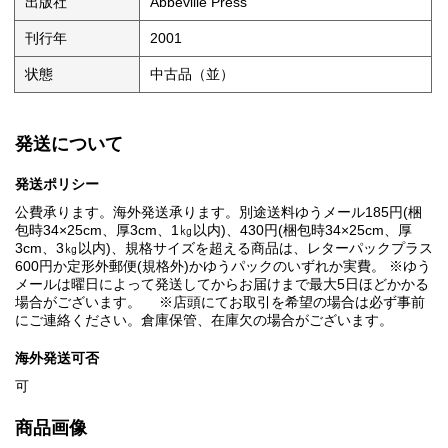
出版社
Abbeville Press
刊行年
2001
状態
中古品（並）
発送について
発送ポリシー
公費承ります。海外発送承ります。別途送料ゆうメール185円(梱
包時34×25cm、厚3cm、1㎏以内)、430円(梱包時34×25cm、厚
3cm、3㎏以内)、規格サイズを超える商品は、レターパックプラス
600円か定形外郵便(規格外)かゆうパックのいずれか実費。 ※ゆう
メールは曜日によって発送してからお届けまで最大5日ほどかかる
場合がございます。 ※店頭にてお取引を希望の場合は必ず事前
にご連絡ください。倉庫保管、在庫欠の場合がございます。
海外発送可否
可
商品画像