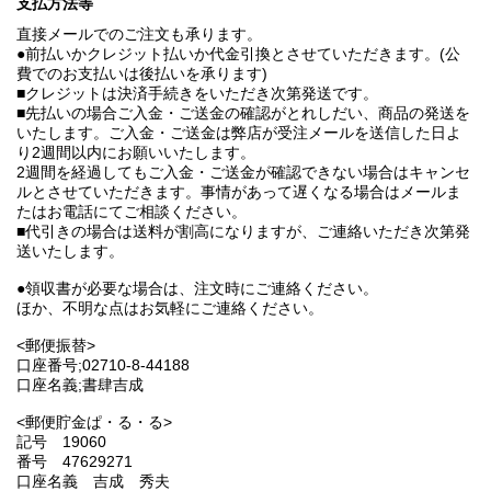
支払方法等
直接メールでのご注文も承ります。
●前払いかクレジット払いか代金引換とさせていただきます。(公
費でのお支払いは後払いを承ります)
■クレジットは決済手続きをいただき次第発送です。
■先払いの場合ご入金・ご送金の確認がとれしだい、商品の発送を
いたします。ご入金・ご送金は弊店が受注メールを送信した日よ
り2週間以内にお願いいたします。
2週間を経過してもご入金・ご送金が確認できない場合はキャンセ
ルとさせていただきます。事情があって遅くなる場合はメールま
たはお電話にてご相談ください。
■代引きの場合は送料が割高になりますが、ご連絡いただき次第発
送いたします。
●領収書が必要な場合は、注文時にご連絡ください。
ほか、不明な点はお気軽にご連絡ください。
<郵便振替>
口座番号;02710-8-44188
口座名義;書肆吉成
<郵便貯金ぱ・る・る>
記号 19060
番号 47629271
口座名義 吉成 秀夫