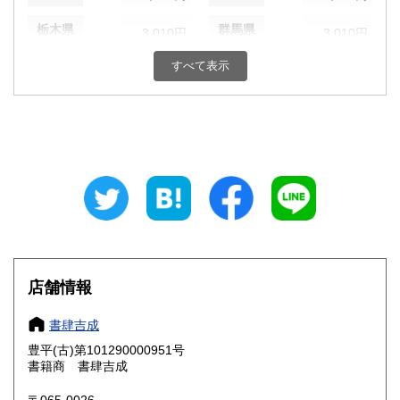
栃木県
群馬県
3,010円
3,010円
すべて表示
埼玉県
千葉県
3,010円
3,010円
東京都
神奈川県
3,010円
3,010円
新潟県
富山県
3,010円
3,170円
石川県
福井県
3,170円
3,170円
山梨県
長野県
3,010円
3,010円
岐阜県
静岡県
3,170円
3,170円
店舗情報
愛知県
三重県
3,170円
3,170円
書肆吉成
滋賀県
京都府
3,330円
3,330円
豊平(古)第101290000951号
書籍商 書肆吉成
大阪府
兵庫県
3,330円
3,330円