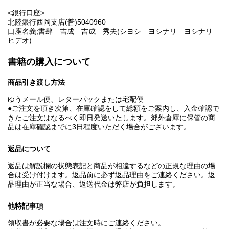
<銀行口座>
北陸銀行西岡支店(普)5040960
口座名義;書肆 吉成 吉成 秀夫(シヨシ ヨシナリ ヨシナリ
ヒデオ)
書籍の購入について
商品引き渡し方法
ゆうメール便、レターパックまたは宅配便
●ご注文を頂き次第、在庫確認をして総額をご案内し、入金確認で
きたご注文はなるべく即日発送いたします。郊外倉庫に保管の商
品は在庫確認までに3日程度いただく場合がございます。
返品について
返品は解説欄の状態表記と商品が相違するなどの正規な理由の場
合は受け付けます。返品前に必ず返品理由をご連絡ください。返
品理由が正当な場合、返送代金は弊店が負担します。
他特記事項
領収書が必要な場合は注文時にご連絡ください。