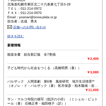
〒065-0026
奈良県
和歌山県
北海道札幌市東区北二十六条東七丁目3-28
3,330円
3,330円
ＴＥＬ：011-214-0972
ＦＡＸ：011-214-0970
鳥取県
島根県
3,330円
3,330円
Email：yosinari@snow.plala.or.jp
担当者：吉成 秀夫
岡山県
広島県
3,330円
3,330円
店舗へのお問い合わせ
札幌の古本屋です。北海道の郷土誌、アイヌ民族関係書、思
山口県
徳島県
3,330円
3,330円
続きを読む
想哲学、詩歌などの人文書を中心に、学術専門書を主に取り
扱っております。学術文庫なども積極的に買取いたします。
香川県
愛媛県
新着情報
3,330円
3,330円
札幌市内にて店舗営業しております。店頭にて書籍の状態な
能楽全書 綜合新訂版 全7巻揃
高知県
福岡県
ど確認いただけます。倉庫保管の場合がございますので事前
3,330円
3,330円
￥2,400
にご一報いただけますと幸いです。
佐賀県
長崎県
3,330円
3,330円
古書の買い取りに力を入れております。ぜひご連絡下さい。
子ども時代から社会をつくる （高橋明男（著））
￥3,080
熊本県
大分県
3,330円
3,330円
沿線名：地下鉄南北線、東豊線
最寄駅：北24条駅と元町駅の間。
バルザック 人間喜劇 第6巻 風俗研究 地方生活情景**
営業時間：12:00～17:00
宮崎県
鹿児島県
（オノレ・ド・バルザック（著） 私市保彦・柏木隆雄・岩村
3,330円
3,330円
定休日：日曜定休
和泉・山崎恭宏（訳））
￥11,000
沖縄県
3,380円
書籍の買取について
サン・マルコ寺院の描写（批評の小径） （ミシェル・ビュト
ール（著） 石橋正孝・福田桃子（訳））
北海道本・思想哲学・人文書を中心に専門書を積極的に買取