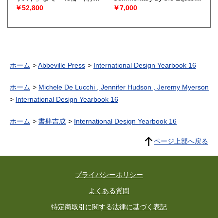
龍）
Celebrated
（Roddy
￥52,800
￥7,000
McDowall）
ホーム
Abbeville Press
International Design Yearbook 16
ホーム
Michele De Lucchi , Jennifer Hudson , Jeremy Myerson
International Design Yearbook 16
ホーム
書肆吉成
International Design Yearbook 16
ページ上部へ戻る
プライバシーポリシー
よくある質問
特定商取引に関する法律に基づく表記