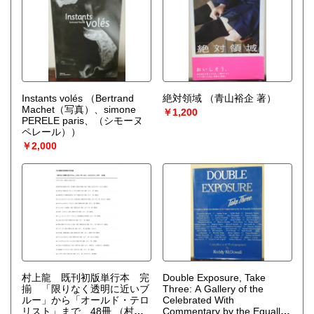
Instants volés
（Bertrand
絶対領域
（青山裕企 著）
Machet（写真）、simone
￥1,200
PERELE paris、（シモーヌ
ペレール））
￥2,000
村上龍 既刊初版単行本 完
Double Exposure, Take
揃 「限りなく透明に近いブ
Three: A Gallery of the
ルー」から「オールド・テロ
Celebrated With
リスト」まで 48冊
（村上
Commentary by the Equally