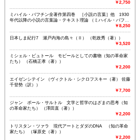
￥2,750
をしております。店頭での買取のほか、札幌市内は出張買取
いたします。市外、道外の方はご相談ください。まずはお気
ミハイル・バフチン全著作第四巻 ［小説の言葉］他 1930
軽にメールyosinari@snow.plala.or.jpか、電話011-214-0972
年代以降の小説の言葉論・テキスト理論 （ミハイル・バフチ
へご連絡下さい。
ン（著） 新谷敬三郎・伊東一郎・国松夏紀・佐々木寛
￥8,250
（訳））
取り扱い分野
日本しま紀行7 瀬戸内海の島々（Ⅱ） （乾政秀（著））
￥3,520
哲学宗教、歴史、社会科学、自然科学、美術工芸、国語国
文、趣味
ミシェル・ビュトール モビールとしての書物（知の革命家
たち） （石橋正孝（著））
￥2,200
エイゼンシテイン （ヴィクトル・シクロフスキー（著） 佐藤
千登勢（訳））
￥7,700
ジャン゠ポール・サルトル 文学と哲学のはざまの思考（知
の革命家たち） （澤田直（著））
￥2,200
トリスタン・ツァラ 現代アートとダダのDNA （知の革命
家たち） （塚原史（著））
￥2,200