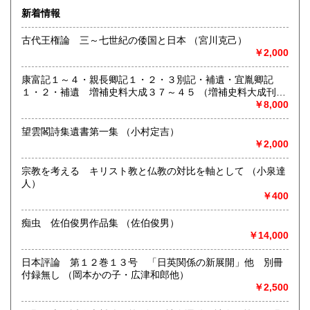
い。
新着情報
熊本県
大分県
320円
320円
沿線名：西武池袋線
古代王権論 三～七世紀の倭国と日本 （宮川克己）
最寄駅：石神井公園駅すぐ
￥2,000
宮崎県
鹿児島県
営業時間：10:00〜18:00
320円
320円
定休日：水曜日
康富記１～４・親長卿記１・２・３別記・補遺・宜胤卿記
沖縄県
320円
１・２・補遺 増補史料大成３７～４５ （増補史料大成刊行
書籍の買取について
会編）
￥8,000
-
望雲閣詩集遺書第一集 （小村定吉）
￥2,000
取り扱い分野
-
宗教を考える キリスト教と仏教の対比を軸として （小泉達
人）
￥400
痴虫 佐伯俊男作品集 （佐伯俊男）
￥14,000
日本評論 第１２巻１３号 「日英関係の新展開」他 別冊
付録無し （岡本かの子・広津和郎他）
￥2,500