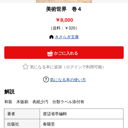
美術世界 巻４
￥8,000
（送料：￥320）
きさらぎ文庫
かごに入れる
気になる本に追加（ログインで利用可能）
気になる本の使い方
解説
和装 木版刷 表紙少汚 分類ラベル添付有
著者
渡辺省亭編輯
出版社
春陽堂