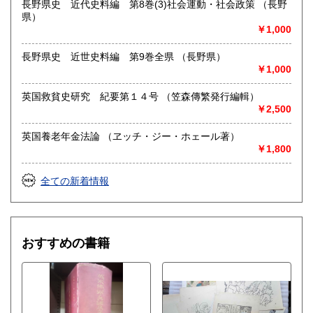
長野県史 近代史料編 第8巻(3)社会運動・社会政策 （長野
県）
￥1,000
長野県史 近世史料編 第9巻全県 （長野県）
￥1,000
英国救貧史研究 紀要第１４号 （笠森傳繁発行編輯）
￥2,500
英国養老年金法論 （ヱッチ・ジー・ホェール著）
￥1,800
全ての新着情報
おすすめの書籍