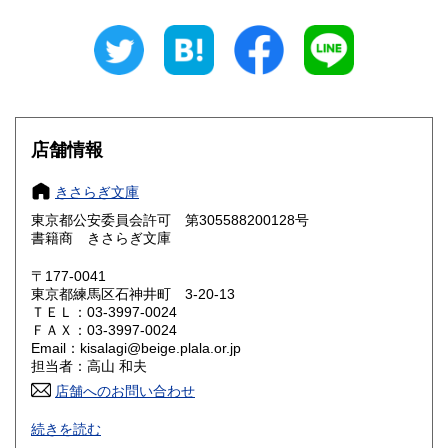
岐阜県
静岡県
320円
320円
愛知県
三重県
320円
320円
滋賀県
京都府
320円
320円
大阪府
兵庫県
320円
320円
店舗情報
奈良県
和歌山県
320円
320円
きさらぎ文庫
東京都公安委員会許可 第305588200128号
鳥取県
島根県
320円
320円
書籍商 きさらぎ文庫
岡山県
広島県
320円
320円
〒177-0041
東京都練馬区石神井町 3-20-13
ＴＥＬ：03-3997-0024
山口県
徳島県
320円
320円
ＦＡＸ：03-3997-0024
Email：kisalagi@beige.plala.or.jp
香川県
愛媛県
320円
320円
担当者：高山 和夫
店舗へのお問い合わせ
高知県
福岡県
320円
320円
日本史・近現代史・人文社会科学全般の古書目録発行（休刊
続きを読む
中）。不在がちですのでご来店の場合は事前にご連絡くださ
佐賀県
長崎県
320円
320円