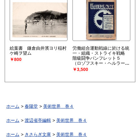
絵葉書 鎌倉由井濱ヨリ稲村
労働組合運動戦線に於ける統
ケ崎ヲ望ム
一・組織・ストライキ戦略
階級闘争パンフレット５
￥800
（ロゾフスキー・ヘルラー
児島猛訳）
￥3,500
ホーム
春陽堂
美術世界 巻４
ホーム
渡辺省亭編輯
美術世界 巻４
ホーム
きさらぎ文庫
美術世界 巻４