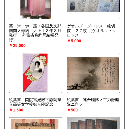
英・米・佛・露ノ各国及支那
ゲオルグ・グロッス 絵切
国間ノ條約 大正１３年３月
抜 ２７枚
（ゲオルグ・グ
発行
（外務省條約局編輯発
ロッス）
行）
￥5,000
￥25,000
絵葉書 閑院宮妃殿下静岡県
絵葉書 連合艦隊ノ主力敵艦
立高等女学校御台臨記念
隊ニ向フ
￥1,500
￥500