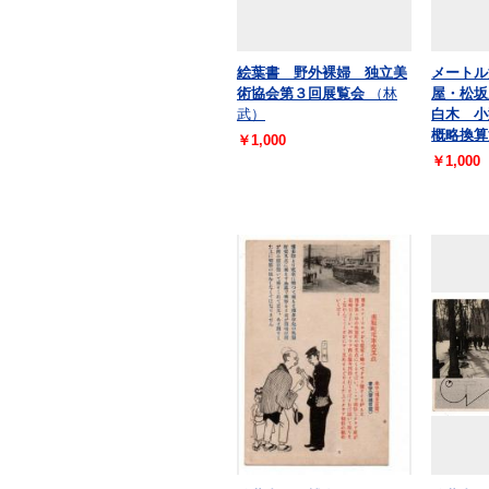
絵葉書 野外裸婦 独立美
メートル
術協会第３回展覧会
（林
屋・松坂
武）
白木 小
概略換算
￥1,000
￥1,000