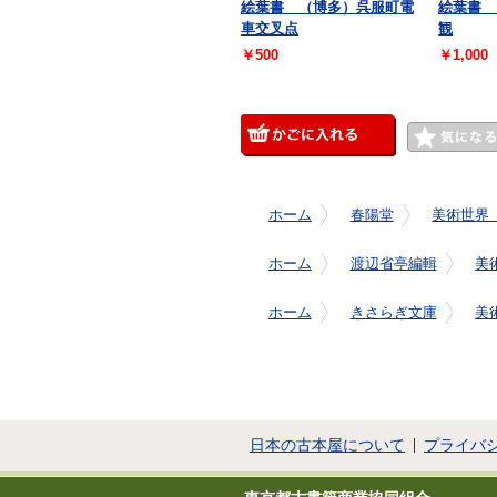
絵葉書 （博多）呉服町電
絵葉書 
車交叉点
観
￥500
￥1,000
ホーム
春陽堂
美術世界
ホーム
渡辺省亭編輯
美
ホーム
きさらぎ文庫
美
日本の古本屋について
プライバ