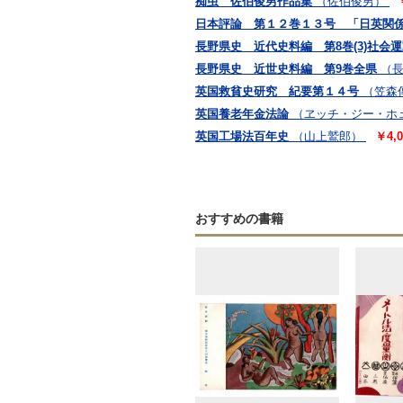
痴虫 佐伯俊男作品集
（佐伯俊男）
日本評論 第１２巻１３号 「日英関
長野県史 近代史料編 第8巻(3)社会
長野県史 近世史料編 第9巻全県
（
英国救貧史研究 紀要第１４号
（笠森
英国養老年金法論
（ヱッチ・ジー・ホ
英国工場法百年史
（山上鷲郎）
￥4,0
おすすめの書籍