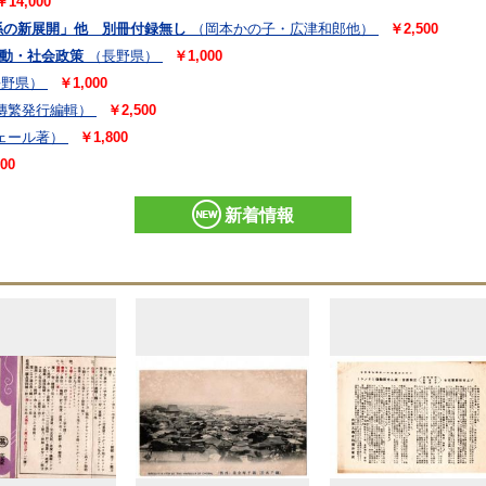
￥14,000
係の新展開」他 別冊付録無し
（岡本かの子・広津和郎他）
￥2,500
運動・社会政策
（長野県）
￥1,000
長野県）
￥1,000
傳繁発行編輯）
￥2,500
ェール著）
￥1,800
00
新着情報