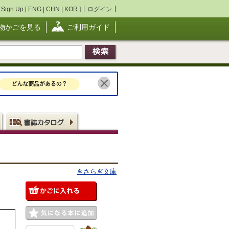
Sign Up [
ENG
|
CHN
|
KOR
]
ログイン
物かごを見る
ご利用ガイド
きさらぎ文庫