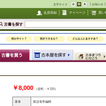
お知らせ
文字サイズ
会員登録
マイページ
買い
古書を探す
￥8,000
（送料：￥320）
著者
渡辺省亭編輯