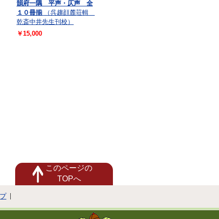
韻府一隅 平声・仄声 全
１０冊揃
（呉趨顔麓荘輯
乾斎中井先生刊校）
￥15,000
このページの
TOPへ
プ