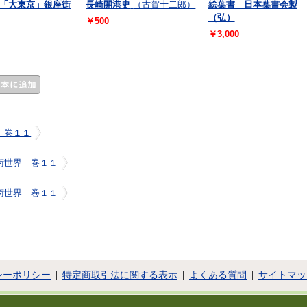
「大東京」銀座街
長崎開港史
（古賀十二郎）
絵葉書 日本葉書会製
（弘）
￥500
￥3,000
 巻１１
術世界 巻１１
術世界 巻１１
シーポリシー
特定商取引法に関する表示
よくある質問
サイトマッ