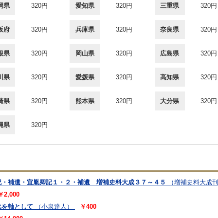
岡県
320円
愛知県
320円
三重県
320円
阪府
320円
兵庫県
320円
奈良県
320円
根県
320円
岡山県
320円
広島県
320円
川県
320円
愛媛県
320円
高知県
320円
崎県
320円
熊本県
320円
大分県
320円
縄県
320円
記・補遺・宜胤卿記１・２・補遺 増補史料大成３７～４５
（増補史料大成
￥2,000
比を軸として
（小泉達人）
￥400