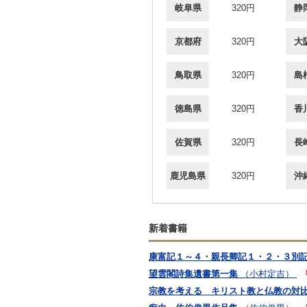
岐阜県
320円
静
京都府
320円
大
鳥取県
320円
島
徳島県
320円
香
佐賀県
320円
長
鹿児島県
320円
沖
新着書籍
康富記１～４・親長卿記１・２・３別
望雲閣詩集遺書第一集
（小村定吉）
宗教を考える キリスト教と仏教の対