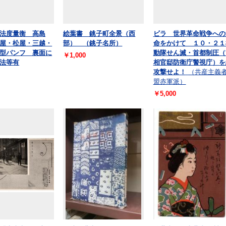
法度量衡 高島
絵葉書 銚子町全景（西
ビラ 世界革命戦争への
屋・松屋・三越・
部） （銚子名所）
命をかけて １０・２１
型パンフ 裏面に
動隊せん滅・首都制圧（
￥1,000
法等有
相官邸防衛庁警視庁）を
攻撃せよ！
（共産主義
盟赤軍派）
￥5,000