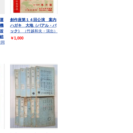
運
創作座第１４回公演 案内
機
ハガキ 大地（パアル・バ
首
ック）
（竹越和夫・演出）
総
￥1,000
者同