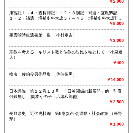
￥2,000
宮崎県
鹿児島県
営業時間：10:00〜18:00
210円
210円
定休日：水曜日
康富記１～４・親長卿記１・２・３別記・補遺・宜胤卿記
沖縄県
210円
１・２・補遺 増補史料大成３７～４５ （増補史料大成刊行
書籍の買取について
会編）
￥8,000
-
望雲閣詩集遺書第一集 （小村定吉）
￥2,000
取り扱い分野
-
宗教を考える キリスト教と仏教の対比を軸として （小泉達
人）
￥400
痴虫 佐伯俊男作品集 （佐伯俊男）
￥14,000
日本評論 第１２巻１３号 「日英関係の新展開」他 別冊
付録無し （岡本かの子・広津和郎他）
￥2,500
長野県史 近代史料編 第8巻(3)社会運動・社会政策 （長野
県）
￥1,000