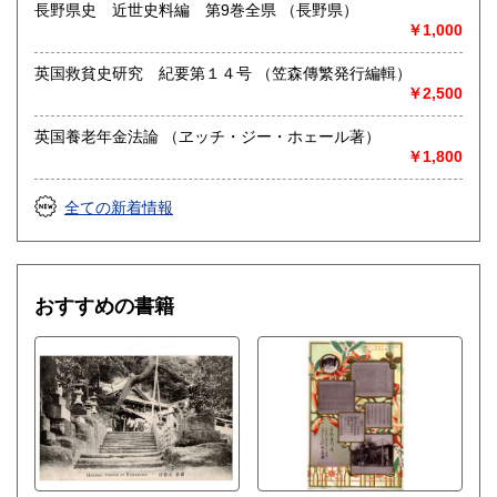
長野県史 近世史料編 第9巻全県 （長野県）
￥1,000
英国救貧史研究 紀要第１４号 （笠森傳繁発行編輯）
￥2,500
英国養老年金法論 （ヱッチ・ジー・ホェール著）
￥1,800
全ての新着情報
おすすめの書籍