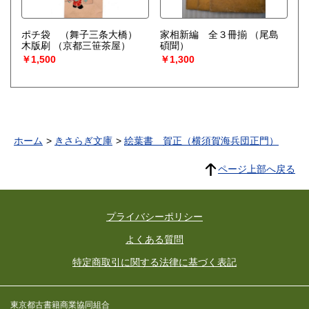
ポチ袋 （舞子三条大橋）
家相新編 全３冊揃
（尾島
木版刷
（京都三笹茶屋）
碩聞）
￥1,500
￥1,300
ホーム
きさらぎ文庫
絵葉書 賀正（横須賀海兵団正門）
ページ上部へ戻る
プライバシーポリシー
よくある質問
特定商取引に関する法律に基づく表記
東京都古書籍商業協同組合