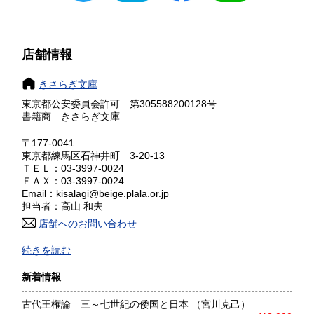
滋賀県
京都府
210円
210円
大阪府
兵庫県
210円
210円
店舗情報
奈良県
和歌山県
210円
210円
きさらぎ文庫
東京都公安委員会許可 第305588200128号
鳥取県
島根県
210円
210円
書籍商 きさらぎ文庫
岡山県
広島県
210円
210円
〒177-0041
東京都練馬区石神井町 3-20-13
ＴＥＬ：03-3997-0024
山口県
徳島県
210円
210円
ＦＡＸ：03-3997-0024
Email：kisalagi@beige.plala.or.jp
香川県
愛媛県
210円
210円
担当者：高山 和夫
店舗へのお問い合わせ
高知県
福岡県
210円
210円
日本史・近現代史・人文社会科学全般の古書目録発行（休刊
続きを読む
中）。不在がちですのでご来店の場合は事前にご連絡くださ
佐賀県
長崎県
210円
210円
い。
新着情報
熊本県
大分県
210円
210円
沿線名：西武池袋線
古代王権論 三～七世紀の倭国と日本 （宮川克己）
最寄駅：石神井公園駅すぐ