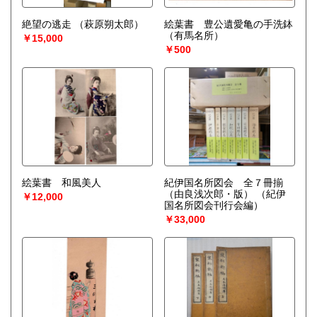
絶望の逃走
（萩原朔太郎）
絵葉書 豊公遺愛亀の手洗鉢
（有馬名所）
￥15,000
￥500
絵葉書 和風美人
紀伊国名所図会 全７冊揃
（由良浅次郎・版）
（紀伊
￥12,000
国名所図会刊行会編）
￥33,000