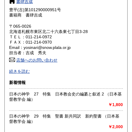
書肆吉成
滋賀県
京都府
3,330円
3,330円
豊平(古)第101290000951号
書籍商 書肆吉成
大阪府
兵庫県
3,330円
3,330円
〒065-0026
奈良県
和歌山県
北海道札幌市東区北二十六条東七丁目3-28
3,330円
3,330円
ＴＥＬ：011-214-0972
ＦＡＸ：011-214-0970
鳥取県
島根県
3,330円
3,330円
Email：yosinari@snow.plala.or.jp
担当者：吉成 秀夫
岡山県
広島県
3,330円
3,330円
店舗へのお問い合わせ
札幌の古本屋です。北海道の郷土誌、アイヌ民族関係書、思
山口県
徳島県
3,330円
3,330円
続きを読む
想哲学、詩歌などの人文書を中心に、学術専門書を主に取り
扱っております。学術文庫なども積極的に買取いたします。
香川県
愛媛県
新着情報
3,330円
3,330円
札幌市内にて店舗営業しております。店頭にて書籍の状態な
日本の神学 27 特集 日本教会史の編纂と叙述 2 （日本基
高知県
福岡県
ど確認いただけます。倉庫保管の場合がございますので事前
3,330円
3,330円
督教学会 編）
にご一報いただけますと幸いです。
￥1,800
佐賀県
長崎県
3,330円
3,330円
古書の買い取りに力を入れております。ぜひご連絡下さい。
日本の神学 29 特集 聖書 新共同訳 新約聖書 （日本基
熊本県
大分県
3,330円
3,330円
沿線名：地下鉄南北線、東豊線
督教学会 編）
最寄駅：北24条駅と元町駅の間。
￥2,000
営業時間：12:00～17:00