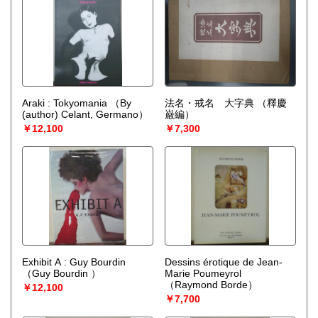
Araki : Tokyomania
（By
法名・戒名 大字典
（釋慶
(author) Celant, Germano）
巌編）
￥12,100
￥7,300
Exhibit A : Guy Bourdin
Dessins érotique de Jean-
（Guy Bourdin ）
Marie Poumeyrol
（Raymond Borde）
￥12,100
￥7,700