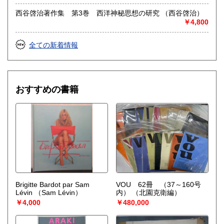
西谷啓治著作集 第3巻 西洋神秘思想の研究 （西谷啓治）
￥4,800
全ての新着情報
おすすめの書籍
Brigitte Bardot par Sam
VOU 62冊 （37～160号
Lévin
（Sam Lévin）
内）
（北園克衛編）
￥4,000
￥480,000