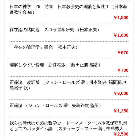
宮崎県
鹿児島県
3,330円
3,330円
定休日：日曜定休
日本の神学 28 特集 日本教会史の編纂と叙述 1 （日本基
督教学会 編）
沖縄県
3,380円
書籍の買取について
￥1,500
北海道本・思想哲学・人文書を中心に専門書を積極的に買取
存在論の諸問題 スコラ哲学研究 （松本正夫）
をしております。店頭での買取のほか、札幌市内は出張買取
￥1,000
いたします。市外、道外の方はご相談ください。まずはお気
軽にメールyosinari@snow.plala.or.jpか、電話011-214-0972
「存在の論理学」研究 （松本正夫）
へご連絡下さい。
￥570
取り扱い分野
理解しやすい倫理 新課程版 （藤田正勝 編著）
￥700
哲学宗教、歴史、社会科学、自然科学、美術工芸、国語国
文、趣味
正義論 改訂版 （ジョン・ロールズ 著 ; 川本隆史, 福間聡, 神
島裕子 訳）
￥6,000
正義論 （ジョン・ロールズ 著 , 矢島鈞次 監訳）
￥1,250
我らの時代のための哲学史 トーマス・クーン/冷戦保守思想
としてのパラダイム論 （スティーヴ・フラー 著 ; 中島秀人
監訳）
￥2,500