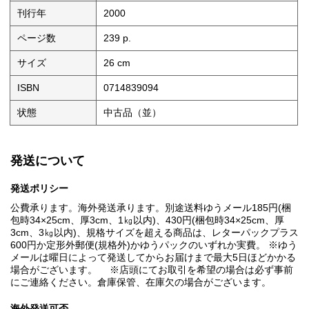
刊行年
2000
ページ数
239 p.
サイズ
26 cm
ISBN
0714839094
状態
中古品（並）
発送について
発送ポリシー
公費承ります。海外発送承ります。別途送料ゆうメール185円(梱
包時34×25cm、厚3cm、1㎏以内)、430円(梱包時34×25cm、厚
3cm、3㎏以内)、規格サイズを超える商品は、レターパックプラス
600円か定形外郵便(規格外)かゆうパックのいずれか実費。 ※ゆう
メールは曜日によって発送してからお届けまで最大5日ほどかかる
場合がございます。 ※店頭にてお取引を希望の場合は必ず事前
にご連絡ください。倉庫保管、在庫欠の場合がございます。
海外発送可否