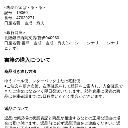
<郵便貯金ぱ・る・る>
記号 19060
番号 47629271
口座名義 吉成 秀夫
<銀行口座>
北陸銀行西岡支店(普)5040960
口座名義;書肆 吉成 吉成 秀夫(シヨシ ヨシナリ ヨシナリ
ヒデオ)
書籍の購入について
商品引き渡し方法
ゆうメール便、レターパックまたは宅配便
●ご注文を頂き次第、在庫確認をして総額をご案内し、入金確認で
きたご注文はなるべく即日発送いたします。郊外倉庫に保管の商
品は在庫確認までに3日程度いただく場合がございます。
返品について
返品は解説欄の状態表記と商品が相違するなどの正規な理由の場
合は受け付けます。返品前に必ず返品理由をご連絡ください。返