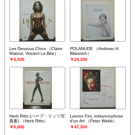
Les Dessous Chics
（Claire
POLANUDE
（Andreas H.
Mabrut, Vincent Le Bée）
Bitesnich）
￥5,500
￥24,200
Herb Ritts (ハーブ・リッツ写
Leonor Fini, métamorphose
真集)
（Herb Ritts）
d'un Art
（Peter Webb）
￥5,000
￥47,300