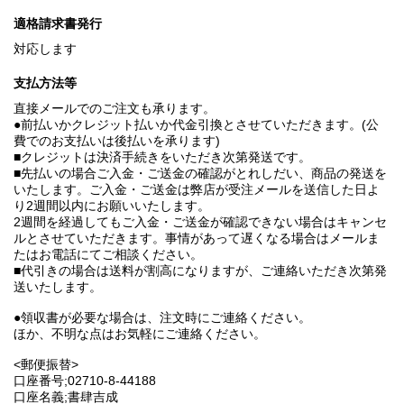
適格請求書発行
対応します
支払方法等
直接メールでのご注文も承ります。
●前払いかクレジット払いか代金引換とさせていただきます。(公
費でのお支払いは後払いを承ります)
■クレジットは決済手続きをいただき次第発送です。
■先払いの場合ご入金・ご送金の確認がとれしだい、商品の発送を
いたします。ご入金・ご送金は弊店が受注メールを送信した日よ
り2週間以内にお願いいたします。
2週間を経過してもご入金・ご送金が確認できない場合はキャンセ
ルとさせていただきます。事情があって遅くなる場合はメールま
たはお電話にてご相談ください。
■代引きの場合は送料が割高になりますが、ご連絡いただき次第発
送いたします。
●領収書が必要な場合は、注文時にご連絡ください。
ほか、不明な点はお気軽にご連絡ください。
<郵便振替>
口座番号;02710-8-44188
口座名義;書肆吉成