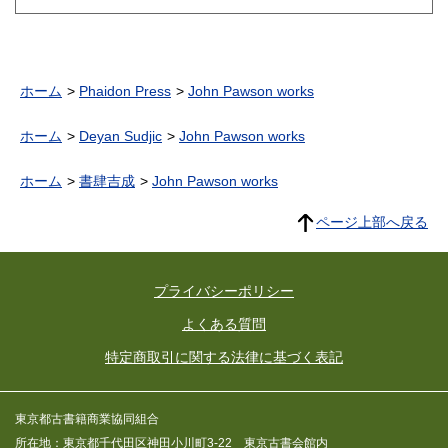
ホーム
Phaidon Press
John Pawson works
ホーム
Deyan Sudjic
John Pawson works
ホーム
書肆吉成
John Pawson works
ページ上部へ戻る
プライバシーポリシー
よくある質問
特定商取引に関する法律に基づく表記
東京都古書籍商業協同組合
所在地：東京都千代田区神田小川町3-22 東京古書会館内