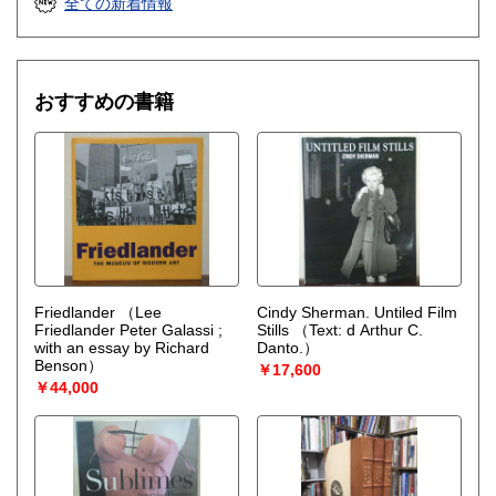
全ての新着情報
おすすめの書籍
Friedlander
（Lee
Cindy Sherman. Untiled Film
Friedlander Peter Galassi ;
Stills
（Text: d Arthur C.
with an essay by Richard
Danto.）
Benson）
￥17,600
￥44,000