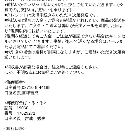
●前払いかクレジット払いか代金引換とさせていただきます。(公
費でのお支払いは後払いを承ります)
■クレジットは決済手続きをいただき次第発送です。
■先払いの場合ご入金・ご送金の確認がとれしだい、商品の発送を
いたします。ご入金・ご送金は弊店が受注メールを送信した日よ
り2週間以内にお願いいたします。
2週間を経過してもご入金・ご送金が確認できない場合はキャンセ
ルとさせていただきます。事情があって遅くなる場合はメールま
たはお電話にてご相談ください。
■代引きの場合は送料が割高になりますが、ご連絡いただき次第発
送いたします。
●領収書が必要な場合は、注文時にご連絡ください。
ほか、不明な点はお気軽にご連絡ください。
<郵便振替>
口座番号;02710-8-44188
口座名義;書肆吉成
<郵便貯金ぱ・る・る>
記号 19060
番号 47629271
口座名義 吉成 秀夫
<銀行口座>