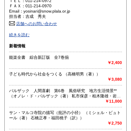
ＴＥＬ：011-214-0972
ＦＡＸ：011-214-0970
鳥取県
島根県
3,330円
3,330円
Email：yosinari@snow.plala.or.jp
担当者：吉成 秀夫
岡山県
広島県
3,330円
3,330円
店舗へのお問い合わせ
札幌の古本屋です。北海道の郷土誌、アイヌ民族関係書、思
山口県
徳島県
3,330円
3,330円
続きを読む
想哲学、詩歌などの人文書を中心に、学術専門書を主に取り
扱っております。学術文庫なども積極的に買取いたします。
香川県
愛媛県
新着情報
3,330円
3,330円
札幌市内にて店舗営業しております。店頭にて書籍の状態な
能楽全書 綜合新訂版 全7巻揃
高知県
福岡県
ど確認いただけます。倉庫保管の場合がございますので事前
3,330円
3,330円
￥2,400
にご一報いただけますと幸いです。
佐賀県
長崎県
3,330円
3,330円
古書の買い取りに力を入れております。ぜひご連絡下さい。
子ども時代から社会をつくる （高橋明男（著））
￥3,080
熊本県
大分県
3,330円
3,330円
沿線名：地下鉄南北線、東豊線
最寄駅：北24条駅と元町駅の間。
バルザック 人間喜劇 第6巻 風俗研究 地方生活情景**
営業時間：12:00～17:00
宮崎県
鹿児島県
（オノレ・ド・バルザック（著） 私市保彦・柏木隆雄・岩村
3,330円
3,330円
定休日：日曜定休
和泉・山崎恭宏（訳））
￥11,000
沖縄県
3,380円
書籍の買取について
サン・マルコ寺院の描写（批評の小径） （ミシェル・ビュト
ール（著） 石橋正孝・福田桃子（訳））
北海道本・思想哲学・人文書を中心に専門書を積極的に買取
￥2,750
をしております。店頭での買取のほか、札幌市内は出張買取