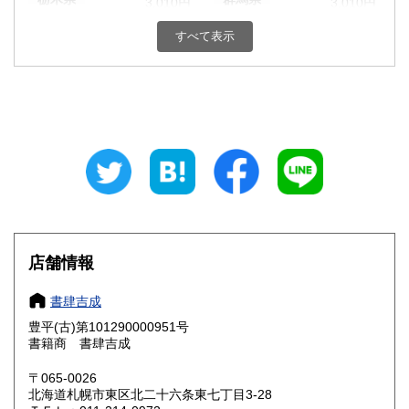
3,010円
3,010円
すべて表示
埼玉県
千葉県
3,010円
3,010円
東京都
神奈川県
3,010円
3,010円
新潟県
富山県
3,010円
3,170円
石川県
福井県
3,170円
3,170円
山梨県
長野県
3,010円
3,010円
岐阜県
静岡県
3,170円
3,170円
店舗情報
愛知県
三重県
3,170円
3,170円
書肆吉成
滋賀県
京都府
3,330円
3,330円
豊平(古)第101290000951号
書籍商 書肆吉成
大阪府
兵庫県
3,330円
3,330円
〒065-0026
奈良県
和歌山県
北海道札幌市東区北二十六条東七丁目3-28
3,330円
3,330円