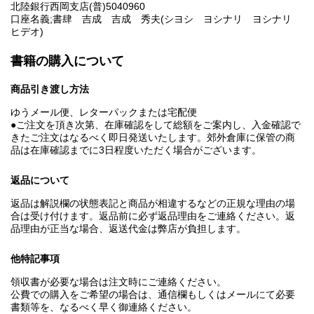
北陸銀行西岡支店(普)5040960
口座名義;書肆 吉成 吉成 秀夫(シヨシ ヨシナリ ヨシナリ
ヒデオ)
書籍の購入について
商品引き渡し方法
ゆうメール便、レターパックまたは宅配便
●ご注文を頂き次第、在庫確認をして総額をご案内し、入金確認で
きたご注文はなるべく即日発送いたします。郊外倉庫に保管の商
品は在庫確認までに3日程度いただく場合がございます。
返品について
返品は解説欄の状態表記と商品が相違するなどの正規な理由の場
合は受け付けます。返品前に必ず返品理由をご連絡ください。返
品理由が正当な場合、返送代金は弊店が負担します。
他特記事項
領収書が必要な場合は注文時にご連絡ください。
公費での購入をご希望の場合は、通信欄もしくはメールにて必要
書類等を、なるべく早く御連絡ください。