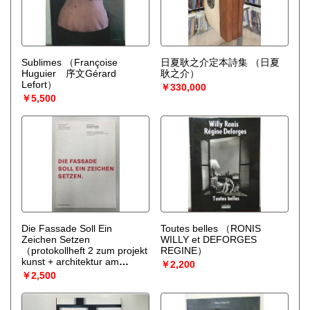
Sublimes
（Françoise
日夏耿之介定本詩集
（日夏
Huguier 序文Gérard
耿之介）
Lefort）
￥330,000
￥5,500
Die Fassade Soll Ein
Toutes belles
（RONIS
Zeichen Setzen
WILLY et DEFORGES
（protokollheft 2 zum projekt
REGINE）
kunst + architektur am
￥2,200
bahnhof ost basel）
￥2,500
（ZWIMPFER, Hans）