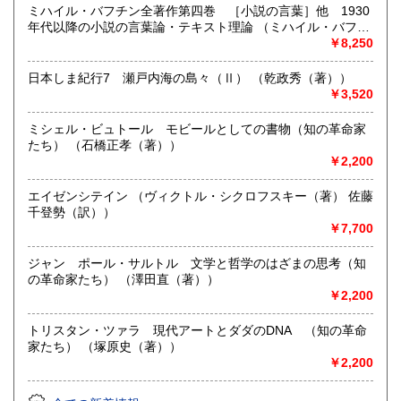
いたします。市外、道外の方はご相談ください。まずはお気
ミハイル・バフチン全著作第四巻 ［小説の言葉］他 1930
軽にメールyosinari@snow.plala.or.jpか、電話011-214-0972
年代以降の小説の言葉論・テキスト理論 （ミハイル・バフチ
へご連絡下さい。
ン（著） 新谷敬三郎・伊東一郎・国松夏紀・佐々木寛
￥8,250
（訳））
取り扱い分野
日本しま紀行7 瀬戸内海の島々（Ⅱ） （乾政秀（著））
￥3,520
哲学宗教、歴史、社会科学、自然科学、美術工芸、国語国
文、趣味
ミシェル・ビュトール モビールとしての書物（知の革命家
たち） （石橋正孝（著））
￥2,200
エイゼンシテイン （ヴィクトル・シクロフスキー（著） 佐藤
千登勢（訳））
￥7,700
ジャン゠ポール・サルトル 文学と哲学のはざまの思考（知
の革命家たち） （澤田直（著））
￥2,200
トリスタン・ツァラ 現代アートとダダのDNA （知の革命
家たち） （塚原史（著））
￥2,200