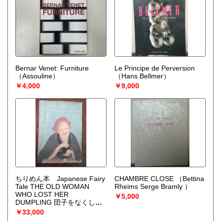
Bernar Venet: Furniture
Le Principe de Perversion
（Assouline）
（Hans Bellmer）
￥4,000
￥9,000
ちりめん本 Japanese Fairy
CHAMBRE CLOSE
（Bettina
Tale THE OLD WOMAN
Rheims Serge Bramly ）
WHO LOST HER
￥5,000
DUMPLING 団子をなくした
おばあさん
（Lafcadio Hearn
￥33,000
ラフカディオ・ハーン（小泉