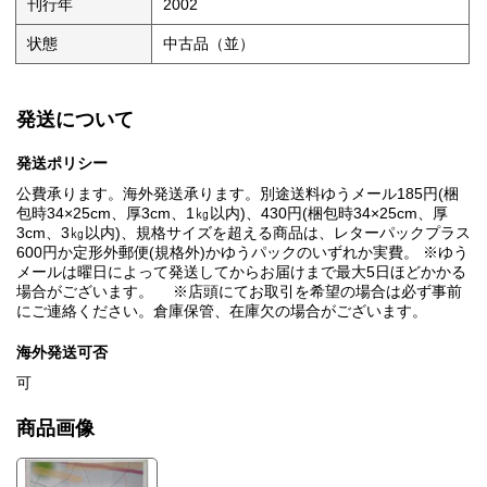
刊行年
2002
状態
中古品（並）
発送について
発送ポリシー
公費承ります。海外発送承ります。別途送料ゆうメール185円(梱
包時34×25cm、厚3cm、1㎏以内)、430円(梱包時34×25cm、厚
3cm、3㎏以内)、規格サイズを超える商品は、レターパックプラス
600円か定形外郵便(規格外)かゆうパックのいずれか実費。 ※ゆう
メールは曜日によって発送してからお届けまで最大5日ほどかかる
場合がございます。 ※店頭にてお取引を希望の場合は必ず事前
にご連絡ください。倉庫保管、在庫欠の場合がございます。
海外発送可否
可
商品画像