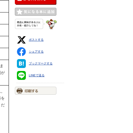
ポストする
シェアする
ブックマークする
りま
剥が
LINEで送る
ん。
料を
くだ
ま