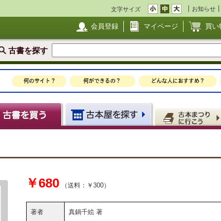
お知らせ
文字サイズ
会員登録
マイページ
買い
古書を探す
￥680
（送料：￥300）
著者
真鍋千絵 著