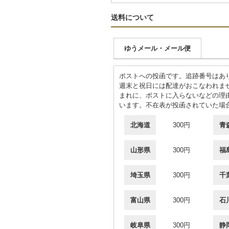
送料について
ゆうメール・メール便
ポストへの投函です。追跡番号はあ
週末と祝日には配達がおこなわれま
まれに、ポストに入らないなどの理
います。不在表が投函されていた場
北海道
300円
青
山形県
300円
福
埼玉県
300円
千
富山県
300円
石
岐阜県
300円
静