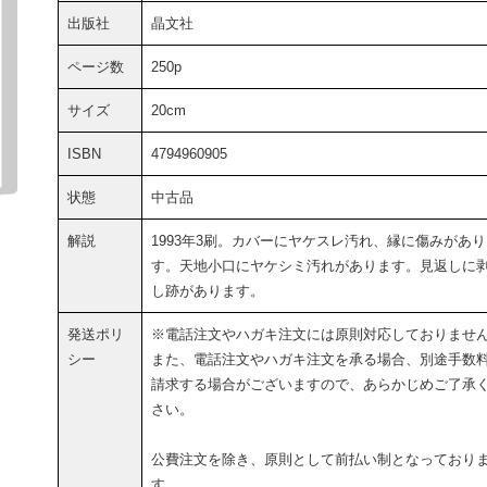
出版社
晶文社
ページ数
250p
サイズ
20cm
ISBN
4794960905
状態
中古品
解説
1993年3刷。カバーにヤケスレ汚れ、縁に傷みがあ
す。天地小口にヤケシミ汚れがあります。見返しに
し跡があります。
発送ポリ
※電話注文やハガキ注文には原則対応しておりませ
シー
また、電話注文やハガキ注文を承る場合、別途手数
請求する場合がございますので、あらかじめご了承
さい。
公費注文を除き、原則として前払い制となっており
す。