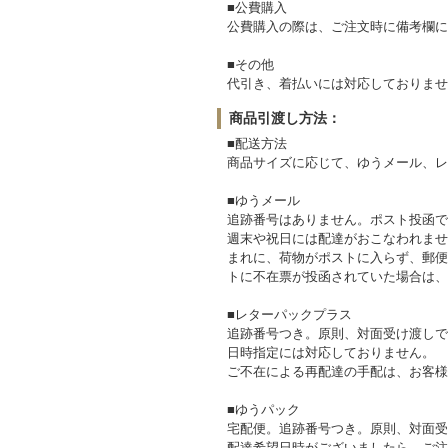
■公費購入
公費購入の際は、ご注文時に備考欄に
■その他
代引き、着払いには対応しておりませ
商品引渡し方法：
■配送方法
商品サイズに応じて、ゆうメール、レ
■ゆうメール
追跡番号はありません。ポスト投函で
週末や祝日には配達がおこなわれませ
まれに、荷物がポストに入らず、郵便
トに不在票が投函されていた場合は、
■レターパックプラス
追跡番号つき。原則、対面受け渡しで
日時指定には対応しておりません。
ご不在による再配達の手配は、お客様
■ゆうパック
宅配便。追跡番号つき。原則、対面受
配達希望日時がございましたら、ご注