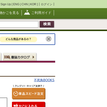
Sign Up [
ENG
|
CHN
|
KOR
]
ログイン
物かごを見る
ご利用ガイド
不死鳥BOOKS