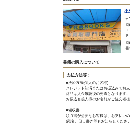
不
〒7
岡
Ｔ
Ｆ
岡
書
書籍の購入について
支払方法等：
■決済方法(個人のお客様)
クレジット決済またはお振込みでお支
商品は入金確認後の発送となります。
お振込名義人様のお名前がご注文者様
■領収書
領収書が必要なお客様は、お支払いの
(宛名、但し書き等もお知らせください