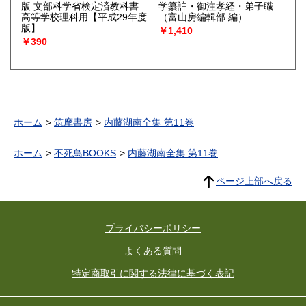
版 文部科学省検定済教科書
学纂註・御注孝経・弟子職
高等学校理科用【平成29年度
（富山房編輯部 編）
版】
￥1,410
￥390
ホーム
筑摩書房
内藤湖南全集 第11巻
ホーム
不死鳥BOOKS
内藤湖南全集 第11巻
ページ上部へ戻る
プライバシーポリシー
よくある質問
特定商取引に関する法律に基づく表記