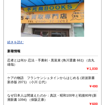
高知県
福岡県
600円
600円
佐賀県
長崎県
600円
600円
熊本県
大分県
600円
600円
宮崎県
鹿児島県
600円
600円
不死鳥BOOKSでは、書籍だけでなくCD、DVD、レコード、
続きを読む
沖縄県
ゲーム、おもちゃ、骨董品まであらゆるものの買い取りがで
600円
きます。店主が、日本全国買取にお伺いいたします。お気軽
新着情報
にお問い合わせください。出張費は、無料です。
忍者とは何か 忍法・手裏剣・黒装束 (角川選書 661) （吉丸
沿線名：伯備線・桃太郎線(吉備線)
雄哉）
最寄駅：総社駅
￥1,030
営業時間：9時から17時
定休日：年中無休
ケアの物語 フランケンシュタインからはじめる (岩波新書
新赤版 2071) （小川 公代）
書籍の買取について
￥490
不死鳥BOOKSでは、書籍だけでなくCD、DVD、レコード、
ゲーム、おもちゃ、骨董品まであらゆるものの買い取りがで
なぜ日本人は間違えたのか：真説・昭和100年と戦後80年(新
きます。店主が、日本全国買取にお伺いいたします。お気軽
潮新書 1094) （保阪正康）
にお問い合わせください。出張費は、無料です。
￥600