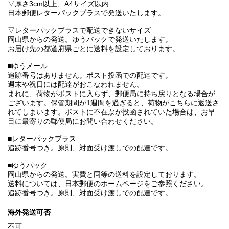
▽厚さ3cm以上、A4サイズ以内
日本郵便レターパックプラスで発送いたします。
▽レターパックプラスで配送できないサイズ
岡山県からの発送。ゆうパックで発送いたします。
お届け先の都道府県ごとに送料を設定しております。
■ゆうメール
追跡番号はありません。ポスト投函での配達です。
週末や祝日には配達がおこなわれません。
まれに、荷物がポストに入らず、郵便局に持ち戻りとなる場合が
ございます。保管期間が1週間を過ぎると、荷物がこちらに返送さ
れてしまいます。ポストに不在票が投函されていた場合は、お早
目に最寄りの郵便局にお問い合わせください。
■レターパックプラス
追跡番号つき。原則、対面受け渡しでの配達です。
■ゆうパック
岡山県からの発送。実費と同等の送料を設定しております。
送料については、日本郵便のホームページをご参照ください。
追跡番号つき。原則、対面受け渡しでの配達です。
海外発送可否
不可