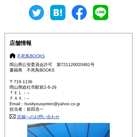
山梨県
長野県
600円
600円
岐阜県
静岡県
600円
600円
愛知県
三重県
600円
600円
店舗情報
滋賀県
京都府
600円
600円
不死鳥BOOKS
大阪府
兵庫県
600円
600円
岡山県公安委員会許可 第721120020481号
書籍商 不死鳥BOOKS
奈良県
和歌山県
600円
600円
〒719-1136
岡山県総社市駅前2-8-26
鳥取県
島根県
600円
600円
ＴＥＬ：--
ＦＡＸ：--
岡山県
広島県
600円
600円
Email：husityousyoten@yahoo.co.jp
担当者：前田浩一
山口県
徳島県
600円
600円
店舗へのお問い合わせ
香川県
愛媛県
600円
600円