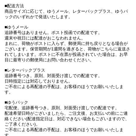
■配送方法
商品サイズに応じて、ゆうメール、レターパックプラス、ゆうパ
ックのいずれかで発送いたします。
■ゆうメール
追跡番号はありません。ポスト投函での配達です。
週末や祝日には配達がおこなわれません。
まれに、荷物がポストに入らず、郵便局に持ち戻りとなる場合が
ございます。保管期間が1週間を過ぎると、荷物がこちらに返送さ
れてしまいます。ポストに不在票が投函されていた場合は、お早
目に最寄りの郵便局にお問い合わせください。
■レターパックプラス
追跡番号つき。原則、対面受け渡しでの配達です。
日時指定には対応しておりません。
ご不在による再配達の手配は、お客様のほうでお願いいたしま
す。
■ゆうパック
宅配便。追跡番号つき。原則、対面受け渡しでの配達です。
配達希望日時がございましたら、ご注文後、お支払いの前にご連
絡ください(配達指定日は、対応できない場合もございますので、
ご了承ください)。
ご不在による再配達の手配は、お客様のほうでお願いいたしま
す。