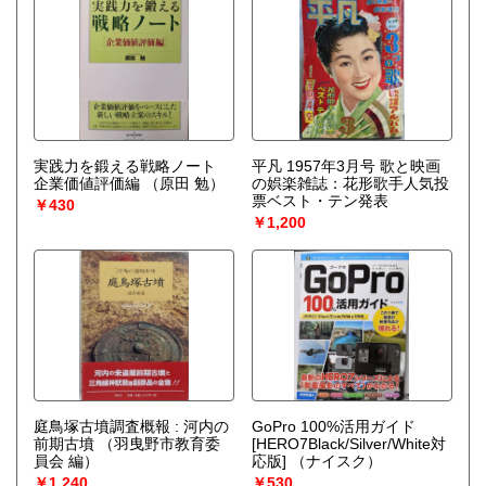
実践力を鍛える戦略ノート
平凡 1957年3月号 歌と映画
企業価値評価編
（原田 勉）
の娯楽雑誌：花形歌手人気投
票ベスト・テン発表
￥430
￥1,200
庭鳥塚古墳調査概報 : 河内の
GoPro 100%活用ガイド
前期古墳
（羽曳野市教育委
[HERO7Black/Silver/White対
員会 編）
応版]
（ナイスク）
￥1,240
￥530