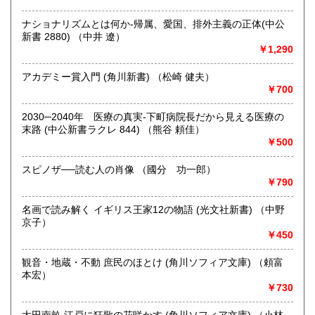
ナショナリズムとは何か-帰属、愛国、排外主義の正体(中公
取り扱い分野
新書 2880) （中井 遼）
哲学宗教、歴史、社会科学、自然科学、美術工芸、趣味、外
￥1,290
国書、サブカルチャー、古書一般（その他）
オールジャンル
アカデミー賞入門 (角川新書) （松崎 健夫）
￥700
2030─2040年 医療の真実-下町病院長だから見える医療の
末路 (中公新書ラクレ 844) （熊谷 頼佳）
￥500
スピノザ──読む人の肖像 （國分 功一郎）
￥790
名画で読み解く イギリス王家12の物語 (光文社新書) （中野
京子）
￥450
観音・地蔵・不動 庶民のほとけ (角川ソフィア文庫) （頼富
本宏）
￥730
大田南畝 江戸に狂歌の花咲かす (角川ソフィア文庫) （小林