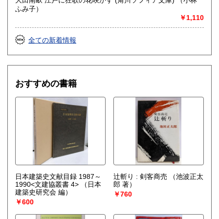
ふみ子）
￥1,110
全ての新着情報
おすすめの書籍
日本建築史文献目録 1987～
辻斬り : 剣客商売
（池波正太
1990<文建協叢書 4>
（日本
郎 著）
建築史研究会 編）
￥760
￥600