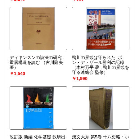
ディキンスンの詩法の研究 :
鴨川の景観は守られた: ポ
重層構造を読む
（古川隆夫
ン・デ・ザール勝利の記録
著）
（木村万平 著 ; 鴨川の景観を
守る連絡会 監修）
￥1,540
￥1,990
改訂版 新編 化学基礎 数研出
漢文大系 第5巻 十八史略・小