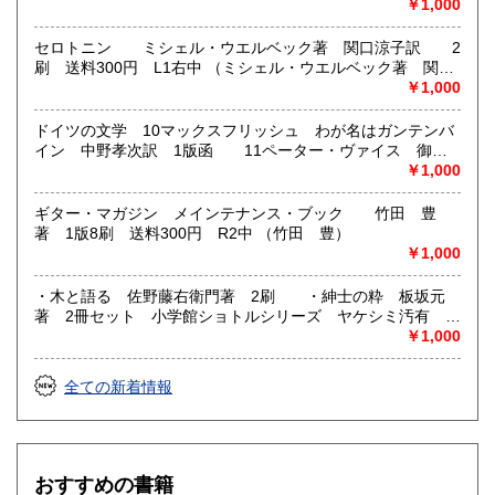
レターパックプラス送付 L1左中 （ジョン・バース 野崎孝
￥1,000
海外発送は行って居りません。
訳）
セロトニン ミシェル・ウエルベック著 関口涼子訳 2
沿線名：JR東海新幹線、名鉄・東海道本線
刷 送料300円 L1右中 （ミシェル・ウエルベック著 関口
最寄駅：豊橋駅
涼子訳）
￥1,000
営業時間：10:00〜21:00
定休日：年末年始・不定休 海外発送は行って居りませ
ドイツの文学 10マックスフリッシュ わが名はガンテンバ
ん。
イン 中野孝次訳 1版函 11ペーター・ヴァイス 御者
のからだの影 消点 1版函 ヤケシミ汚有 シミ多し
￥1,000
書籍の買取について
2冊セット レターパックプラス L1左中 （マックスフリ
ッシュ ペーターヴァイス）
ギター・マガジン メインテナンス・ブック 竹田 豊
神秘、哲学、歴史、美術書、アート、建築関係など、買取強
著 1版8刷 送料300円 R2中 （竹田 豊）
化しています。
￥1,000
取り扱い分野
・木と語る 佐野藤右衛門著 2刷 ・紳士の粋 板坂元
総記、哲学宗教、歴史、社会科学、美術工芸、国語国文、外
著 2冊セット 小学館ショトルシリーズ ヤケシミ汚有
国文学、近代文献、趣味、外国書、サブカルチャー、古書一
送料300円 S3右1 （佐野藤右衛門 板坂元著）
￥1,000
般（その他）
幻想怪奇推理、思想哲学、趣味の本、写真集、幕末ほか。
全ての新着情報
おすすめの書籍