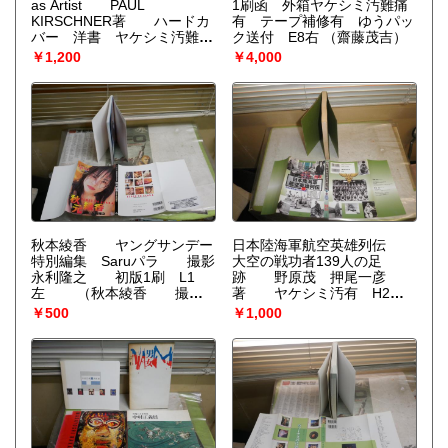
as Artist PAUL
1刷函 外箱ヤケシミ汚難痛
KIRSCHNER著 ハードカ
有 テープ補修有 ゆうパッ
バー 洋書 ヤケシミ汚難痛
ク送付 E8右
（齋藤茂吉）
有 G2右 送料520円
￥1,200
￥4,000
（PAUL KIRSCHNER）
秋本綾香 ヤングサンデー
日本陸海軍航空英雄列伝
特別編集 Saruパラ 撮影
大空の戦功者139人の足
永利隆之 初版1刷 L1
跡 野原茂 押尾一彦
左
（秋本綾香 撮影
著 ヤケシミ汚有 H2左5
永利隆之）
（野原茂 押尾一彦）
￥500
￥1,000