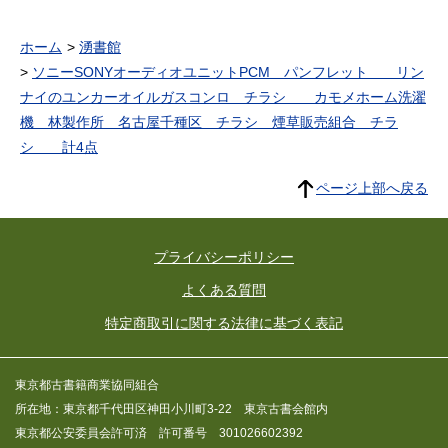
ホーム
湧書館
ソニーSONYオーディオユニットPCM パンフレット リン
ナイのユンカーオイルガスコンロ チラシ カモメホーム洗濯
機 林製作所 名古屋千種区 チラシ 煙草販売組合 チラ
シ 計4点
ページ上部へ戻る
プライバシーポリシー
よくある質問
特定商取引に関する法律に基づく表記
東京都古書籍商業協同組合
所在地：東京都千代田区神田小川町3-22 東京古書会館内
東京都公安委員会許可済 許可番号 301026602392