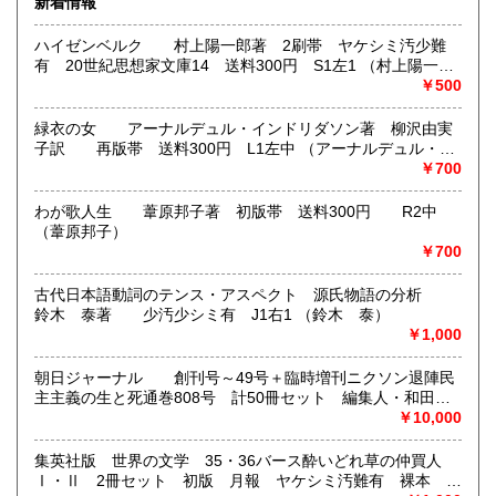
新着情報
佐賀県
長崎県
300円
300円
ハイゼンベルク 村上陽一郎著 2刷帯 ヤケシミ汚少難
有 20世紀思想家文庫14 送料300円 S1左1 （村上陽一
熊本県
大分県
300円
300円
郎）
￥500
宮崎県
鹿児島県
300円
300円
緑衣の女 アーナルデュル・インドリダソン著 柳沢由実
子訳 再版帯 送料300円 L1左中 （アーナルデュル・イ
沖縄県
ンドリダソン著 柳沢由実子訳）
￥700
300円
・送料は一律300円を基本とします。
わが歌人生 葦原邦子著 初版帯 送料300円 R2中
（葦原邦子）
JPの厚さ3㎝ルールが有りますので、超えるものは
￥700
レターパックでのご発送となります。
更にそれを上回るセットものは、ゆうパックで対応しま
古代日本語動詞のテンス・アスペクト 源氏物語の分析
す。
鈴木 泰著 少汚少シミ有 J1右1 （鈴木 泰）
￥1,000
郵便価格サービスの変更に伴い、一部地域・商品
によってご負担をお願いする場合もございます。
朝日ジャーナル 創刊号～49号＋臨時増刊ニクソン退陣民
・クレジット決済、代金前払いのいづれかの選択になりま
主主義の生と死通巻808号 計50冊セット 編集人・和田
す。
斉 発行兼印刷人・春海鎮男 ヤケシミ汚難痛有 ゆうパッ
￥10,000
・代金引換はご相談下さい。（手数料他要）
ク送付 E5右
集英社版 世界の文学 35・36バース酔いどれ草の仲買人
※公費は3000円以上からでお願いします。
Ⅰ・Ⅱ 2冊セット 初版 月報 ヤケシミ汚難有 裸本