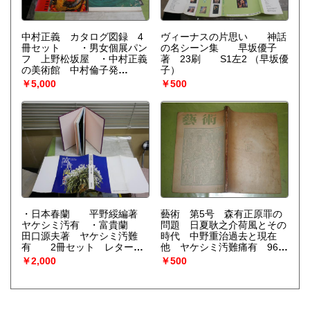
中村正義 カタログ図録 4
ヴィーナスの片思い 神話
冊セット ・男女個展パン
の名シーン集 早坂優子
フ 上野松坂屋 ・中村正義
著 23刷 S1左2
（早坂優
の美術館 中村倫子発
子）
行 ・異端の天才画家 中
￥5,000
￥500
村正義展 豊橋市美術館 ・
中村正義展 異端から正道へ
深遠なる精神世界
（中村正
義 中村倫子）
・日本春蘭 平野綏編著
藝術 第5号 森有正原罪の
ヤケシミ汚有 ・富貴蘭
問題 日夏耿之介荷風とその
田口源夫著 ヤケシミ汚難
時代 中野重治過去と現在
有 2冊セット レターパ
他 ヤケシミ汚難痛有 96
ックプラス送付 E3右中
頁 R1下段
￥2,000
￥500
（平野綏編著 田口源夫
著）