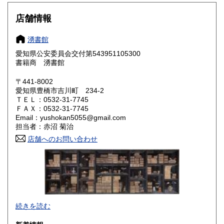
300円
300円
店舗情報
岐阜県
静岡県
300円
300円
湧書館
愛知県
三重県
300円
300円
愛知県公安委員会交付第543951105300
書籍商 湧書館
滋賀県
京都府
300円
300円
〒441-8002
大阪府
兵庫県
300円
300円
愛知県豊橋市吉川町 234-2
ＴＥＬ：0532-31-7745
奈良県
和歌山県
300円
300円
ＦＡＸ：0532-31-7745
Email：yushokan5055@gmail.com
担当者：赤沼 菊治
鳥取県
島根県
300円
300円
店舗へのお問い合わせ
岡山県
広島県
300円
300円
山口県
徳島県
300円
300円
香川県
愛媛県
300円
300円
続きを読む
高知県
福岡県
300円
300円