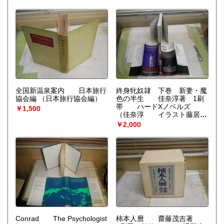
全国新温泉案内 日本旅行
終身牝奴隷 下巻 新妻・魔
協会編
（日本旅行協会編）
色の半生 佳奈淳著 1刷
帯 ハードXノベルズ
￥1,500
（佳奈淳 イラスト藤居正
彦）
￥2,000
Conrad The Psychologist
柿本人麿 齋藤茂吉著