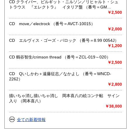
CD クライバー、ビルギット・ニルソン／リヒャルト・シュ
『Webサイト』をぜひご覧下さい。
トラウス 『エレクトラ』 イタリア盤 （番号＝GM
6.0001）
￥2,500
沿線名：東急田園都市線
最寄駅：三軒茶屋駅北出口Aから下北沢方面へ6分 ゴリラビ
CD move／electrock （番号＝AVCT-10015）
ルの向かい 小田急バス太子堂停留所前
￥2,000
営業時間：平日=10:00〜19:00 日曜・祭日=12:00～18:00
定休日：火曜日
CD エルヴィス・ゴーズ・バロック （番号＝8.99 0054J）
￥1,200
書籍の買取について
CD 鶴谷智生/crimson thread （番号＝ZCL-019～020）
店頭買取り、出張買取りを承っております。
￥2,500
古物商として書籍以外の品々も買取りしています。
お気軽にご相談下さい。
CD Qいしかわ＋遠藤征志／なかよし （番号＝WNCD-
2262）
取り扱い分野
￥2,800
社会科学、美術工芸、趣味、外国書、サブカルチャー、古書
一般（その他）
描いちゃ消し描いちゃ消し 岡本喜八の絵コンテ帖 サイン
アナログ・レコードやCDなどの音楽・音声・映像メディア
入り （岡本喜八）
￥38,000
全ての新着情報