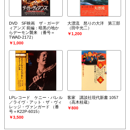
DVD SF映画 ザ・ガーデ
大漂流 怒りの大洋 第三部
ィアンズ 前編：暗黒の地か
（田中光二）
らデーモン襲来
（番号＝
￥1,200
TWAD-2172）
￥1,000
LPレコード ケニー・バレル
客家 講談社現代新書 1057
／ライヴ・アット・ザ・ヴィ
（高木桂蔵）
レッジ・ヴァンガード
（番
￥800
号＝K22P-6015）
￥3,500