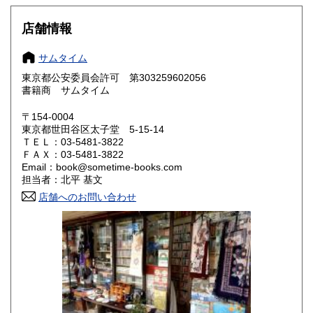
大阪府
兵庫県
600円
600円
店舗情報
奈良県
和歌山県
600円
600円
サムタイム
東京都公安委員会許可 第303259602056
鳥取県
島根県
600円
600円
書籍商 サムタイム
岡山県
広島県
600円
600円
〒154-0004
東京都世田谷区太子堂 5-15-14
ＴＥＬ：03-5481-3822
山口県
徳島県
600円
600円
ＦＡＸ：03-5481-3822
Email：book@sometime-books.com
香川県
愛媛県
600円
600円
担当者：北平 基文
店舗へのお問い合わせ
高知県
福岡県
600円
600円
佐賀県
長崎県
600円
600円
熊本県
大分県
600円
600円
宮崎県
鹿児島県
600円
600円