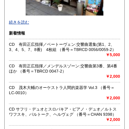
沖縄県
600円
●当店では国内送料は無料です。（特記されたものを除きま
続きを読む
す）。
クリックポスト、スマートレター、レターパック、ゆうメ
新着情報
ール、定形外郵便、
ネコポス、ヤマト宅急便などでお届けしています。
CD 有田正広指揮／ベートーヴェン:交響曲選集(第1、2、
但し、お客様が配送方法をご指定になる場合又は、
3、4、5、7、8番) 4枚組 （番号＝TBRCD 0056/0059-2）
後払いをご希望の場合は送料の実費をお支払い頂きます。
￥5,000
代引きをご希望の場合は代引き手数料及び送料の実費をお
支払い下さい。
●公費ご購入を承ります。 送料は実費をご負担下さい。 お
CD 有田正広指揮／メンデルスゾーン:交響曲第3番、第4番
支払いは後払いが可能です。
ほか （番号＝TBRCD 0047-2）
※当店は【インボイス制度】の適格請求書発行事業者では
￥2,000
ございません。
●当店では迅速な発送を心掛けています。
CD 茂木大輔のオーケストラ人間的楽器学 Vol.3 （番号＝
ご送金、ご決済の確認が出来ましたら通常24時間以内にお
LC-0010）
買上商品を発送しています。
￥2,000
（ゆうメールは例外が有ります）。
●商品の発送に際しては水濡れ対策等、丁寧な梱包を心掛けて
CD サフリ・デュオとスロバキア・ピアノ・デュオ／ルトス
います。
ワフスキ、バルトーク、ヘルヴェグ （番号＝CHAN 9398）
●一部の商品は店頭販売の為、品切れになる場合が有りま
￥2,000
す。 ご容赦下さい。
●当店は古書以外にも様々な商品を取り扱っています。下記