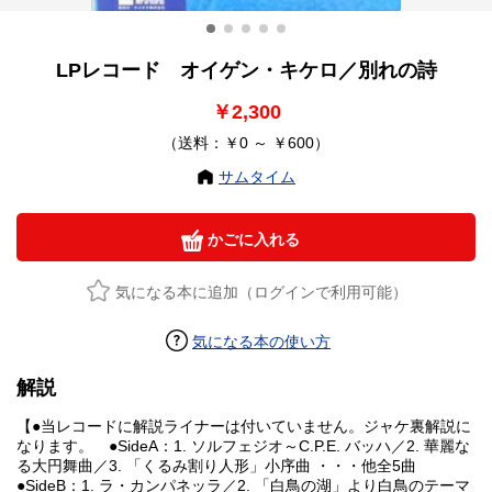
LPレコード オイゲン・キケロ／別れの詩
￥2,300
（送料：￥0 ～ ￥600）
サムタイム
かごに入れる
気になる本に追加（ログインで利用可能）
気になる本の使い方
解説
【●当レコードに解説ライナーは付いていません。ジャケ裏解説に
なります。 ●SideA：1. ソルフェジオ～C.P.E. バッハ／2. 華麗な
る大円舞曲／3. 「くるみ割り人形」小序曲 ・・・他全5曲
●SideB：1. ラ・カンパネッラ／2. 「白鳥の湖」より白鳥のテーマ