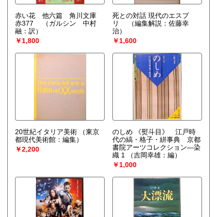
赤い花 他六篇 角川文庫
死との対話 現代のエスプ
赤377
（ガルシン 中村
リ
（編集解説：佐藤幸
融：訳）
治）
￥1,800
￥1,600
20世紀イタリア美術
（東京
のしめ 《熨斗目》 江戸時
都現代美術館：編集）
代の縞・格子・絣事典 京都
書院アーツコレクション―染
￥2,200
織 1
（吉岡幸雄：編）
￥1,000