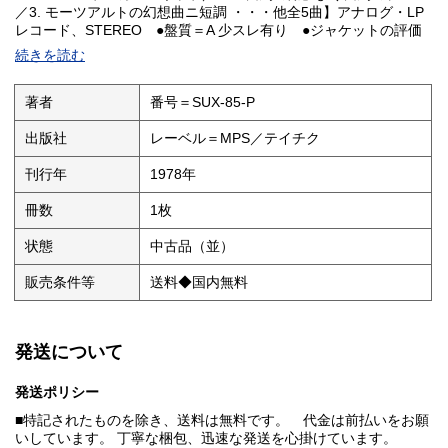
／3. モーツアルトの幻想曲ニ短調 ・・・他全5曲】アナログ・LP
レコード、STEREO ●盤質＝A 少スレ有り ●ジャケットの評価
＝A 上辺に軽い痛み ●帯の評価＝裏側に破れ有り ◎評価
続きを読む
の段階：【S／A／A-／B／B-／C 】
著者
番号＝SUX-85-P
出版社
レーベル＝MPS／テイチク
刊行年
1978年
冊数
1枚
状態
中古品（並）
販売条件等
送料◆国内無料
発送について
発送ポリシー
■特記されたものを除き、送料は無料です。 代金は前払いをお願
いしています。 丁寧な梱包、迅速な発送を心掛けています。