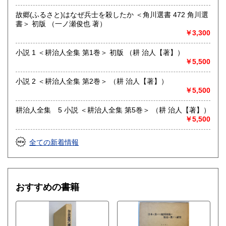
も対応致します。
故郷(ふるさと)はなぜ兵士を殺したか ＜角川選書 472 角川選
【FAX 】 044－455-7785
書＞ 初版 （一ノ瀬俊也 著）
【はがき送付先】
￥3,300
〒215-0016 川崎市麻生区早野498-1(株)Wit tech古書Uppro
小説 1 ＜耕治人全集 第1巻＞ 初版 （耕 治人【著】）
※2026年5月から電話注文は都合により廃止いたしました。
￥5,500
申し訳ございません。FAXで対応いたしますのでよろしくお
願いいたします。
小説 2 ＜耕治人全集 第2巻＞ （耕 治人【著】）
沿線名：小田急線または東急田園都市線
￥5,500
最寄駅：柿生(小田急線)、市ヶ尾(田園都市線)
営業時間：午前10時～午後6時
耕治人全集 5 小説 ＜耕治人全集 第5巻＞ （耕 治人【著】）
定休日：土日祝日
￥5,500
書籍の買取について
全ての新着情報
思想・哲学・宗教など買取いたします。
rtkhori@wittech.jp
おすすめの書籍
090-3783-8789
取り扱い分野
哲学宗教、歴史、社会科学、美術工芸、趣味、古書一般（そ