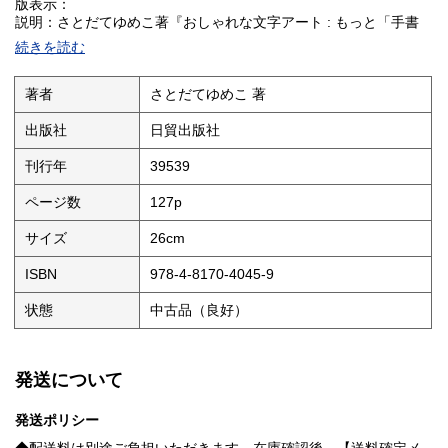
版表示：
説明：さとだてゆめこ著『おしゃれな文字アート : もっと「手書
き」を楽しもう!』は日貿出版社刊で、手書き文字の多彩なアート
続きを読む
表現方法を豊富な図版とともに解説している。初心者から上級者
まで楽しめ、デザインや趣味の幅を広げる実用書である。刊行年
は最新である。
著者
さとだてゆめこ 著
状態：
出版社
日貿出版社
刊行年
39539
ページ数
127p
サイズ
26cm
ISBN
978-4-8170-4045-9
状態
中古品（良好）
発送について
発送ポリシー