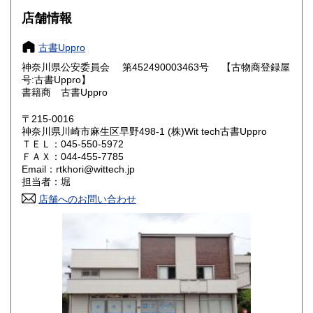
大阪府
兵庫県
1,200円
1,200円
店舗情報
奈良県
和歌山県
1,200円
1,200円
古書Uppro
神奈川県公安委員会 第452490003463号 【古物商登録屋
鳥取県
島根県
1,800円
1,800円
号:古書Uppro】
書籍商 古書Uppro
岡山県
広島県
1,500円
1,500円
〒215-0016
神奈川県川崎市麻生区早野498-1 (株)Wit tech古書Uppro
山口県
徳島県
1,800円
1,800円
ＴＥＬ：045-550-5972
ＦＡＸ：044-455-7785
香川県
愛媛県
1,800円
1,800円
Email：rtkhori@wittech.jp
担当者：堀
高知県
福岡県
1,800円
1,800円
店舗へのお問い合わせ
佐賀県
長崎県
1,800円
1,800円
熊本県
大分県
1,800円
1,800円
宮崎県
鹿児島県
1,800円
1,800円
沖縄県