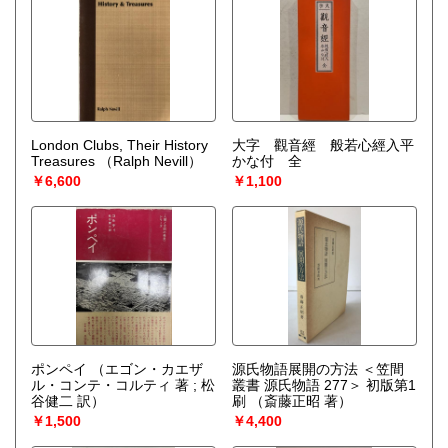
London Clubs, Their History
大字 觀音經 般若心經入平
Treasures
（Ralph Nevill）
かな付 全
￥6,600
￥1,100
ポンペイ
（エゴン・カエザ
源氏物語展開の方法 ＜笠間
ル・コンテ・コルティ 著 ; 松
叢書 源氏物語 277＞ 初版第1
谷健二 訳）
刷
（斎藤正昭 著）
￥1,500
￥4,400