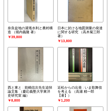
の他）
奈良盆地の灌漑水利と農村構
日本に於ける地図測量の発達
造
（堀内義隆 著）
に関する研究
（高木菊三郎
著）
￥39,800
￥13,800
西と東と : 前嶋信次先生追悼
近松からの出発 : いま歌舞伎
論文集
（慶応義塾大学東洋
を考える
（高瀬 精一郎
史研究室 編）
【著】）
￥8,800
￥1,200