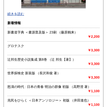
1,800円
続きを読む
新着情報
新書道字典 ＜書源普及版＞ 23刷 （藤原鶴来）
￥2,200
グロテスク
￥3,300
辻邦生歴史小説集成 第8巻 （辻 邦生【著】）
￥3,300
世界探検史 新装版 （長沢和俊 著）
￥3,300
はじめまして、株式会社Wit tech 古書Upproと申します。読
み方は【カブシキガイシャ ウイットテック】 【コショ
アプロ】です。どうぞよろしくお願いいたします。
怒濤の時代 : 日本の青春 明治の群像 初版 （高野澄 著）
￥1,100
◆インターネット注文が難しい方へ◆
基本的に『日本の古本屋』サイトからのご注文で承ります
兆民をひらく ＜日本アンソロジー＞ 初版 （井田進也）
が、ご都合の悪い場合は、【FAX】、【はがき等】のご注文
￥1,100