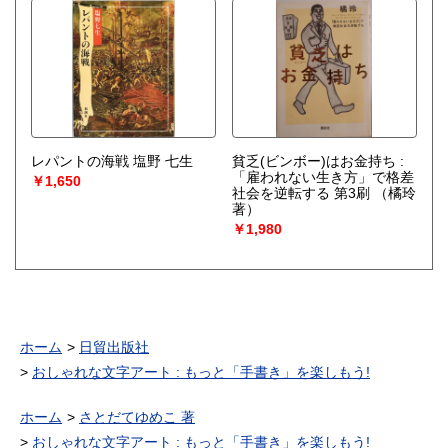
レパントの海戦 塩野 七生
貧乏(ビンボー)はお金持ち :
「雇われない生き方」で格差
￥1,650
社会を逆転する 第3刷
（橘玲
著）
￥1,980
ホーム
日貿出版社
おしゃれな文字アート : もっと「手書き」を楽しもう!
ホーム
さとだてゆめこ 著
おしゃれな文字アート : もっと「手書き」を楽しもう!