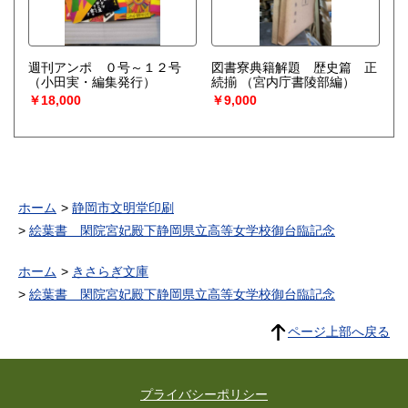
週刊アンポ ０号～１２号
図書寮典籍解題 歴史篇 正
（小田実・編集発行）
続揃
（宮内庁書陵部編）
￥18,000
￥9,000
ホーム
静岡市文明堂印刷
絵葉書 閑院宮妃殿下静岡県立高等女学校御台臨記念
ホーム
きさらぎ文庫
絵葉書 閑院宮妃殿下静岡県立高等女学校御台臨記念
ページ上部へ戻る
プライバシーポリシー