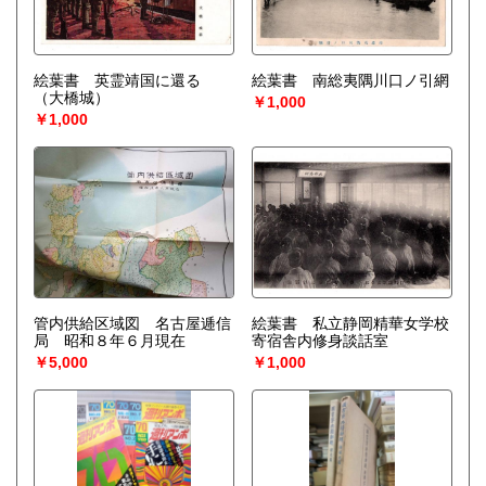
絵葉書 英霊靖国に還る
絵葉書 南総夷隅川口ノ引網
（大橋城）
￥1,000
￥1,000
管内供給区域図 名古屋逓信
絵葉書 私立静岡精華女学校
局 昭和８年６月現在
寄宿舎内修身談話室
￥5,000
￥1,000