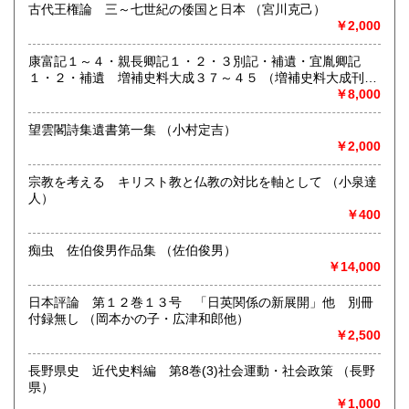
古代王権論 三～七世紀の倭国と日本 （宮川克己）
最寄駅：石神井公園駅すぐ
￥2,000
宮崎県
鹿児島県
営業時間：10:00〜18:00
210円
210円
定休日：水曜日
康富記１～４・親長卿記１・２・３別記・補遺・宜胤卿記
沖縄県
210円
１・２・補遺 増補史料大成３７～４５ （増補史料大成刊行
書籍の買取について
会編）
￥8,000
-
望雲閣詩集遺書第一集 （小村定吉）
￥2,000
取り扱い分野
-
宗教を考える キリスト教と仏教の対比を軸として （小泉達
人）
￥400
痴虫 佐伯俊男作品集 （佐伯俊男）
￥14,000
日本評論 第１２巻１３号 「日英関係の新展開」他 別冊
付録無し （岡本かの子・広津和郎他）
￥2,500
長野県史 近代史料編 第8巻(3)社会運動・社会政策 （長野
県）
￥1,000