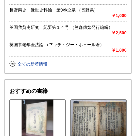
長野県史 近世史料編 第9巻全県 （長野県）
￥1,000
英国救貧史研究 紀要第１４号 （笠森傳繁発行編輯）
￥2,500
英国養老年金法論 （ヱッチ・ジー・ホェール著）
￥1,800
全ての新着情報
おすすめの書籍