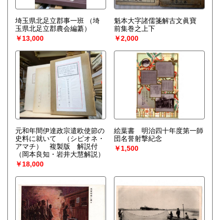
埼玉県北足立郡事一班
（埼
魁本大字諸儒箋解古文眞寶
玉県北足立郡農会編纂）
前集巻之上下
￥13,000
￥2,000
元和年間伊達政宗遣欧使節の
絵葉書 明治四十年度第一師
史料に就いて （シピオネ・
団名誉射撃紀念
アマチ） 複製版 解説付
￥1,500
（岡本良知・岩井大慧解説）
￥18,000