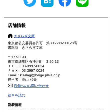
愛知県
三重県
210円
210円
滋賀県
京都府
210円
210円
大阪府
兵庫県
210円
210円
店舗情報
奈良県
和歌山県
210円
210円
きさらぎ文庫
東京都公安委員会許可 第305588200128号
鳥取県
島根県
210円
210円
書籍商 きさらぎ文庫
岡山県
広島県
210円
210円
〒177-0041
東京都練馬区石神井町 3-20-13
ＴＥＬ：03-3997-0024
山口県
徳島県
210円
210円
ＦＡＸ：03-3997-0024
Email：kisalagi@beige.plala.or.jp
香川県
愛媛県
210円
210円
担当者：高山 和夫
店舗へのお問い合わせ
高知県
福岡県
210円
210円
日本史・近現代史・人文社会科学全般の古書目録発行（休刊
続きを読む
中）。不在がちですのでご来店の場合は事前にご連絡くださ
佐賀県
長崎県
210円
210円
い。
新着情報
熊本県
大分県
210円
210円
沿線名：西武池袋線