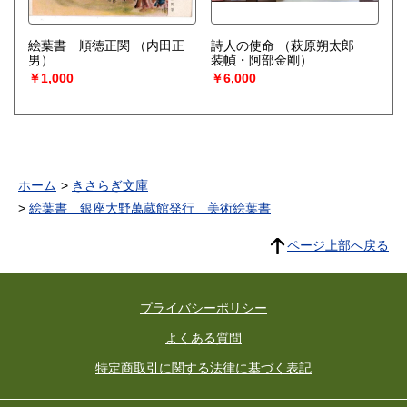
絵葉書 順徳正関
（内田正
詩人の使命
（萩原朔太郎
男）
装幀・阿部金剛）
￥1,000
￥6,000
ホーム
きさらぎ文庫
絵葉書 銀座大野萬蔵館発行 美術絵葉書
ページ上部へ戻る
プライバシーポリシー
よくある質問
特定商取引に関する法律に基づく表記