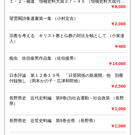
１・２・補遺 増補史料大成３７～４５ （増補史料大成刊行
宮崎県
鹿児島県
営業時間：10:00〜18:00
210円
210円
会編）
￥8,000
定休日：水曜日
沖縄県
210円
望雲閣詩集遺書第一集 （小村定吉）
書籍の買取について
￥2,000
-
宗教を考える キリスト教と仏教の対比を軸として （小泉達
人）
取り扱い分野
￥400
-
痴虫 佐伯俊男作品集 （佐伯俊男）
￥14,000
日本評論 第１２巻１３号 「日英関係の新展開」他 別冊
付録無し （岡本かの子・広津和郎他）
￥2,500
長野県史 近代史料編 第8巻(3)社会運動・社会政策 （長野
県）
￥1,000
長野県史 近世史料編 第9巻全県 （長野県）
￥1,000