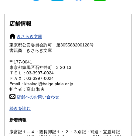
滋賀県
京都府
210円
210円
大阪府
兵庫県
210円
210円
店舗情報
奈良県
和歌山県
210円
210円
きさらぎ文庫
東京都公安委員会許可 第305588200128号
鳥取県
島根県
210円
210円
書籍商 きさらぎ文庫
岡山県
広島県
210円
210円
〒177-0041
東京都練馬区石神井町 3-20-13
ＴＥＬ：03-3997-0024
山口県
徳島県
210円
210円
ＦＡＸ：03-3997-0024
Email：kisalagi@beige.plala.or.jp
香川県
愛媛県
210円
210円
担当者：高山 和夫
店舗へのお問い合わせ
高知県
福岡県
210円
210円
日本史・近現代史・人文社会科学全般の古書目録発行（休刊
続きを読む
中）。不在がちですのでご来店の場合は事前にご連絡くださ
佐賀県
長崎県
210円
210円
い。
新着情報
熊本県
大分県
210円
210円
沿線名：西武池袋線
康富記１～４・親長卿記１・２・３別記・補遺・宜胤卿記
最寄駅：石神井公園駅すぐ