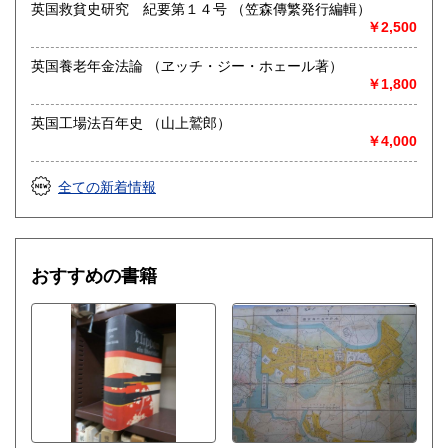
英国救貧史研究 紀要第１４号 （笠森傳繁発行編輯）
￥2,500
英国養老年金法論 （ヱッチ・ジー・ホェール著）
￥1,800
英国工場法百年史 （山上鷲郎）
￥4,000
全ての新着情報
おすすめの書籍