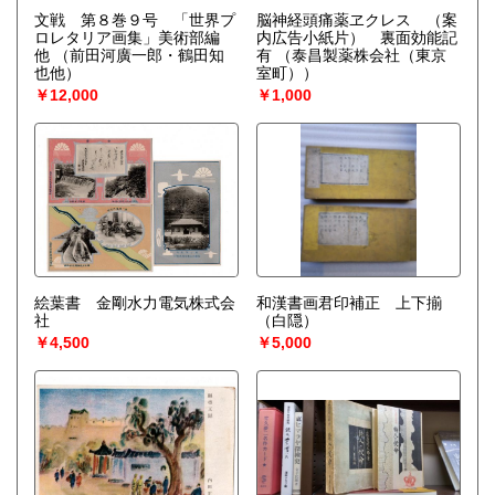
文戦 第８巻９号 「世界プ
脳神経頭痛薬ヱクレス （案
ロレタリア画集」美術部編
内広告小紙片） 裏面効能記
他
（前田河廣一郎・鶴田知
有
（泰昌製薬株会社（東京
也他）
室町））
￥12,000
￥1,000
絵葉書 金剛水力電気株式会
和漢書画君印補正 上下揃
社
（白隠）
￥4,500
￥5,000