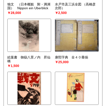
独文 （日本概観 附・満洲
水戸市及三浜全図
（高橋彦
国） Nippon ein Uberblick
次郎）
￥28,000
￥2,500
絵葉書 御嶽八景ノ内 昇仙
康熙字典 全４０冊揃
橋
￥25,000
￥1,500