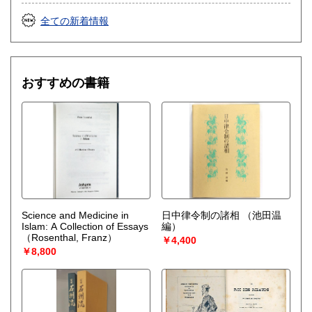
全ての新着情報
取り扱い分野
総記、哲学宗教、歴史、美術工芸、国語国文、古典籍、近代
文献、外国書、古書一般（その他）
おすすめの書籍
Science and Medicine in
日中律令制の諸相
（池田温
Islam: A Collection of Essays
編）
（Rosenthal, Franz）
￥4,400
￥8,800