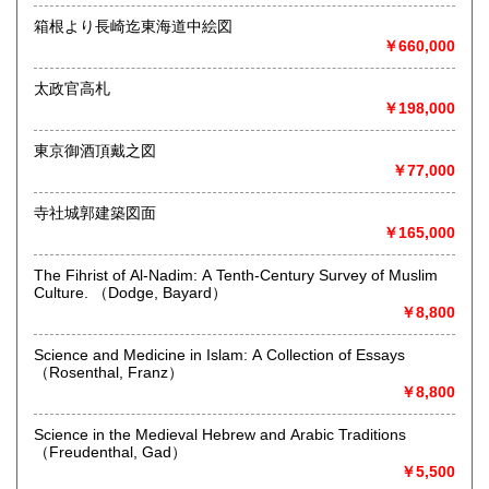
●ホームページでは、弊社出版物（新刊書）もご案内しており
箱根より長崎迄東海道中絵図
ます。
￥660,000
ぜひご覧くださいませ。
http://www.rinsen.com
太政官高札
￥198,000
沿線名：京阪鴨東線
最寄駅：出町柳駅下車徒歩1分
営業時間：午前9時〜午後5時半
東京御酒頂戴之図
定休日：土曜・日曜・祝日
￥77,000
書籍の買取について
寺社城郭建築図面
￥165,000
【査定無料】 出張・宅配買取いたします
まずはお電話・メール等でお気軽にご連絡・ご相談ください
The Fihrist of Al-Nadim: A Tenth-Century Survey of Muslim
詳細はHPをご覧ください⇒http://www.rinsen.com/kaitori.htm
Culture. （Dodge, Bayard）
￥8,800
取り扱い品目
◆ 古典籍(古筆切、古写経、古写本、五山版、寺院版、古活
Science and Medicine in Islam: A Collection of Essays
字版、江戸期写本、版本、奈良絵本、絵巻、絵入本、古地
（Rosenthal, Franz）
図、刷り物、昔のかるた類など)
￥8,800
◆ 自筆草稿・書簡・肉筆もの
◆ 古書籍(人文科学系学術専門書、明治・大正・昭和初期に
Science in the Medieval Hebrew and Arabic Traditions
刊行された趣味・娯楽書)
（Freudenthal, Gad）
◆ 洋古書(20世紀前半以前に刊行された人文・芸術関係の稀
￥5,500
覯書、挿絵本、私家版、古版日本地図など)