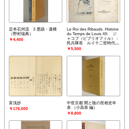
定本石州流 3 墨蹟・遺構
Le Roi des Ribauds. Histoire
（野村瑞典）
du Temps de Louis XII. ジ
ャコブ（ビブリオフィル）：
￥4,400
民兵隊長 ルイ十二世時代の
歴史（初版）全２冊
￥5,500
（Lacroix, Paul〓 [Jacob,
Bibliophile]）
富浅抄
中世京都 闇と陰の世相史年
表
（小高恭 編）
￥176,000
￥8,800