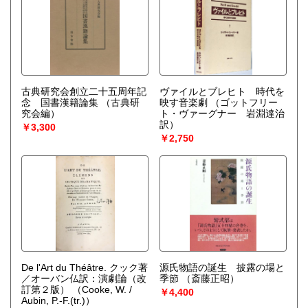
古典研究会創立二十五周年記
ヴァイルとブレヒト 時代を
念 国書漢籍論集
（古典研
映す音楽劇
（ゴットフリー
究会編）
ト・ヴァーグナー 岩淵達治
訳）
￥3,300
￥2,750
De l'Art du Théâtre. クック著
源氏物語の誕生 披露の場と
／オーバン仏訳：演劇論（改
季節
（斎藤正昭）
訂第２版）
（Cooke, W. /
￥4,400
Aubin, P.-F.(tr.)）