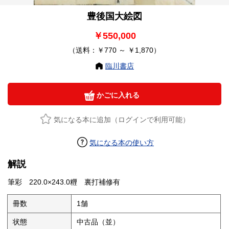
豊後国大絵図
￥550,000
（送料：￥770 ～ ￥1,870）
臨川書店
かごに入れる
気になる本に追加（ログインで利用可能）
気になる本の使い方
解説
筆彩 220.0×243.0糎 裏打補修有
冊数
1舗
状態
中古品（並）