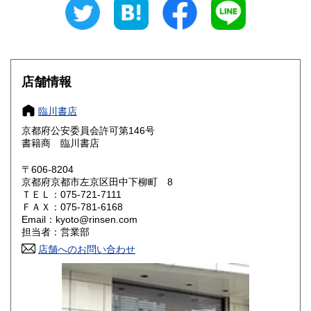
岐阜県
静岡県
770円
770円
愛知県
三重県
770円
770円
滋賀県
京都府
770円
770円
店舗情報
大阪府
兵庫県
770円
770円
臨川書店
奈良県
和歌山県
京都府公安委員会許可第146号
770円
770円
書籍商 臨川書店
鳥取県
島根県
770円
770円
〒606-8204
京都府京都市左京区田中下柳町 8
岡山県
広島県
770円
770円
ＴＥＬ：075-721-7111
ＦＡＸ：075-781-6168
Email：kyoto@rinsen.com
山口県
徳島県
770円
770円
担当者：営業部
香川県
店舗へのお問い合わせ
愛媛県
770円
770円
高知県
福岡県
770円
990円
佐賀県
長崎県