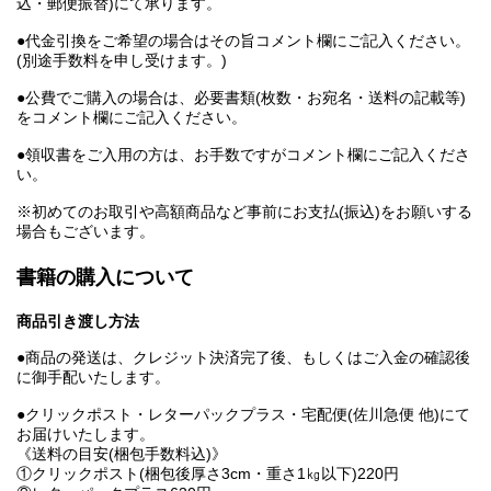
込・郵便振替)にて承ります。
●代金引換をご希望の場合はその旨コメント欄にご記入ください。
(別途手数料を申し受けます。)
●公費でご購入の場合は、必要書類(枚数・お宛名・送料の記載等)
をコメント欄にご記入ください。
●領収書をご入用の方は、お手数ですがコメント欄にご記入くださ
い。
※初めてのお取引や高額商品など事前にお支払(振込)をお願いする
場合もございます。
書籍の購入について
商品引き渡し方法
●商品の発送は、クレジット決済完了後、もしくはご入金の確認後
に御手配いたします。
●クリックポスト・レターパックプラス・宅配便(佐川急便 他)にて
お届けいたします。
《送料の目安(梱包手数料込)》
①クリックポスト(梱包後厚さ3cm・重さ1㎏以下)220円