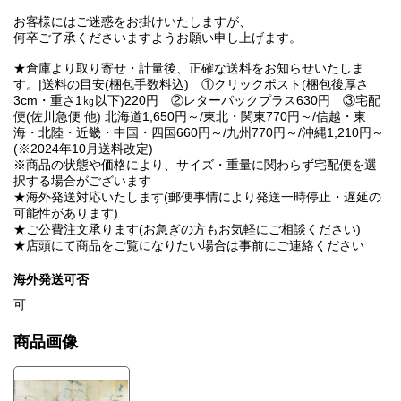
お客様にはご迷惑をお掛けいたしますが、
何卒ご了承くださいますようお願い申し上げます。
★倉庫より取り寄せ・計量後、正確な送料をお知らせいたしま
す。|送料の目安(梱包手数料込) ①クリックポスト(梱包後厚さ
3cm・重さ1㎏以下)220円 ②レターパックプラス630円 ③宅配
便(佐川急便 他) 北海道1,650円～/東北・関東770円～/信越・東
海・北陸・近畿・中国・四国660円～/九州770円～/沖縄1,210円～
(※2024年10月送料改定)
※商品の状態や価格により、サイズ・重量に関わらず宅配便を選
択する場合がございます
★海外発送対応いたします(郵便事情により発送一時停止・遅延の
可能性があります)
★ご公費注文承ります(お急ぎの方もお気軽にご相談ください)
★店頭にて商品をご覧になりたい場合は事前にご連絡ください
海外発送可否
可
商品画像