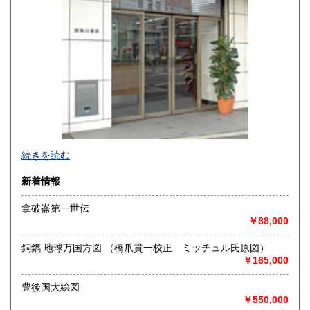
990円
990円
熊本県
大分県
990円
990円
宮崎県
鹿児島県
990円
990円
沖縄県
1,760円
創業1932年、京都で和洋古書の販売・学術出版を行っていま
続きを読む
す。江戸期以前の和本、古文書、古地図、古美術品から学術
書まで幅広い年代・ジャンルの商品を取り扱っています。ご
新着情報
蔵書の買取も承りますので、お気軽にご相談ください。
拿破崙第一世伝
●古書在庫は、倉庫にて管理しております。
￥88,000
店頭で商品をご覧になりたい場合は、事前にご連絡くださ
いませ。
銅鐫 地球万国方図 （橋爪貫一校正 ミッチュル氏原図）
●古書バーゲンセール
￥165,000
次回の開催につきましては、日程が決まりましたら、店頭、
ＨＰ、X（旧Twitter）等でお知らせいたします。
豊後国大絵図
http://www.rinsen.com/kosho-bargain.htm
￥550,000