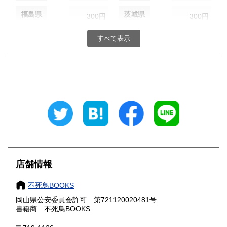
福島県
茨城県
300円
300円
栃木県
群馬県
300円
300円
すべて表示
埼玉県
千葉県
300円
300円
東京都
神奈川県
300円
300円
新潟県
富山県
300円
300円
石川県
福井県
300円
300円
山梨県
長野県
300円
300円
店舗情報
岐阜県
静岡県
300円
300円
不死鳥BOOKS
愛知県
三重県
300円
300円
岡山県公安委員会許可 第721120020481号
書籍商 不死鳥BOOKS
滋賀県
京都府
300円
300円