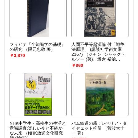
フィヒテ『全知識学の基礎』
人間不平等起源論 付「戦争
の研究
（隈元忠敬 著）
法原理」 (講談社学術文庫
2367)
（ジャン=ジャック・
￥3,870
ルソー (著)、坂倉 裕治
(訳)）
￥960
NHK中学生・高校生の生活と
バム鉄道の霧 : シベリア・タ
意識調査:楽しい今と不確か
イセェット抑留
（菅波大十
な未来
（NHK放送文化研究
一 著）
所 (編集)）