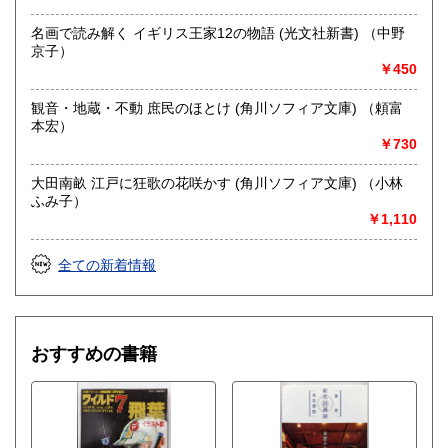
名画で読み解く イギリス王家12の物語 (光文社新書) （中野
京子）
￥450
観音・地蔵・不動 庶民のほとけ (角川ソフィア文庫) （頼富
本宏）
￥730
大田南畝 江戸に狂歌の花咲かす (角川ソフィア文庫) （小林
ふみ子）
￥1,110
全ての新着情報
おすすめの書籍