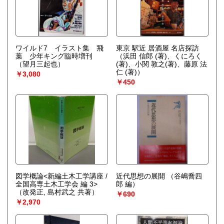
ワイルド7 イラスト集 飛
東京 駅近 居酒屋 名店探訪
葉 少年キング臨時増刊
（浜田 信郎 (著)、くにろく
（望月三起也）
(著)、小関 敦之(著)、藤原 法
仁 (著)）
￥3,080
￥450
図学概論<新編土木工学講座 /
近代思想の展開
（谷嶋喬四
全国高専土木工学会 編 3>
郎 編）
（改発正, 島村武之 共著）
￥690
￥2,970