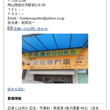
〒719-1136
大阪府
兵庫県
300円
300円
岡山県総社市駅前2-8-26
ＴＥＬ：--
奈良県
和歌山県
ＦＡＸ：--
300円
300円
Email：husityousyoten@yahoo.co.jp
担当者：前田浩一
鳥取県
島根県
300円
300円
店舗へのお問い合わせ
岡山県
広島県
300円
300円
山口県
徳島県
300円
300円
香川県
愛媛県
300円
300円
高知県
福岡県
300円
300円
佐賀県
長崎県
300円
300円
不死鳥BOOKSでは、書籍だけでなくCD、DVD、レコード、
熊本県
大分県
300円
300円
続きを読む
ゲーム、おもちゃ、骨董品まであらゆるものの買い取りがで
きます。店主が、日本全国買取にお伺いいたします。お気軽
宮崎県
鹿児島県
新着情報
300円
300円
にお問い合わせください。出張費は、無料です。
忍者とは何か 忍法・手裏剣・黒装束 (角川選書 661) （吉丸
沖縄県
300円
沿線名：伯備線・桃太郎線(吉備線)