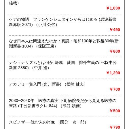
雄哉）
最寄駅：総社駅
￥1,030
営業時間：9時から17時
定休日：年中無休
ケアの物語 フランケンシュタインからはじめる (岩波新書
新赤版 2071) （小川 公代）
書籍の買取について
￥490
不死鳥BOOKSでは、書籍だけでなくCD、DVD、レコード、
ゲーム、おもちゃ、骨董品まであらゆるものの買い取りがで
なぜ日本人は間違えたのか：真説・昭和100年と戦後80年(新
きます。店主が、日本全国買取にお伺いいたします。お気軽
潮新書 1094) （保阪正康）
にお問い合わせください。出張費は、無料です。
￥600
ナショナリズムとは何か-帰属、愛国、排外主義の正体(中公
取り扱い分野
新書 2880) （中井 遼）
哲学宗教、歴史、社会科学、自然科学、美術工芸、趣味、外
￥1,290
国書、サブカルチャー、古書一般（その他）
オールジャンル
アカデミー賞入門 (角川新書) （松崎 健夫）
￥700
2030─2040年 医療の真実-下町病院長だから見える医療の
末路 (中公新書ラクレ 844) （熊谷 頼佳）
￥500
スピノザ──読む人の肖像 （國分 功一郎）
￥790