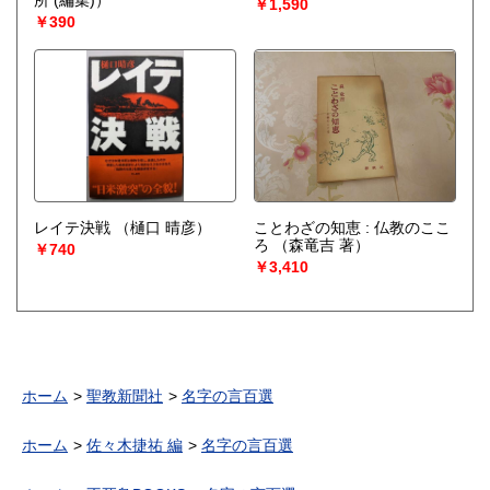
￥1,590
￥390
レイテ決戦
（樋口 晴彦）
ことわざの知恵 : 仏教のここ
ろ
（森竜吉 著）
￥740
￥3,410
ホーム
聖教新聞社
名字の言百選
ホーム
佐々木捷祐 編
名字の言百選