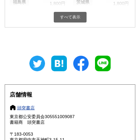
福島県
茨城県
1,800円
1,800円
栃木県
群馬県
1,800円
1,800円
すべて表示
埼玉県
千葉県
1,800円
1,800円
東京都
神奈川県
1,800円
1,800円
新潟県
富山県
1,800円
1,800円
石川県
福井県
1,800円
1,800円
山梨県
長野県
1,800円
1,800円
店舗情報
岐阜県
静岡県
1,800円
1,800円
頭突書店
愛知県
三重県
1,800円
1,800円
東京都公安委員会305551009087
書籍商 頭突書店
滋賀県
京都府
1,800円
1,800円
〒183-0053
大阪府
兵庫県
1,800円
1,800円
東京都府中市天神町3-15-11