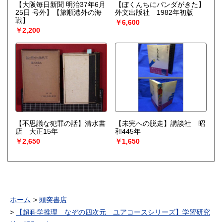
【大阪毎日新聞 明治37年6月
【ぼくんちにパンダがきた】
25日 号外】【旅順港外の海
外文出版社 1982年初版
戦】
￥6,600
￥2,200
【不思議な犯罪の話】清水書
【未完への脱走】講談社 昭
店 大正15年
和445年
￥2,650
￥1,650
ホーム
頭突書店
【超科学推理 なぞの四次元 ユアコースシリーズ】学習研究