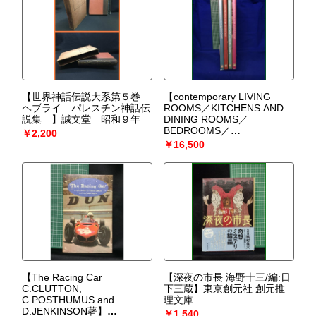
【世界神話伝説大系第５巻
【contemporary LIVING
ヘブライ パレスチン神話伝
ROOMS／KITCHENS AND
説集 】誠文堂 昭和９年
DINING ROOMS／
BEDROOMS／
￥2,200
BATHROOMS（全4冊）
￥16,500
Chami Jotisalikorn and
Karina Zabihi photos by
Invernizzi Tettoni】
PERIPLUS
【The Racing Car
【深夜の市長 海野十三/編:日
C.CLUTTON,
下三蔵】東京創元社 創元推
C.POSTHUMUS and
理文庫
D.JENKINSON著】
￥1,540