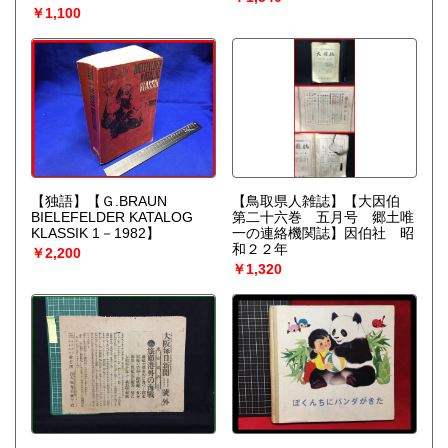
BATSFORD
￥1,100
【独語】【Ｇ.BRAUN
【鳥取県人雑誌】【大因伯
BIELEFELDER KATALOG
第二十六巻 五月号 郷土唯
KLASSIK 1－1982】
一の連絡機関誌】因伯社 昭
和２２年
￥2,200
￥1,320