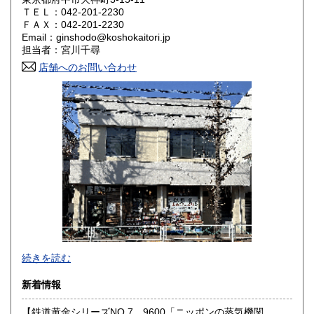
ＴＥＬ：042-201-2230
奈良県
和歌山県
ＦＡＸ：042-201-2230
1,800円
1,800円
Email：ginshodo@koshokaitori.jp
担当者：宮川千尋
鳥取県
島根県
1,800円
1,800円
店舗へのお問い合わせ
岡山県
広島県
1,800円
1,800円
山口県
徳島県
1,800円
1,800円
香川県
愛媛県
1,800円
1,800円
高知県
福岡県
1,800円
1,800円
佐賀県
長崎県
1,800円
1,800円
熊本県
大分県
1,800円
1,800円
東京都では「銀装堂」として営業しております。
続きを読む
宮崎県
鹿児島県
基本的には同じ書店となります。
1,800円
1,800円
新着情報
★★ご質問、ご要望はご注文前にお問合せ下さい。★★
沖縄県
0円
★★電話・FAXでの在庫、状態確認及びご注文には対応しま
【鉄道黄金シリーズNO.7 9600「ニッポンの蒸気機関
せん。