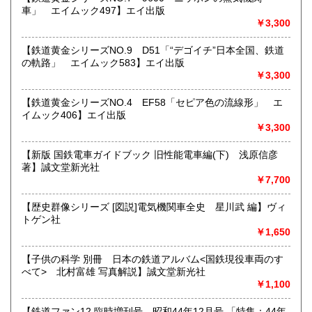
車」 エイムック497】エイ出版
すべての方にメールでのお問い合わせを御案内してい
￥3,300
ます。
★★メールでのお問い合わせは、用件のみの場合スパムメー
【鉄道黄金シリーズNO.9 D51「“デゴイチ”日本全国、鉄道
ルと判断して返信いたしません。お名前もお願いいたしま
の軌路」 エイムック583】エイ出版
す。★★
￥3,300
沿線名：★★電話・FAXでの在庫、状態確認及びご注文には
【鉄道黄金シリーズNO.4 EF58「セピア色の流線形」 エ
対応しません。お電話を頂いてもすべての方にメールでのお
イムック406】エイ出版
問い合わせを御案内しています。 ★★
￥3,300
最寄駅：-
営業時間：(平日)10:00-17:00
【新版 国鉄電車ガイドブック 旧性能電車編(下) 浅原信彦
定休日：土日祝休/臨時休業有
著】誠文堂新光社
￥7,700
書籍の買取について
【歴史群像シリーズ [図説]電気機関車全史 星川武 編】ヴィ
★出張買取・郵送買取(※要事前相談)致します。
トゲン社
お気軽にご相談ください。
￥1,650
取り扱い分野
【子供の科学 別冊 日本の鉄道アルバム<国鉄現役車両のす
べて> 北村富雄 写真解説】誠文堂新光社
近代文献、趣味、サブカルチャー、古書一般（その他）
￥1,100
【鉄道ファン12 臨時増刊号 昭和44年12月号 「特集：44年