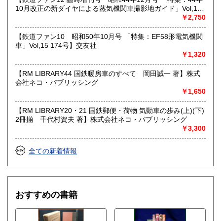
10月改正の新ダイヤによる蒸気機関車撮影地ガイド」Vol,19
103号】交友社
￥2,750
【鉄道ファン10 昭和50年10月号 「特集：EF58形電気機関
車」Vol,15 174号】交友社
￥1,320
【RM LIBRARY44 国鉄暖房車のすべて 岡田誠一 著】株式
会社ネコ・パブリッシング
￥1,650
【RM LIBRARY20・21 国鉄郵便・荷物 気動車の歩み(上)(下)
2冊揃 千代村資夫 著】株式会社ネコ・パブリッシング
￥3,300
全ての新着情報
おすすめの書籍