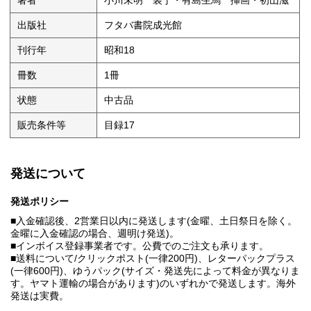
著者
小川未明 装丁・有島生馬 挿画・初山滋
出版社
フタバ書院成光館
刊行年
昭和18
冊数
1冊
状態
中古品
販売条件等
目録17
発送について
発送ポリシー
■入金確認後、2営業日以内に発送します(金曜、土日祭日を除く。
金曜に入金確認の場合、週明け発送)。
■インボイス登録事業者です。公費でのご注文も承ります。
■送料について/クリックポスト(一律200円)、レターパックプラス
(一律600円)、ゆうパック(サイズ・発送先によって料金が異なりま
す。ヤマト運輸の場合があります)のいずれかで発送します。海外
発送は実費。