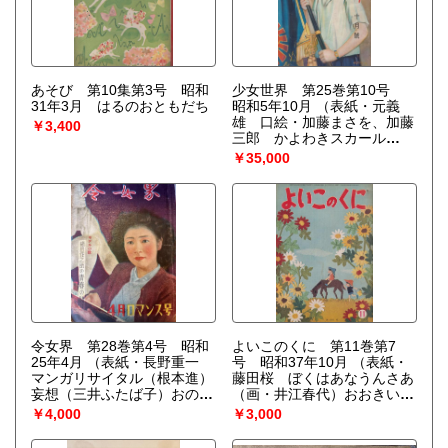
（高山俊）お窓から（薩男八
（秋玲二）こぐもとかたつむ
郎）夢のくに（ウォルカア
り（横山トミ 絵・林義雄）
訳・村山知義）「小公子」物
けんしょうなぞなぞ・わたし
語（相馬泰三）挿絵・村山知
はなんでしょう（案・林かつ
義 早川桂太郎）
よ 絵・沢井一三郎）こぐま
あそび 第10集第3号 昭和
のくろちゃん（はがまさ
少女世界 第25巻第10号
31年3月 はるのおともだち
お））
昭和5年10月
（表紙・元義
雄 口絵・加藤まさを、加藤
￥3,400
三郎 かよわきスカール
（詩・サトウハチロー 画・
￥35,000
松本勝治）井上たけし、中野
修二、柿原輝行 グラビヤ・
レヴュウ パリゼツト（巴里
で、素晴らしく流行してゐる
七ツの流行唄を主題としてつ
くられたこのレヴュウは、寶
塚の少女達によつて華々しく
上演されました）怪奇小説・
銀山王（押川春浪 画・井上
たけし）仲よし小よし二人組
（サトウハチロー 画・田口
令女界 第28巻第4号 昭和
久二夫）二つの星（西木良
よいこのくに 第11巻第7
25年4月
（表紙・長野重一
三 画・岩田專太郎）女学校
号 昭和37年10月
（表紙・
マンガリサイタル（根本進）
めぐり・2 府立第一高女・
藤田桜 ぼくはあなうんさあ
妄想（三井ふたば子）おのづ
家政学院（絵・文 坂本牙
（画・井江春代）おおきいか
から物語（高木卓 画・蕗谷
城）誌上小学校（学習ペー
きのみ（画・熊田千佳慕）い
￥4,000
￥3,000
虹児）職場むすめのうた
ジ）病癒えて・女流画家の思
もほり（画・井口文秀）がん
（絵・岡部冬彦）毬藻（竹内
ひ出（高木茂子）幸福を呼ぶ
ばれ がんばれ（画・鈴木寿