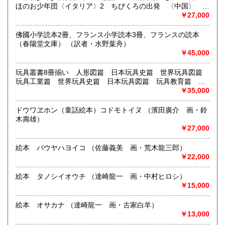
ほのお少年団〈イタリア〉2 ちびくろの出発 〈中国〉
古い絵本・児童書を扱っております。1920年代、30年代から
3 キムドン〈ベトナム〉 4 北極海はよぶ 〈東ドイ
￥27,000
戦前戦後まもなくのレア本・雑誌、フランス・スイス・ドイ
ツ〉 5 ピオネール放送局 〈ソビエト〉 6 歯をくいし
ツの絵本など。
ばって〈オランダ〉 7 ま夜中にとりが鳴く〈中国〉 8
佛國小学読本2冊、フランス小学読本3冊、フランスの読本
集書の報告は、年1-2度、古書目録で行っています。
川をわたる歌声〈日本名作選〉 9 自由への地下鉄道〈アメ
（春陽堂文庫） （訳者・水野葉舟）
目録20号は2026年6月に発行。
リカ〉10 赤い信号弾〈朝鮮〉11 緑の海の海賊たち〈イギ
￥45,000
リス〉 12 台湾少年の歌〈中国〉 13 キンタ横丁の少年
沿線名：(事務所)京王線
たち〈ルーマニア〉 14 夜明けのハーモニカ〈フラン
玩具叢書8冊揃い 人形図篇 日本玩具史篇 世界玩具図篇
最寄駅：(事務所)調布駅
ス〉 15 黒海の波・上〈ソビエト〉 16 黒海の波・下
玩具工業篇 世界玩具史篇 日本玩具図篇 玩具教育篇 人
営業時間：店舗なし
〈ソビエト〉 （訳・安藤美紀夫、君島久子、内田莉莎子、神
形作者篇 （西澤笛畝 有坂與太郎 長澤謙三 倉橋惣三 久
￥35,000
定休日：-
宮輝夫ほか 装丁・挿絵 桜井誠、市川禎男、滝平二郎、長
保田米所）
新太、安泰、太田大八ほか 月報・鳥越信、住井すえ、坪田
ドウワヱホン（童話絵本）コドモトイヌ （濱田廣介 画・鈴
書籍の買取について
譲治、与田準一、阿部知二、壷田繁治、古田足日、早乙女勝
木壽雄）
元ほか）
古い絵本・児童書、買取いたします。ご蔵書のご整理、お手
￥27,000
伝いさせてください。
絵本 バウヤハヨイコ （佐藤義美 画・荒木龍三郎）
￥22,000
取り扱い分野
美術工芸、国語国文、外国文学、趣味、外国書、古書一般
絵本 タノシイオウチ （達崎龍一 画・中村ヒロシ）
（その他）
￥15,000
●古い絵本・児童書、絵雑誌、洋書絵本 Children's Books
絵本 オサカナ （達崎龍一 画・古家白羊）
￥13,000