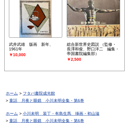
てるよ 絵・三芳悌吉））
歌（塚原健二郎 画・加東三
雄）ゆびのうた（画・斉藤
郎））
実）おつかい くまのこちゃ
ん（詩・佐藤義美 画・安井
淡））
武井武雄 版画 新年、
総合新世界史図説
（監修・
1961年
長澤和俊、野口洋二 編集・
帝国書院編集部）
￥10,000
￥2,500
ホーム
フタバ書院成光館
童話 月夜と眼鏡 小川未明全集・第6巻
ホーム
小川未明 装丁・有島生馬 挿画・初山滋
童話 月夜と眼鏡 小川未明全集・第6巻