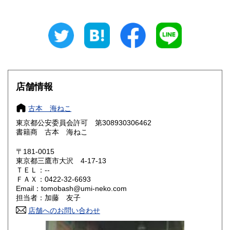
石川県
福井県
880円
880円
山梨県
長野県
880円
880円
岐阜県
静岡県
880円
880円
愛知県
三重県
880円
880円
店舗情報
滋賀県
京都府
990円
990円
古本 海ねこ
大阪府
兵庫県
990円
990円
東京都公安委員会許可 第308930306462
書籍商 古本 海ねこ
奈良県
和歌山県
990円
990円
〒181-0015
東京都三鷹市大沢 4-17-13
鳥取県
島根県
1,150円
1,150円
ＴＥＬ：--
ＦＡＸ：0422-32-6693
岡山県
広島県
1,150円
1,150円
Email：tomobash@umi-neko.com
担当者：加藤 友子
山口県
徳島県
1,150円
1,150円
店舗へのお問い合わせ
香川県
愛媛県