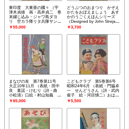
東印度 大東亜の國々
（宇
どうぶつのおまつり かぞえ
津木貞雄 画・高井貞二 巻
かたをおぼえましょう あす
末綴じ込み・ジャワ島ダヨ
かのうごくえほんシリーズ
リ 空カラ降リタ兵隊サン
（Designed by John Strejan
東印度ノ島メグリ ミヘール
Illustrated by Caroll Andrus
￥55,000
￥3,700
王子ノ大蛇退治）
Paper Engineering by Tor
Lokvig）
まなびの友 第7巻第11号
こどもクラブ 第5巻第6号
大正10年11月
（表紙・田中
昭和24年6月
（表紙・門脇卓
良 童謡・けむり（詩・曲
一 せんどうさん（詩・武内
小松清）口絵・村山知義 お
俊子 絵・河目悌二）おはな
姫様と寝小便をする子（村山
ばたけ（絵・川島はるよ）た
￥85,000
￥5,500
忠夫）狐に化かされた話（森
のしいゆうえんち（絵・あび
五郎）海邊より（小松清）子
このぶひこ）世界名作えばな
供の願（内田昇三）ちゃんこ
し・おおかみと七ひきのこや
ろそばや（村田丹下）人形
ぎ（大木雄二 絵・田中良
（森五郎）家をめぐる足音
7P）どちらがよいこ（絵・新
（村山忠夫）壊された立像
井五郎）ステッキてっちゃん