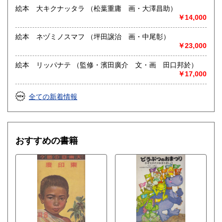
絵本 大キクナッタラ （松葉重庸 画・大澤昌助）
￥14,000
絵本 ネヅミノスマフ （坪田譲治 画・中尾彰）
￥23,000
絵本 リッパナテ （監修・濱田廣介 文・画 田口邦於）
￥17,000
全ての新着情報
おすすめの書籍