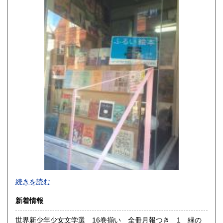
1,150円
1,150円
高知県
福岡県
1,150円
1,410円
佐賀県
長崎県
1,410円
1,410円
熊本県
大分県
1,410円
1,410円
宮崎県
鹿児島県
1,410円
1,410円
沖縄県
1,450円
続きを読む
新着情報
世界新少年少女文学選 16巻揃い 全冊月報つき 1 緑の