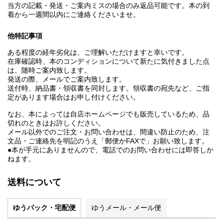
当方の記載・発送・ご案内ミスの場合のみ返品可能です。本の到
着から一週間以内にご連絡くださいませ。
他特記事項
ある程度の経年劣化は、ご理解いただけますと幸いです。
在庫確認時、本のコンディションについて新たに気付きました点
は、随時ご案内致します。
発送の際、メールでご案内致します。
送付時、納品書・領収書を同封します。領収書の宛先など、ご指
定があります場合はお申し付けください。
なお、本によっては自店ホームページでも販売しているため、品
切れのときはお許しください。
メール以外でのご注文・お問い合わせは、間違い防止のため、注
文品・ご連絡先を明記のうえ「郵便かFAXで」お願い致します。
●本が手元にありませんので、電話でのお問い合わせには即答しか
ねます。
送料について
ゆうパック・宅配便
ゆうメール・メール便