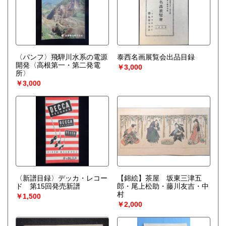
〈パンフ〉飛騨川水系の電源
泰西名画展覧会出品目録
開発〈高根第一・第二発電
￥3,000
所〉
￥3,000
〈新譜目録〉デッカ・レコー
【錦絵】茶屋 坂東三津五
ド 第15回発売新譜
郎・尾上松助・藤川友吉・中
村
￥1,500
￥2,000