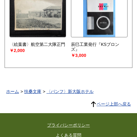
〈絵葉書〉航空第二大隊正門
辰巳工業発行『KSブロン
ズ』
￥2,000
￥3,000
ホーム
扶桑文庫
〈パンフ〉新大阪ホテル
ページ上部へ戻る
プライバシーポリシー
よくある質問