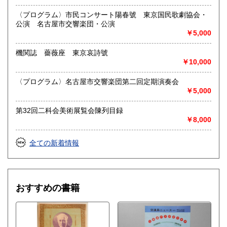
愛知県・岐阜県を中心に近県の方、日時打ち合わせの後、ご
〈プログラム〉市民コンサート陽春號 東京国民歌劇協会・
訪問し、見積もり・買入をさせていただきます。
公演 名古屋市交響楽団・公演
まずはお気軽にご連絡ください。
￥5,000
お品物を送料着払いでお送りいただければ、即日に評価しご
連絡ご送金いたします。
機関誌 薔薇座 東京哀詩號
￥10,000
送り先 〒483-8341
愛知県江南市前飛保町栄284 扶桑文庫 担当井
〈プログラム〉名古屋市交響楽団第二回定期演奏会
上
￥5,000
取り扱い分野
第32回二科会美術展覧会陳列目録
￥8,000
総記、哲学宗教、歴史、社会科学、自然科学、美術工芸、国
語国文、外国文学、古典籍、近代文献、趣味、外国書、サブ
カルチャー、古書一般（その他）
全ての新着情報
古文書・和本・刷り物・絵葉書・近代文献資料・エフェメラ
おすすめの書籍