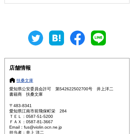
石川県
福井県
300円
300円
山梨県
長野県
300円
300円
岐阜県
静岡県
300円
300円
愛知県
三重県
300円
300円
滋賀県
京都府
300円
300円
大阪府
兵庫県
300円
300円
店舗情報
奈良県
和歌山県
300円
300円
扶桑文庫
愛知県公安委員会許可 第542622502700号 井上洋二
鳥取県
島根県
300円
300円
書籍商 扶桑文庫
岡山県
広島県
300円
300円
〒483-8341
愛知県江南市前飛保町栄 284
ＴＥＬ：0587-51-5200
山口県
徳島県
300円
300円
ＦＡＸ：0587-81-3667
Email：fus@violin.ocn.ne.jp
香川県
愛媛県
300円
300円
担当者：井上 洋二