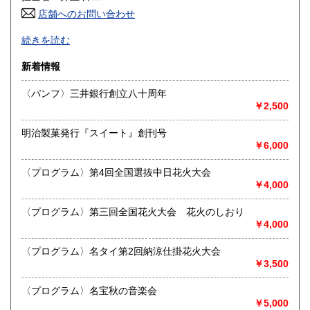
店舗へのお問い合わせ
高知県
福岡県
300円
300円
古文書、古地図、刷り物、一枚もの、絵葉書、鳥瞰図、近代
続きを読む
文献資料等を主体に扱っております。
佐賀県
長崎県
300円
300円
新着情報
沿線名：名鉄犬山線
熊本県
大分県
300円
300円
最寄駅：江南駅下車
〈パンフ〉三井銀行創立八十周年
営業時間：10:00〜17:00
￥2,500
宮崎県
鹿児島県
定休日：不定休
300円
300円
明治製菓発行『スイート』創刊号
書籍の買取について
沖縄県
300円
￥6,000
買取 買取専用フリーダイヤル 0120-006-229 (担当・
井上)
〈プログラム〉第4回全国選抜中日花火大会
￥4,000
古書買取、古本買取、古書、古本の大量買い取りは大歓迎で
す。
〈プログラム〉第三回全国花火大会 花火のしおり
御整理・御売却はお気軽に当店にご相談ください。
￥4,000
お電話、メール等でご連絡次第、即日に参上いたします。古
書買い取り、古本買い取り、大量大歓迎です。
〈プログラム〉名タイ第2回納涼仕掛花火大会
特に古いもの全般(和本、古文書、紙物チラシ、郷土資料、地
￥3,500
図、宗教、芸能、美術、文学、雑誌等)に力を入れておりま
す。
〈プログラム〉名宝秋の音楽会
又書画骨董品も別部門で取り扱いしておりますので引越し増
￥5,000
改築の際には合わせてご利用ください。