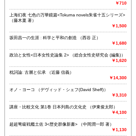
￥710
最寄駅：総社駅
営業時間：9時から17時
上海幻夜 七色の万華鏡篇<Tokuma novels朱雀十五シリーズ>
定休日：年中無休
（藤木稟 著）
￥1,500
書籍の買取について
不死鳥BOOKSでは、書籍だけでなくCD、DVD、レコード、
坂田昌一の生涯 : 科学と平和の創造 （西谷 正）
ゲーム、おもちゃ、骨董品まであらゆるものの買い取りがで
￥1,680
きます。店主が、日本全国買取にお伺いいたします。お気軽
にお問い合わせください。出張費は、無料です。
政治と女性<日本女性史論集 2> （総合女性史研究会 (編集)）
￥1,620
取り扱い分野
枕詞論: 古層と伝承 （近藤 信義）
哲学宗教、歴史、社会科学、自然科学、美術工芸、趣味、外
￥14,300
国書、サブカルチャー、古書一般（その他）
オールジャンル
オノ・ヨーコ （デヴィッド・シェフ(David Sheff)）
￥3,310
講座・比較文化 第1巻 日本列島の文化史 （伊東俊太郎）
￥4,100
超超弩級戦艦土佐 3<歴史群像新書> （中岡潤一郎 著）
￥1,130