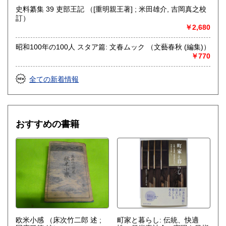
史料纂集 39 吏部王記 （[重明親王著] ; 米田雄介, 吉岡真之校
訂）
￥2,680
昭和100年の100人 スタア篇: 文春ムック （文藝春秋 (編集)）
￥770
全ての新着情報
おすすめの書籍
欧米小感
（床次竹二郎 述 ;
町家と暮らし: 伝統、快適