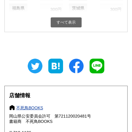
福島県
茨城県
300円
300円
栃木県
群馬県
300円
300円
すべて表示
埼玉県
千葉県
300円
300円
東京都
神奈川県
300円
300円
新潟県
富山県
300円
300円
石川県
福井県
300円
300円
山梨県
長野県
300円
300円
店舗情報
岐阜県
静岡県
300円
300円
不死鳥BOOKS
愛知県
三重県
300円
300円
岡山県公安委員会許可 第721120020481号
書籍商 不死鳥BOOKS
滋賀県
京都府
300円
300円