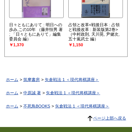
日々ともにありて : 明日への
占領と改革<戦後日本 : 占領
歩み,この10年
（藤井恒男 著
と戦後改革 : 新装版第2巻>
; 「日々ともにありて」編集
（中村政則, 天川晃, 尹健次,
委員会 編）
五十嵐武士 編）
￥1,370
￥1,150
ホーム
筑摩書房
矢倉戦法 1 ＜現代将棋講座＞
ホーム
中原誠 著
矢倉戦法 1 ＜現代将棋講座＞
ホーム
不死鳥BOOKS
矢倉戦法 1 ＜現代将棋講座＞
ページ上部へ戻る