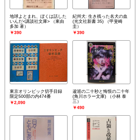
地球よとまれ、ぼくは話した
紀州犬: 生き残った名犬の血
いんだ<講談社文庫>
（東由
(光文社新書 35)
（甲斐崎
多加 著）
圭）
￥390
￥390
東京オリンピック切手目録
逡巡の二十秒と悔恨の二十年
限定500部の内474番
(角川ホラー文庫)
（小林 泰
三）
￥2,090
￥490