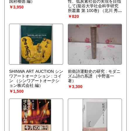
国府種徳 編）
性、低炭素社会の実現を目指
して(龍谷大学社会科学研究
￥3,950
所叢書 第 100巻)
（北川 秀樹
(編集)、増田 啓子 (編集)）
￥820
SHINWA ART AUCTION シン
前衛詩運動史の研究 : モダニ
ワアートオークション : コイ
ズム詩の系譜
（中野嘉一
ン
（シンワアートオークシ
著）
ョン株式会社 編）
￥3,300
￥1,500