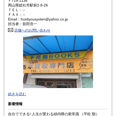
〒719-1136
大阪府
兵庫県
300円
300円
岡山県総社市駅前2-8-26
ＴＥＬ：--
奈良県
和歌山県
ＦＡＸ：--
300円
300円
Email：husityousyoten@yahoo.co.jp
担当者：前田浩一
鳥取県
島根県
300円
300円
店舗へのお問い合わせ
岡山県
広島県
300円
300円
山口県
徳島県
300円
300円
香川県
愛媛県
300円
300円
高知県
福岡県
300円
300円
佐賀県
長崎県
300円
300円
不死鳥BOOKSでは、書籍だけでなくCD、DVD、レコード、
熊本県
大分県
300円
300円
続きを読む
ゲーム、おもちゃ、骨董品まであらゆるものの買い取りがで
きます。店主が、日本全国買取にお伺いいたします。お気軽
宮崎県
鹿児島県
新着情報
300円
300円
にお問い合わせください。出張費は、無料です。
自分でできる! 人生が変わる緑内障の新常識 （平松 類）
沖縄県
300円
沿線名：伯備線・桃太郎線(吉備線)