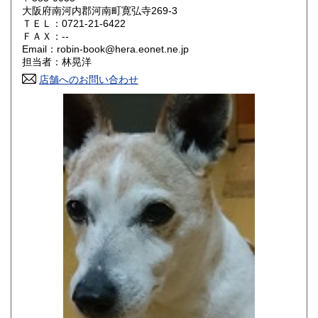
大阪府南河内郡河南町寛弘寺269-3
ＴＥＬ：0721-21-6422
山口県
徳島県
880円
880円
ＦＡＸ：--
Email：robin-book@hera.eonet.ne.jp
香川県
愛媛県
880円
880円
担当者：林晃洋
店舗へのお問い合わせ
高知県
福岡県
880円
990円
佐賀県
長崎県
990円
990円
熊本県
大分県
990円
990円
宮崎県
鹿児島県
990円
990円
沖縄県
1,450円