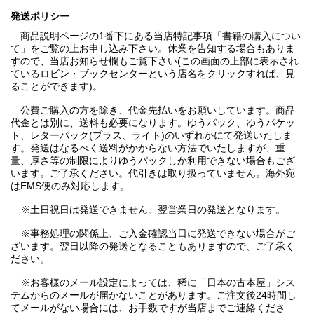
発送ポリシー
商品説明ページの1番下にある当店特記事項「書籍の購入につい
て」をご覧の上お申し込み下さい。休業を告知する場合もありま
すので、当店お知らせ欄もご覧下さい(この画面の上部に表示され
ているロビン・ブックセンターという店名をクリックすれば、見
ることができます)。
公費ご購入の方を除き、代金先払いをお願いしています。商品
代金とは別に、送料も必要になります。ゆうパック、ゆうパケッ
ト、レターパック(プラス、ライト)のいずれかにて発送いたしま
す。発送はなるべく送料がかからない方法でいたしますが、重
量、厚さ等の制限によりゆうパックしか利用できない場合もござ
います。ご了承ください。代引きは取り扱っていません。海外宛
はEMS便のみ対応します。
※土日祝日は発送できません。翌営業日の発送となります。
※事務処理の関係上、ご入金確認当日に発送できない場合がご
ざいます。翌日以降の発送となることもありますので、ご了承く
ださい。
※お客様のメール設定によっては、稀に「日本の古本屋」シス
テムからのメールが届かないことがあります。ご注文後24時間し
てメールがない場合には、お手数ですが当店までご連絡くださ