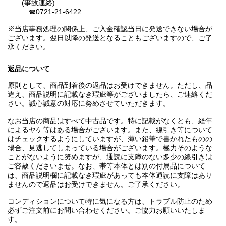
(事故連絡)
☎0721-21-6422
※当店事務処理の関係上、ご入金確認当日に発送できない場合が
ございます。翌日以降の発送となることもございますので、ご了
承ください。
返品について
原則として、商品到着後の返品はお受けできません。ただし、品
違え、商品説明に記載なき瑕疵等がございましたら、ご連絡くだ
さい。誠心誠意の対応に努めさせていただきます。
なお当店の商品はすべて中古品です。特に記載がなくとも、経年
によるヤケ等はある場合がございます。また、線引き等について
はチェックするようにしていますが、薄い鉛筆で書かれたものの
場合、見逃してしまっている場合がございます。極力そのような
ことがないように努めますが、通読に支障のない多少の線引きは
ご容赦くださいませ。なお、帯等本体とは別の付属品について
は、商品説明欄に記載なき瑕疵があっても本体通読に支障はあり
ませんので返品はお受けできません。ご了承ください。
コンディションについて特に気になる方は、トラブル防止のため
必ずご注文前にお問い合わせください。ご協力お願いいたしま
す。