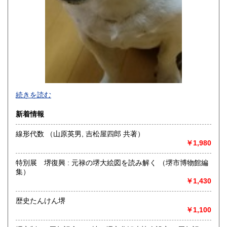
硬い本からちょっと面白い本まで、取扱いジャンルにこだ
続きを読む
わりなく、店主の好奇心の赴くままに入荷し、幅広く販売し
ていきます。
新着情報
※インボイス非対応業者です。
線形代数 （山原英男, 吉松屋四郎 共著）
￥1,980
沿線名：店舗はございません。
最寄駅：-
営業時間：10:00～17:00
特別展 堺復興 : 元禄の堺大絵図を読み解く （堺市博物館編
定休日：買取は年中無休。お気軽にご相談ください。
集）
￥1,430
書籍の買取について
歴史たんけん堺
積極的に、買取活動を行っております。大切な蔵書のご処分
￥1,100
の際には、是非ご用命ください。