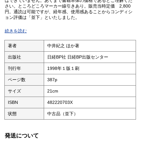
はできていません。あくまで書籍本体の価格であるとご理解くだ
さい。ところどころマーカー線引きあり。販売当時定価 2,800
円。通読は可能ですが、経年感、使用感あることからコンディシ
ョン評価は「並下」といたしました。
発送の際の梱包は厚さ制限のため、防水の袋のみの簡易包装にな
続きを読む
るかもしれません。ご了承ください。
著者
中井紀之 ほか著
出版社
日経BP社 日経BP出版センター
刊行年
1998年１版１刷
ページ数
387p
サイズ
21cm
ISBN
482220703X
状態
中古品（並下）
発送について