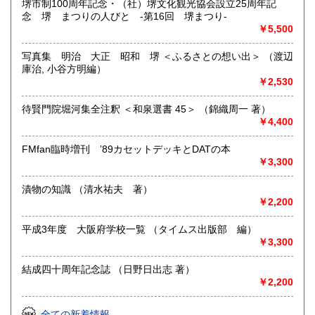
堺市制100周年記念・（社）堺文化観光協会設立25周年記
(取扱い分野)
念 堺 まつりの人びと -第16回 堺まつり-
自然科学、社会科学、人文科学、趣味、実用書、美術、児
￥5,500
童書などなど。どんな分野でも、お任せください!
写真集 明治 大正 昭和 堺 ＜ふるさとの想い出＞ （渡辺
(出張エリア)
庫治, 小谷方明編）
日本全国、出張買取可能です。ただし、本の内容、冊数に
￥2,530
よっては、郵送でのご対応となる場合もありますので、あし
からずご了承ください。
待賢門院堀河集全注釈 ＜和泉選書 45＞ （錦織周一 著）
まずは、お気軽にお電話を!
￥4,400
☎0721-21-6422
FMfan臨時増刊 ’89カセットデッキとDATの本
￥3,300
取り扱い分野
歴史、社会科学、自然科学、趣味、古書一般（その他）
漬物の知識 （清水祐夫 著）
￥2,200
平成3年度 大阪府学校一覧 （タイムス出版部 編）
￥3,300
結成四十周年記念誌 （日野日出志 著）
￥2,200
全ての新着情報