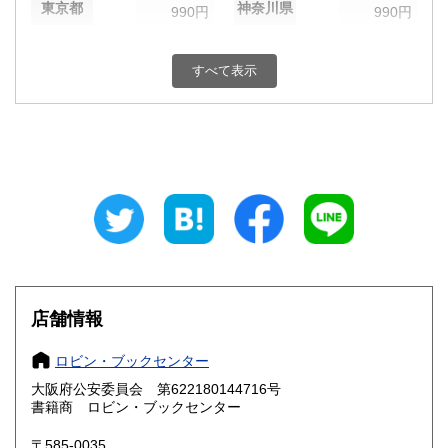
東京都
神奈川県
990円
990円
新潟県
富山県
990円
880円
すべて表示
石川県
福井県
880円
880円
山梨県
長野県
990円
990円
岐阜県
静岡県
880円
880円
愛知県
三重県
880円
880円
滋賀県
京都府
880円
880円
大阪府
兵庫県
820円
880円
店舗情報
奈良県
和歌山県
880円
880円
ロビン・ブックセンター
大阪府公安委員会 第622180144716号
鳥取県
島根県
880円
880円
書籍商 ロビン・ブックセンター
岡山県
広島県
880円
880円
〒585-0035