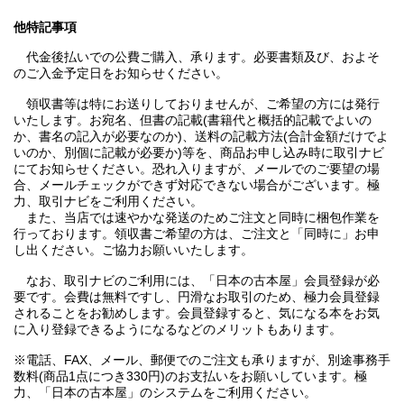
他特記事項
代金後払いでの公費ご購入、承ります。必要書類及び、およそ
のご入金予定日をお知らせください。
領収書等は特にお送りしておりませんが、ご希望の方には発行
いたします。お宛名、但書の記載(書籍代と概括的記載でよいの
か、書名の記入が必要なのか)、送料の記載方法(合計金額だけでよ
いのか、別個に記載が必要か)等を、商品お申し込み時に取引ナビ
にてお知らせください。恐れ入りますが、メールでのご要望の場
合、メールチェックができず対応できない場合がございます。極
力、取引ナビをご利用ください。
また、当店では速やかな発送のためご注文と同時に梱包作業を
行っております。領収書ご希望の方は、ご注文と「同時に」お申
し出ください。ご協力お願いいたします。
なお、取引ナビのご利用には、「日本の古本屋」会員登録が必
要です。会費は無料ですし、円滑なお取引のため、極力会員登録
されることをお勧めします。会員登録すると、気になる本をお気
に入り登録できるようになるなどのメリットもあります。
※電話、FAX、メール、郵便でのご注文も承りますが、別途事務手
数料(商品1点につき330円)のお支払いをお願いしています。極
力、「日本の古本屋」のシステムをご利用ください。