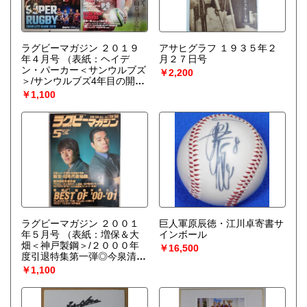
ラグビーマガジン ２０１９
アサヒグラフ １９３５年２
年４月号
（表紙：ヘイデ
月２７日号
ン・パーカー＜サンウルブズ
￥2,200
＞/サンウルブズ4年目の開
幕/GOOD MAN AWARDS）
￥1,100
ラグビーマガジン ２００１
巨人軍原辰徳・江川卓寄書サ
年５月号
（表紙：増保＆大
インボール
畑＜神戸製鋼＞/２０００年
￥16,500
度引退特集第一弾◎今泉清＜
サントリー＞）
￥1,100