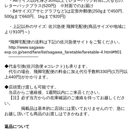
・A4サイズ以内,厚さ3cm以上でレターパック封筒に入るもの:
レターパックプラス(520円) ※対面でのお届け
・B4サイズ(アサヒグラフなど)は定形外郵便(250gまで450円、
500gまで660円、1kgまで920円)
・上記以外のサイズ: 佐川急便 飛脚宅配便(商品サイズや地域に
より910円～)
*飛脚宅配便の送料は下記の佐川急便サイトをご覧ください。
http://www.sagawa-
exp.co.jp/send/fare/list/sagawa_faretable/faretable-4.html#ft01
──────────
◆代金引換(佐川急便 eコレクト)も承ります。
代引の場合、飛脚宅配便の料金に加え代引手数料330円(1万円以
上440円)がかかります。
◆店頭受け渡しも可能です。
当店からご連絡後、1週間以内にご来店ください。
【注】必ず当方からの在庫確認のご連絡を待ってお越しくださ
い。
掲載品は基本的に店頭には置いておりませんので、急に
お越し頂いても商品のお渡しはできかねます。
返品について