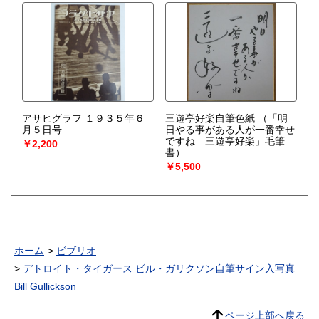
アサヒグラフ １９３５年６
三遊亭好楽自筆色紙
（「明
月５日号
日やる事がある人が一番幸せ
ですね 三遊亭好楽」毛筆
￥2,200
書）
￥5,500
ホーム
ビブリオ
デトロイト・タイガース ビル・ガリクソン自筆サイン入写真
Bill Gullickson
ページ上部へ戻る