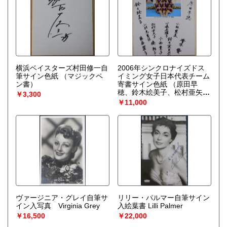
横浜ベイスターズ村田修一自
2006年シンクロナイズドス
筆サイン色紙
（マジックペ
イミング女子日本代表チーム
ン書）
寄書サイン色紙
（原田早
穂、鈴木絵美子、松村亜矢
￥3,300
子、川嶋奈緒子、小村恵里
￥11,000
佳、橘雅子、小林寛美、鈴木
英里奈、青木愛、小西貴子、
藤森麗子の１０名、マジック
ペン書）
ヴァージニア・グレイ自筆サ
リリー・パルマー自筆サイン
イン入写真 Virginia Grey
入絵葉書 Lilli Palmer
￥16,500
￥22,000