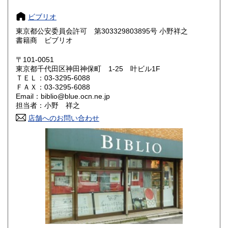
大阪府
兵庫県
185円
185円
ビブリオ
奈良県
和歌山県
東京都公安委員会許可 第303329803895号 小野祥之
185円
185円
書籍商 ビブリオ
鳥取県
島根県
185円
185円
〒101-0051
東京都千代田区神田神保町 1-25 叶ビル1F
岡山県
広島県
185円
185円
ＴＥＬ：03-3295-6088
ＦＡＸ：03-3295-6088
Email：biblio@blue.ocn.ne.jp
山口県
徳島県
185円
185円
担当者：小野 祥之
香川県
店舗へのお問い合わせ
愛媛県
185円
185円
高知県
福岡県
185円
185円
佐賀県
長崎県
185円
185円
熊本県
大分県
185円
185円
宮崎県
鹿児島県
185円
185円
沖縄県