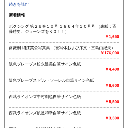
185円
色紙・掛軸・書簡・原稿・芸能人のサインなどの肉筆類、野
続きを読む
球をはじめスポーツ関連書籍やユニホーム・バット・グロー
ブなどの実使用品・記念品を専門的に扱っています。
新着情報
沿線名：都営新宿線・三田線、東京メトロ半蔵門線
ボクシング 第２６巻１０号 １９６４年１０月号 （表紙：斉
最寄駅：神保町駅A7出口徒歩3分・JRお茶の水駅徒歩8分
藤勝男、ジョーンズをＫＯ！！）
営業時間：11:00〜18:00
￥1,650
定休日：日曜日・月曜日
薔薇刑 細江英公写真集 （被写体および序文・三島由紀夫）
書籍の買取について
￥176,000
色紙・掛軸・書簡・原稿・芸能人のサインなどの肉筆類、野
球をはじめスポーツ関連の書籍やユニホーム・バット・グロ
阪急ブレーブス松永浩美自筆サイン色紙
ーブなどの実使用品・記念品を専門的に扱っています。
￥4,400
阪急ブレーブス ビル・ソーレル自筆サイン色紙
取り扱い分野
￥6,600
近代文献、趣味、古書一般（その他）
西武ライオンズ中村剛也自筆サイン色紙
￥5,500
西武ライオンズ帆足和幸自筆サイン色紙
￥3,300