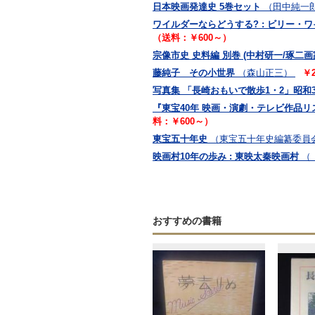
日本映画発達史 5巻セット
（田中純一郎
ワイルダーならどうする? : ビリー・
（送料：￥600～）
宗像市史 史料編 別巻 (中村研一/琢二画
藤純子 その小世界
（森山正三）
￥
写真集 「長崎おもいで散歩1・2」昭和
『東宝40年 映画・演劇・テレビ作品リ
料：￥600～）
東宝五十年史
（東宝五十年史編纂委員
映画村10年の歩み : 東映太秦映画村
（
おすすめの書籍