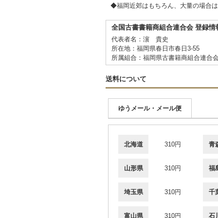
◆福岡近郊はもちろん、大量の場合は
全国古書書籍商組合連合会 登録情
代表者名：濵 貴史
所在地：福岡県春日市春日3-55
所属組合：福岡県古書籍商組合連合
送料について
ゆうメール・メール便
北海道
310円
青
山形県
310円
福
埼玉県
310円
千
富山県
310円
石