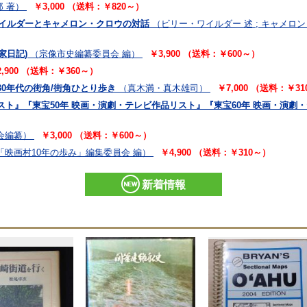
 著）
￥3,000 （送料：￥820～）
ワイルダーとキャメロン・クロウの対話
（ビリー・ワイルダー 述 ; キャメロン・
家日記)
（宗像市史編纂委員会 編）
￥3,900 （送料：￥600～）
2,900 （送料：￥360～）
30年代の街角/街角ひとり歩き
（真木満・真木雄司）
￥7,000 （送料：￥3
スト』『東宝50年 映画・演劇・テレビ作品リスト』『東宝60年 映画・演劇・
会編纂）
￥3,000 （送料：￥600～）
「映画村10年の歩み」編集委員会 編）
￥4,900 （送料：￥310～）
新着情報