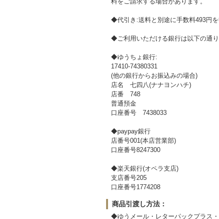
料をご請求する場合があります。
◆代引き:送料と別途に手数料493円
◆ご利用いただける銀行は以下の通り
◆ゆうちょ銀行:
17410-74380331
(他の銀行からお振込みの場合)
店名 七四八(ナナヨンハチ)
店番 748
普通預金
口座番号 7438033
◆paypay銀行
店番号001(本店営業部)
口座番号8247300
◆楽天銀行(オペラ支店)
支店番号205
口座番号1774208
商品引渡し方法：
◆ゆうメール・レターパックプラス・