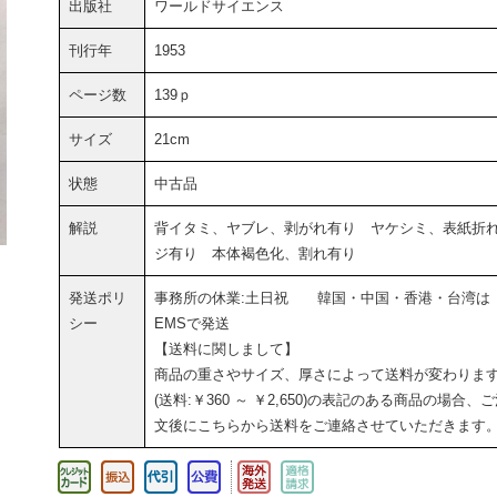
出版社
ワールドサイエンス
刊行年
1953
ページ数
139ｐ
サイズ
21cm
状態
中古品
解説
背イタミ、ヤブレ、剥がれ有り ヤケシミ、表紙折
ジ有り 本体褐色化、割れ有り
発送ポリ
事務所の休業:土日祝 韓国・中国・香港・台湾は
シー
EMSで発送
【送料に関しまして】
商品の重さやサイズ、厚さによって送料が変わりま
(送料:￥360 ～ ￥2,650)の表記のある商品の場合、
文後にこちらから送料をご連絡させていただきます