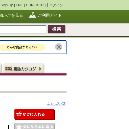
Sign Up [
ENG
|
CHN
|
KOR
]
ログイン
物かごを見る
ご利用ガイド
よかばい堂