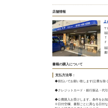
店舗情報
よ
〒8
福
Ｔ
Ｆ
福
書
書籍の購入について
支払方法等：
◆前払いでお願い致します(公費を除く
◆クレジットカード・銀行振込・代引
◆公費購入お受けします。条件をお知
※日付空欄、書類ごとに異なる日付な