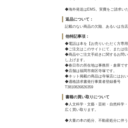
◆海外発送はEMS。実費をご請求い
返品について：
記載のない商品の欠陥、あるいは当店
他特記事項：
◆電話は本を【お売りいただく方専用
◆ご注文はこのサイトにて、または往
◆商品やご注文手続きに関するお問い
し上げます。
◆春日市の所在地は事務所・倉庫です
◆店舗は福岡市南区寺塚です。
◆ネット掲載の商品は寺塚店にはおい
◆適格請求書発行事業者登録番号
T3810826826359
書籍の買い取りについて
◆人文科学・文藝・芸術・自然科学・
広く買い取ります。
◆大量の本の処分、不動産処分に伴う