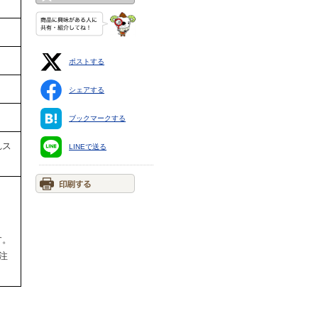
ポストする
シェアする
ブックマークする
れス
LINEで送る
す。
ご注
。