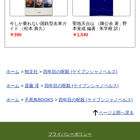
今しか乗れない国鉄型名車ガ
聖地天台山
（陳公余 著 ; 野
イド
（松本 典久）
本覚成 編著 ; 朱学根 訳）
￥390
￥1,540
ホーム
勁文社
四年目の呪殺 (ケイブンシャノベルス)
ホーム
斎藤 澪
四年目の呪殺 (ケイブンシャノベルス)
ホーム
不死鳥BOOKS
四年目の呪殺 (ケイブンシャノベルス)
ページ上部へ戻る
プライバシーポリシー