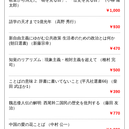
太郎）
書籍の買取について
￥1,000
不死鳥BOOKSでは、書籍だけでなくCD、DVD、レコード、
ゲーム、おもちゃ、骨董品まであらゆるものの買い取りがで
語学の天才まで1億光年 （高野 秀行）
きます。店主が、日本全国買取にお伺いいたします。お気軽
￥930
にお問い合わせください。出張費は、無料です。
新自由主義にゆがむ公共政策 生活者のための政治とは何か
(朝日選書) （新藤宗幸）
取り扱い分野
￥470
哲学宗教、歴史、社会科学、自然科学、美術工芸、趣味、外
国書、サブカルチャー、古書一般（その他）
知覚のリアリズム : 現象主義・相対主義を超えて （種村 完
オールジャンル
司）
￥500
ことばの意味 2: 辞書に書いてないこと (平凡社選書66) （柴
田 武ほか1）
￥390
魏志倭人伝の解明: 西尾幹二国民の歴史を批判する （藤田 友
治）
￥770
中国の愛の花ことば （中村 公一）