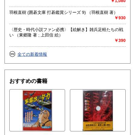
￥1,080
羽根直樹 (囲碁文庫 打碁鑑賞シリーズ 9) （羽根直樹 著）
￥930
〈歴史・時代小説ファン必携〉【絵解き】雑兵足軽たちの戦
い （東郷隆 著 ; 上田信 絵）
￥390
全ての新着情報
おすすめの書籍