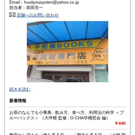
Email：husityousyoten@yahoo.co.jp
担当者：前田浩一
鳥取県
島根県
300円
300円
店舗へのお問い合わせ
岡山県
広島県
300円
300円
山口県
徳島県
300円
300円
香川県
愛媛県
300円
300円
高知県
福岡県
300円
300円
佐賀県
長崎県
300円
300円
不死鳥BOOKSでは、書籍だけでなくCD、DVD、レコード、
熊本県
大分県
300円
300円
続きを読む
ゲーム、おもちゃ、骨董品まであらゆるものの買い取りがで
きます。店主が、日本全国買取にお伺いいたします。お気軽
宮崎県
鹿児島県
新着情報
300円
300円
にお問い合わせください。出張費は、無料です。
お茶のなんでも小事典 : 飲み方、食べ方、利用法の科学 ＜ブ
沖縄県
300円
沿線名：伯備線・桃太郎線(吉備線)
ルーバックス＞ （大坪檀 監修 ; O-CHA学構想会 編）
最寄駅：総社駅
￥440
営業時間：9時から17時
定休日：年中無休
教室から消えた「物を見る目」、「歴史を見る目」 （小柳 陽