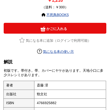
￥1,210
（送料：￥300）
不死鳥BOOKS
かごに入れる
気になる本に追加（ログインで利用可能）
気になる本の使い方
解説
初版です。帯付き。帯、カバーにヤケがあります。天地小口に多
少スレシミがあります。
著者
斎藤 澪
出版社
勁文社
ISBN
4766925882