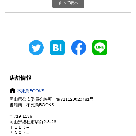
栃木県
群馬県
300円
300円
すべて表示
埼玉県
千葉県
300円
300円
東京都
神奈川県
300円
300円
新潟県
富山県
300円
300円
石川県
福井県
300円
300円
山梨県
長野県
300円
300円
店舗情報
岐阜県
静岡県
300円
300円
不死鳥BOOKS
愛知県
三重県
300円
300円
岡山県公安委員会許可 第721120020481号
書籍商 不死鳥BOOKS
滋賀県
京都府
300円
300円
〒719-1136
大阪府
兵庫県
300円
300円
岡山県総社市駅前2-8-26
ＴＥＬ：--
奈良県
和歌山県
ＦＡＸ：--
300円
300円