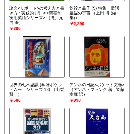
論文<リポート>の考え方と書
鉄幹と晶子 (5) 特集 童話・
き方 : 実践的手引き<南雲堂
童謡の宇宙
（上田 博 (編
実用英語シリーズ>
（滝川元
集)）
男 著）
￥2,290
￥390
世界の七不思議 (学研ポケッ
アンネの日記<ポケット文春>
トムー・シリーズ 13)
（山梨
（アンネ・フランク 著 ; 皆藤
賢一）
幸蔵 訳）
￥560
￥990