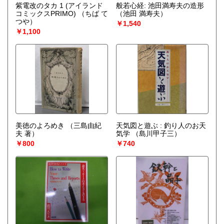
紫電改のタカ 1 (アイランド
般若心経: 池田満寿夫の造形
コミックスPRIMO)
（ちば て
（池田 満寿夫）
つや）
￥1,540
￥1,100
美徳のよろめき
（三島由紀
天気図と遊ぶ : 釣り人のお天
夫 著）
気学
（島川甲子三）
￥800
￥740