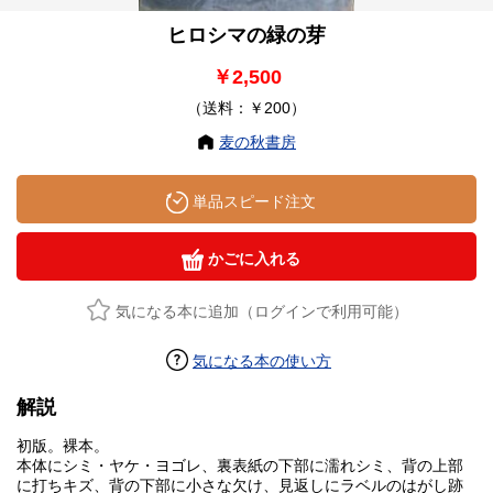
ヒロシマの緑の芽
￥2,500
（送料：￥200）
麦の秋書房
単品スピード注文
かごに入れる
気になる本に追加（ログインで利用可能）
気になる本の使い方
解説
初版。裸本。
本体にシミ・ヤケ・ヨゴレ、裏表紙の下部に濡れシミ、背の上部
に打ちキズ、背の下部に小さな欠け、見返しにラベルのはがし跡