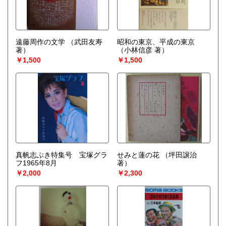
遠藤周作の文学
（武田友寿
昭和の東京、平成の東京
著）
（小林信彦 著）
￥1,500
￥1,500
真帆志ぶき特集号 宝塚グラ
せみと蓮の花
（坪田譲治
フ1965年8月
著）
￥2,000
￥2,300