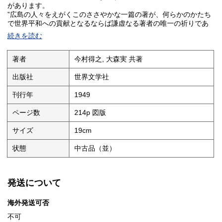
があります。
”広島の人々をえがくこのささやかな一篇の著が、何らかのかたち
で世界平和への貢献となるならば謙虚なる著者の唯一の祈りであ
る”。
続きを読む
鈴木文史朗の序文。
装丁：高木四郎
著者
今村得之, 大森実 共著
出版社
世界文学社
刊行年
1949
ページ数
214p 図版
サイズ
19cm
状態
中古品（並）
発送について
海外発送可否
不可