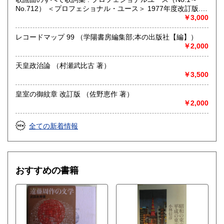
No.712） ＜プロフェショナル・ユース＞ 1977年度改訂版.
（浅野純 編）
￥3,000
レコードマップ 99 （学陽書房編集部;本の出版社【編】）
￥2,000
天皇政治論 （村瀬武比古 著）
￥3,500
皇室の御紋章 改訂版 （佐野恵作 著）
￥2,000
全ての新着情報
おすすめの書籍