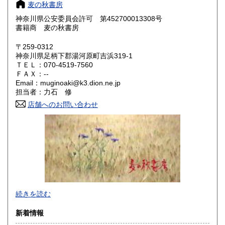
奈良県
和歌山県
200円
200円
麦の秋書房
神奈川県公安委員会許可 第452700013308号
鳥取県
島根県
200円
200円
書籍商 麦の秋書房
岡山県
広島県
200円
200円
〒259-0312
神奈川県足柄下郡湯河原町吉浜319-1
ＴＥＬ：070-4519-7560
山口県
徳島県
200円
200円
ＦＡＸ：--
Email：muginoaki@k3.dion.ne.jp
香川県
愛媛県
200円
200円
担当者：力石 修
店舗へのお問い合わせ
高知県
福岡県
200円
200円
佐賀県
長崎県
200円
200円
熊本県
大分県
200円
200円
宮崎県
鹿児島県
200円
200円
商品をできるだけ早くお手元にお届けすることと、梱包を丁
続きを読む
沖縄県
200円
寧に、を心がけております。
新着情報
沿線名：東海道線