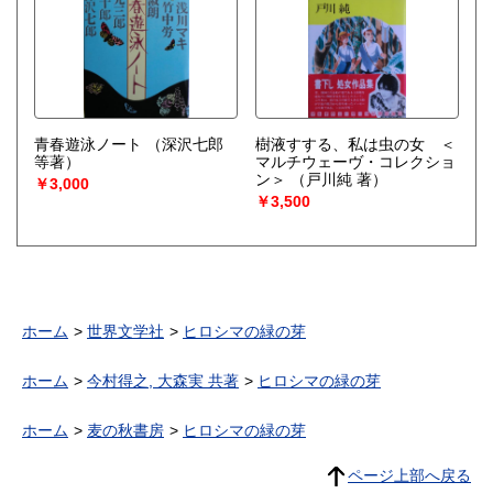
青春遊泳ノート
（深沢七郎
樹液すする、私は虫の女 ＜
等著）
マルチウェーヴ・コレクショ
ン＞
（戸川純 著）
￥3,000
￥3,500
ホーム
世界文学社
ヒロシマの緑の芽
ホーム
今村得之, 大森実 共著
ヒロシマの緑の芽
ホーム
麦の秋書房
ヒロシマの緑の芽
ページ上部へ戻る