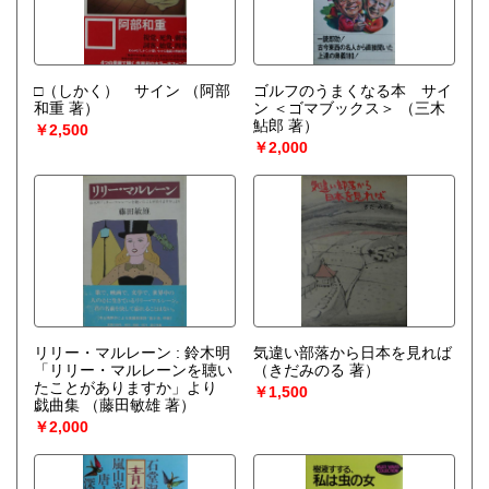
□（しかく） サイン
（阿部
ゴルフのうまくなる本 サイ
和重 著）
ン ＜ゴマブックス＞
（三木
鮎郎 著）
￥2,500
￥2,000
リリー・マルレーン : 鈴木明
気違い部落から日本を見れば
「リリー・マルレーンを聴い
（きだみのる 著）
たことがありますか」より
￥1,500
戯曲集
（藤田敏雄 著）
￥2,000