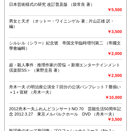
最寄駅：真鶴駅
日本芸術様式の研究 改訂普及版 （鼓常良 著）
営業時間：店舗はありません。
￥5,500
定休日：-
男女と天才 （オットー・ワイニンゲル 著 ; 片山正雄 訳・
書籍の買取について
編）
￥3,500
当面行っておりません。
シルレル（シラー）紀念號 帝国文学臨時増刊第二 （帝國文
取り扱い分野
學會編輯）
歴史、社会科学、近代文献、サブカルチャー、古書一般（そ
￥2,000
の他）
映画・芸能、日本文学、ミステリー、時代小説
超・殺人事件 : 推理作家の苦悩 ＜新潮エンターテインメント
倶楽部SS＞ （東野圭吾 著）
￥2,500
舟木一夫 の明治座公演全７回分の公演パンフレット７冊揃い
＋1＋宣材 （舟木一夫）
￥10,000
2012舟木一夫ふれんどコンサートNO.70 芸能生活50周年記
念 2012.3.27 東京メルパルクホール DVD （舟木一夫）
￥3,500
歌謡曲のすべて歌詞集 : プロフェショナルユース（No.1～