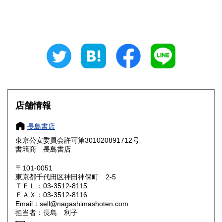
石川県
福井県
360円
360円
山梨県
長野県
360円
360円
岐阜県
静岡県
360円
360円
愛知県
三重県
360円
360円
滋賀県
京都府
360円
360円
店舗情報
大阪府
兵庫県
360円
360円
長島書店
奈良県
和歌山県
東京公安委員会許可第301020891712号
360円
360円
書籍商 長島書店
鳥取県
島根県
360円
360円
〒101-0051
東京都千代田区神田神保町 2-5
岡山県
広島県
360円
360円
ＴＥＬ：03-3512-8115
ＦＡＸ：03-3512-8116
Email：sell@nagashimashoten.com
山口県
徳島県
360円
360円
担当者：長島 利子