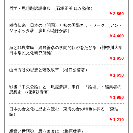
書籍の買取について
哲学・思想翻訳語事典 （石塚正英 ほか監修）
江戸時代〜明治時代の古典籍・和本・全集・哲学書・歴史
￥2,860
書・思想書・仏教書・宗教書等専門書から書道・美術・映
画・音楽・江戸東京・古い漫画・昔の漫画・近年の文庫ま
種痘伝来 日本の〈開国〉と知の国際ネットワーク （アン・
で、幅広い分野で、専門スタッフが直接お伺いし査定・買い
ジャネッタ著 廣川和花ほか訳）
取り致します。古書の出張買取致します。
￥4,400
取り扱い分野
海と非農業民 網野善彦の学問的軌跡をたどる （神奈川大学
日本常民文化研究所編）
総記、哲学宗教、歴史、社会科学、自然科学、美術工芸、国
￥1,650
語国文、外国文学、古典籍、近代文献、趣味、サブカルチャ
ー、古書一般（その他）
山田方谷の思想と藩政改革 （樋口公啓著）
古書全般
￥1,650
戦後『中央公論』と「風流夢譚」事件 「論壇」・編集者の
思想史 （根津朝彦著）
￥1,980
日本の食文化に歴史を読む 東海の食の特色を探る （森浩一
編）
￥1,210
親鸞と世阿弥 思うままに （梅原猛著）