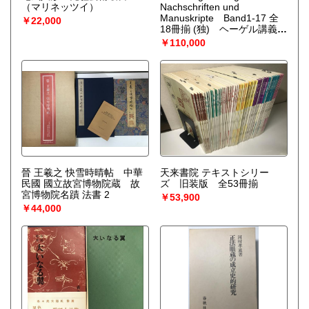
（マリネッツイ）
Nachschriften und
Manuskripte Band1-17 全
￥22,000
18冊揃 (独) ヘーゲル講義
（Georg Wilhelm Friedrich
￥110,000
Hegel）
晉 王羲之 快雪時晴帖 中華
天来書院 テキストシリー
民國 國立故宮博物院蔵 故
ズ 旧装版 全53冊揃
宮博物院名蹟 法書 2
￥53,900
￥44,000