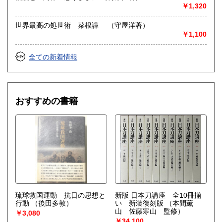
￥1,320
世界最高の処世術 菜根譚 （守屋洋著）
￥1,100
全ての新着情報
おすすめの書籍
琉球救国運動 抗日の思想と
新版 日本刀講座 全10冊揃
行動
（後田多敦）
い 新装復刻版
（本間薫
山 佐藤寒山 監修）
￥3,080
￥34,100