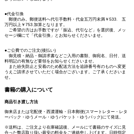
●代金引換
郵便のみ。郵便送料へ代引手数料・代金五万円未満￥533. 五
万円以上￥753.加算となります。
ご希望の方はお手数ですが「振込、代引など」を選択後、メッ
セージ欄にて「代金引換」とお知らせくださいませ。
●ご公費でのご注文(後払い)
御見積・納品・御請求書などご入用の書類、御宛名、日付、送
料明記の有無など要領をお知らせくださいませ。
また紛失防止と安着のため配送方法を追跡番号有のものへ変更
うえご請求させていただく場合がございます。ご了承くださいま
せ。
書籍の購入について
商品引き渡し方法
御来店または宅配便・西濃運輸・日本郵便(スマートレター・レタ
ーパック・ゆうメール・ゆうパケット・ゆうパック)にて発送。
※送料は、ご注文より在庫確認後、メールにて書籍のサイズに見
合った弊店取り扱い最安の料金をご連絡申し上げます。日時指定