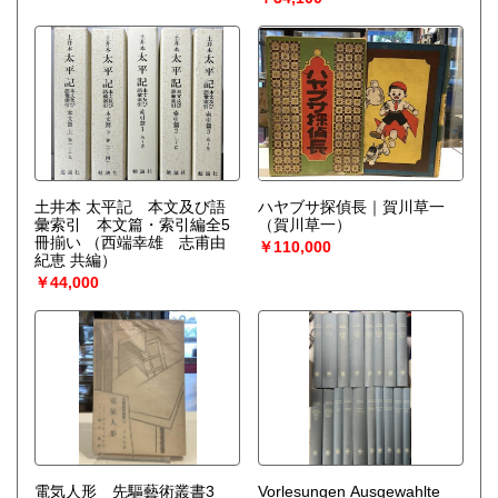
土井本 太平記 本文及び語
ハヤブサ探偵長｜賀川草一
彙索引 本文篇・索引編全5
（賀川草一）
冊揃い
（西端幸雄 志甫由
￥110,000
紀恵 共編）
￥44,000
電気人形 先驅藝術叢書3
Vorlesungen Ausgewahlte