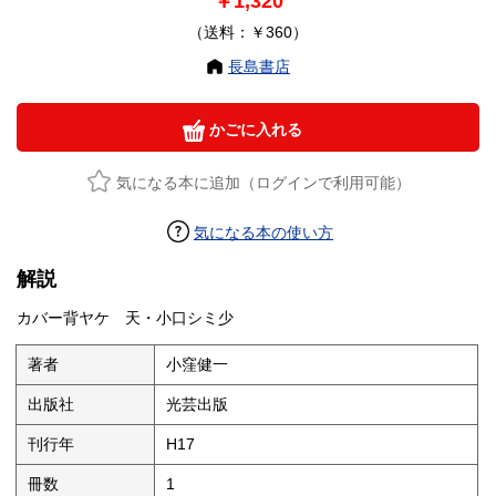
￥1,320
（送料：￥360）
長島書店
かごに入れる
気になる本に追加（ログインで利用可能）
気になる本の使い方
解説
カバー背ヤケ 天・小口シミ少
著者
小窪健一
出版社
光芸出版
刊行年
H17
冊数
1