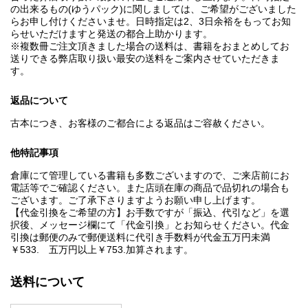
の出来るもの(ゆうパック)に関しましては、ご希望がございました
らお申し付けくださいませ。日時指定は2、3日余裕をもってお知
らせいただけますと発送の都合上助かります。
※複数冊ご注文頂きました場合の送料は、書籍をおまとめしてお
送りできる弊店取り扱い最安の送料をご案内させていただきま
す。
返品について
古本につき、お客様のご都合による返品はご容赦ください。
他特記事項
倉庫にて管理している書籍も多数ございますので、ご来店前にお
電話等でご確認ください。また店頭在庫の商品で品切れの場合も
ございます。ご了承下さりますようお願い申し上げます。
【代金引換をご希望の方】お手数ですが「振込、代引など」を選
択後、メッセージ欄にて「代金引換」とお知らせください。代金
引換は郵便のみで郵便送料に代引き手数料が代金五万円未満
￥533. 五万円以上￥753.加算されます。
送料について