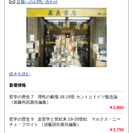
香川県
店舗へのお問い合わせ
愛媛県
360円
360円
高知県
福岡県
360円
360円
佐賀県
長崎県
360円
360円
熊本県
大分県
360円
360円
宮崎県
鹿児島県
360円
360円
沖縄県
360円
＜神保町店＞は、神田で営業してお陰様で百十余年（創業明
続きを読む
治３５年）書籍雑誌の販売、買入れ、出張での買取を致して
おります。
新着情報
＜駿河台下店＞は、現在買取専門店としてインターネット
哲学の歴史 7 理性の劇場 18-19世 カントとドイツ観念論
等の通信販売、宅配買取の店として営業致しております
（加藤尚武責任編集）
￥2,860
沿線名：JR 地下鉄
最寄駅：水道橋駅 神保町駅 九段下駅
営業時間：10時30分〜18時
哲学の歴史 9 反哲学と世紀末 19-20世紀 マルクス・ニー
定休日：水曜、日曜、祝日
チェ・フロイト （須藤訓任責任編集）
￥2,750