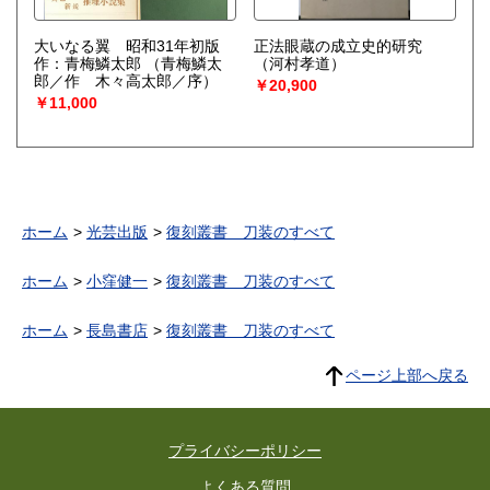
大いなる翼 昭和31年初版
正法眼蔵の成立史的研究
作：青梅鱗太郎
（青梅鱗太
（河村孝道）
郎／作 木々高太郎／序）
￥20,900
￥11,000
ホーム
光芸出版
復刻叢書 刀装のすべて
ホーム
小窪健一
復刻叢書 刀装のすべて
ホーム
長島書店
復刻叢書 刀装のすべて
ページ上部へ戻る
プライバシーポリシー
よくある質問