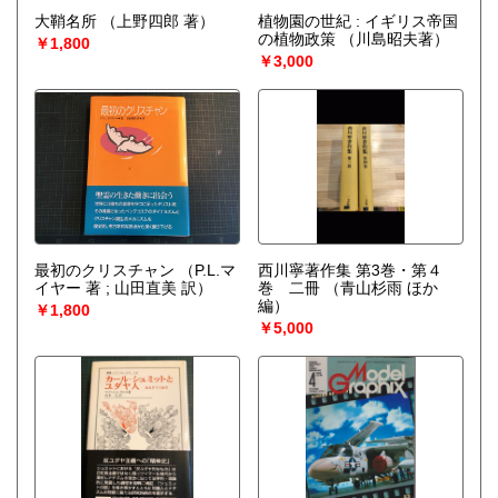
大鞘名所
（上野四郎 著）
植物園の世紀 : イギリス帝国
の植物政策
（川島昭夫著）
￥1,800
￥3,000
最初のクリスチャン
（P.L.マ
西川寧著作集 第3巻・第４
イヤー 著 ; 山田直美 訳）
巻 二冊
（青山杉雨 ほか
編）
￥1,800
￥5,000