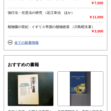
￥7,000
営業時間：13:00 - 19:00
定休日：水曜日
強行法・任意法の研究 （近江幸治 ほか）
￥11,000
書籍の買取について
●熊本県内でしたら無料出張買取いたします。
植物園の世紀 : イギリス帝国の植物政策 （川島昭夫著）
九州一円での出張買取もいたします。
￥3,000
お気軽にお問い合わせください。
全ての新着情報
●店頭買取の場合、1点からでもお持込下さい。事前のお電話
は不要です。
辞書、教科書、一部の漫画など買取できない物もございま
す。
美術品・フィギュア・ゲーム類の買取は致しません。
おすすめの書籍
取り扱い分野
哲学宗教、歴史、社会科学、自然科学、美術工芸、国語国
文、外国文学、趣味、サブカルチャー
郷土誌