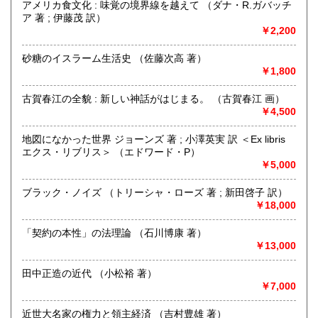
アメリカ食文化 : 味覚の境界線を越えて （ダナ・R.ガバッチ
ア 著 ; 伊藤茂 訳）
￥2,200
砂糖のイスラーム生活史 （佐藤次高 著）
￥1,800
古賀春江の全貌 : 新しい神話がはじまる。 （古賀春江 画）
￥4,500
地図になかった世界 ジョーンズ 著 ; 小澤英実 訳 ＜Ex libris
店頭買取、出張買取いたします。
エクス・リブリス＞ （エドワード・P）
熊本県内でしたら無料で出張買取いたします。
￥5,000
お気軽にお問い合わせください。
令和4年3月1日より熊本市の中心部、坪井から近隣の薬園町
ブラック・ノイズ （トリーシャ・ローズ 著 ; 新田啓子 訳）
に移転し新装開店いたしました。
￥18,000
3号線、浄行寺交差点角の壺東ビルの一階、左から2番目の店
舗です。
「契約の本性」の法理論 （石川博康 著）
浄行寺バス停から徒歩1分
￥13,000
上通並木坂から徒歩17分
田中正造の近代 （小松裕 著）
ビル全面にお客様用共同駐車場が4台分あります。
￥7,000
沿線名：熊本電気鉄道藤崎線
近世大名家の権力と領主経済 （吉村豊雄 著）
最寄駅：藤崎宮前駅