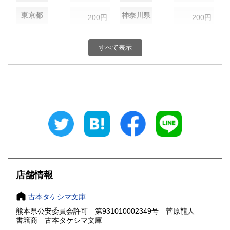
東京都
神奈川県
200円
200円
新潟県
富山県
200円
200円
すべて表示
石川県
福井県
200円
200円
山梨県
長野県
200円
200円
岐阜県
静岡県
200円
200円
愛知県
三重県
200円
200円
滋賀県
京都府
200円
200円
大阪府
兵庫県
200円
200円
店舗情報
奈良県
和歌山県
200円
200円
古本タケシマ文庫
熊本県公安委員会許可 第931010002349号 菅原龍人
鳥取県
島根県
200円
200円
書籍商 古本タケシマ文庫