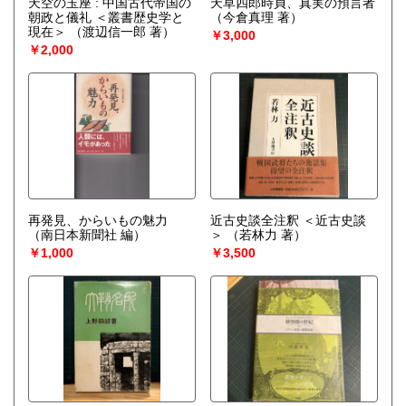
天空の玉座 : 中国古代帝国の
天草四郎時貞、真実の預言者
朝政と儀礼 ＜叢書歴史学と
（今倉真理 著）
現在＞
（渡辺信一郎 著）
￥3,000
￥2,000
再発見、からいもの魅力
近古史談全注釈 ＜近古史談
（南日本新聞社 編）
＞
（若林力 著）
￥1,000
￥3,500