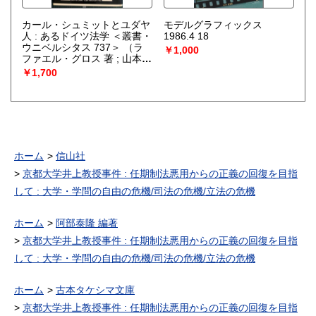
カール・シュミットとユダヤ
モデルグラフィックス
人 : あるドイツ法学 ＜叢書・
1986.4 18
ウニベルシタス 737＞
（ラ
￥1,000
ファエル・グロス 著 ; 山本尤
訳）
￥1,700
ホーム
信山社
京都大学井上教授事件 : 任期制法悪用からの正義の回復を目指
して : 大学・学問の自由の危機/司法の危機/立法の危機
ホーム
阿部泰隆 編著
京都大学井上教授事件 : 任期制法悪用からの正義の回復を目指
して : 大学・学問の自由の危機/司法の危機/立法の危機
ホーム
古本タケシマ文庫
京都大学井上教授事件 : 任期制法悪用からの正義の回復を目指