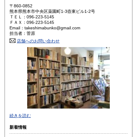
岡山県
広島県
200円
200円
〒860-0852
熊本県熊本市中央区薬園町1-3壺東ビル1-2号
ＴＥＬ：096-223-5145
山口県
徳島県
200円
200円
ＦＡＸ：096-223-5145
Email：takeshimabunko@gmail.com
香川県
愛媛県
200円
200円
担当者：菅原
店舗へのお問い合わせ
高知県
福岡県
200円
200円
佐賀県
長崎県
200円
200円
熊本県
大分県
200円
200円
宮崎県
鹿児島県
200円
200円
沖縄県
200円
続きを読む
新着情報