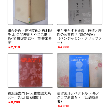
組合分裂・差別支配と権利闘
モヤモヤする正義 感情と理
争 :組合間差別と不当労働行
性の公共哲学 (犀の教室)
為<労旬双書 20>
（籾井常喜
（ベンジャミン・クリッツァ
著）
ー）
￥2,910
￥4,000
福沢諭吉門下<人物書誌大系
演習図形とベクトル ＜モノ
30>
（丸山 信 (編集)）
グラフ新書 5＞
（江袋辰男
著）
￥8,200
￥4,010