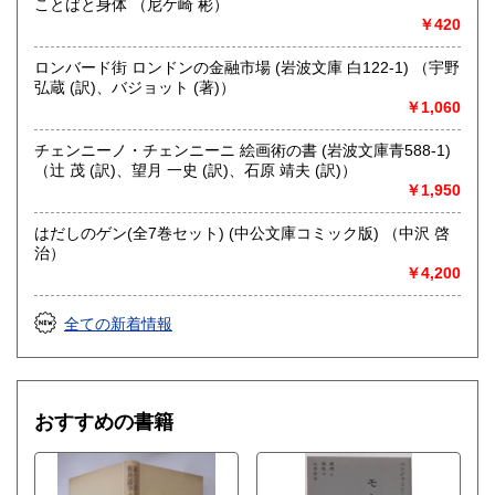
ことばと身体 （尼ケ崎 彬）
￥420
ロンバード街 ロンドンの金融市場 (岩波文庫 白122-1) （宇野
弘蔵 (訳)、バジョット (著)）
￥1,060
チェンニーノ・チェンニーニ 絵画術の書 (岩波文庫青588-1)
（辻 茂 (訳)、望月 一史 (訳)、石原 靖夫 (訳)）
￥1,950
はだしのゲン(全7巻セット) (中公文庫コミック版) （中沢 啓
治）
￥4,200
全ての新着情報
おすすめの書籍