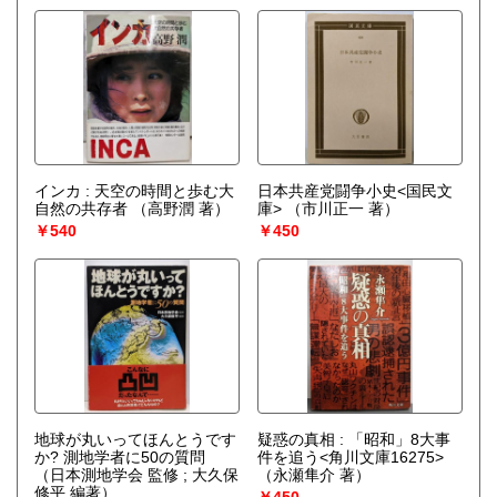
インカ : 天空の時間と歩む大
日本共産党闘争小史<国民文
自然の共存者
（高野潤 著）
庫>
（市川正一 著）
￥540
￥450
地球が丸いってほんとうです
疑惑の真相 : 「昭和」8大事
か? 測地学者に50の質問
件を追う<角川文庫16275>
（日本測地学会 監修 ; 大久保
（永瀬隼介 著）
修平 編著）
￥450