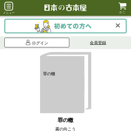
かご
メニュー
会員登録
ログイン
罪の轍
罪の轍
霧の向こう