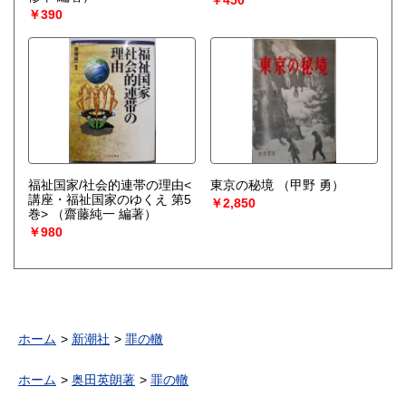
￥390
福祉国家/社会的連帯の理由<
東京の秘境
（甲野 勇）
講座・福祉国家のゆくえ 第5
￥2,850
巻>
（齋藤純一 編著）
￥980
ホーム
新潮社
罪の轍
ホーム
奥田英朗著
罪の轍