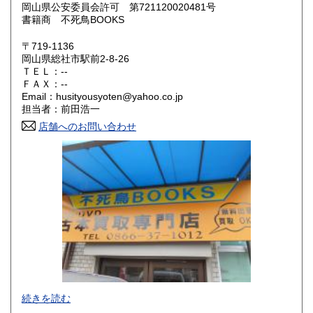
大阪府
兵庫県
600円
600円
岡山県公安委員会許可 第721120020481号
書籍商 不死鳥BOOKS
奈良県
和歌山県
600円
600円
〒719-1136
岡山県総社市駅前2-8-26
鳥取県
島根県
600円
600円
ＴＥＬ：--
ＦＡＸ：--
岡山県
広島県
600円
600円
Email：husityousyoten@yahoo.co.jp
担当者：前田浩一
山口県
徳島県
600円
600円
店舗へのお問い合わせ
香川県
愛媛県
600円
600円
高知県
福岡県
600円
600円
佐賀県
長崎県
600円
600円
熊本県
大分県
600円
600円
宮崎県
鹿児島県
600円
600円
不死鳥BOOKSでは、書籍だけでなくCD、DVD、レコード、
続きを読む
沖縄県
ゲーム、おもちゃ、骨董品まであらゆるものの買い取りがで
600円