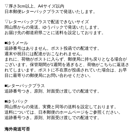
▽厚さ3cm以上、A4サイズ以内
日本郵便レターパックプラスで発送いたします。
▽レターパックプラスで配送できないサイズ
岡山県からの発送。ゆうパックで発送いたします。
お届け先の都道府県ごとに送料を設定しております。
■ゆうメール
追跡番号はありません。ポスト投函での配達です。
週末や祝日には配達がおこなわれません。
まれに、荷物がポストに入らず、郵便局に持ち戻りとなる場合が
ございます。保管期間が1週間を過ぎると、荷物がこちらに返送さ
れてしまいます。ポストに不在票が投函されていた場合は、お早
目に最寄りの郵便局にお問い合わせください。
■レターパックプラス
追跡番号つき。原則、対面受け渡しでの配達です。
■ゆうパック
岡山県からの発送。実費と同等の送料を設定しております。
送料については、日本郵便のホームページをご参照ください。
追跡番号つき。原則、対面受け渡しでの配達です。
海外発送可否