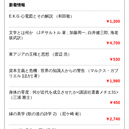
きます。店主が、日本全国買取にお伺いいたします。お気軽
新着情報
にお問い合わせください。出張費は、無料です。
E.K.G 心電図とその解説 （和田敬）
沿線名：伯備線・桃太郎線(吉備線)
￥1,300
最寄駅：総社駅
営業時間：9時から17時
文学とは何か （J.P.サルトル 著 ; 加藤周一, 白井健三郎, 海老
定休日：年中無休
坂武訳）
￥4,700
書籍の買取について
不死鳥BOOKSでは、書籍だけでなくCD、DVD、レコード、
東アジアの王権と思想 （渡辺 浩）
ゲーム、おもちゃ、骨董品まであらゆるものの買い取りがで
￥530
きます。店主が、日本全国買取にお伺いいたします。お気軽
にお問い合わせください。出張費は、無料です。
資本主義と危機 : 世界の知識人からの警告 （マルクス・ガブ
リエル [ほか] 著）
￥1,980
取り扱い分野
哲学宗教、歴史、社会科学、自然科学、美術工芸、趣味、外
身体の零度 : 何が近代を成立させたか<講談社選書メチエ31>
国書、サブカルチャー、古書一般（その他）
（三浦 雅士）
オールジャンル
￥450
縁の美学 (歌の道の詩学 2) （尼ケ崎 彬）
￥2,740