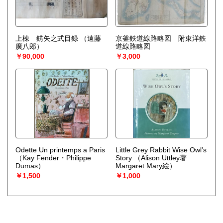
上棟 錺矢之式目録
（遠藤
京釜鉄道線路略図 附東洋鉄
廣八郎）
道線路略図
￥90,000
￥3,000
Odette Un printemps a Paris
Little Grey Rabbit Wise Owl’s
（Kay Fender・Philippe
Story
（Alison Uttley著
Dumas）
Margaret Mary絵）
￥1,500
￥1,000