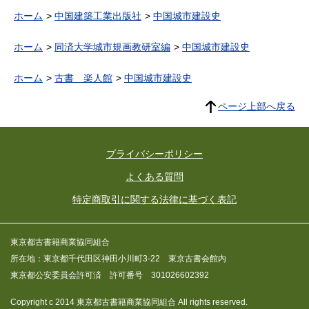
ホーム
中国建築工業出版社
中国城市建設史
ホーム
同済大学城市規画教研室編
中国城市建設史
ホーム
古書 楽人館
中国城市建設史
ページ上部へ戻る
プライバシーポリシー
よくある質問
特定商取引に関する法律に基づく表記
東京都古書籍商業協同組合
所在地：東京都千代田区神田小川町3-22 東京古書会館内
東京都公安委員会許可済 許可番号 301026602392
Copyright c 2014 東京都古書籍商業協同組合 All rights reserved.