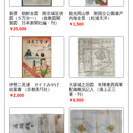
新撰 朝鮮全図 附京城近傍
観光岡山県 附国立公園瀬戸
図（５万分一）
（政教図閣
内海全景
（松浦天洋）
製図 日本新聞社編・刊）
￥1,500
￥25,000
伊勢二見浦 ガイドみやげ
大坂城之旧図 冬陣東西両軍
絵葉書
（京都美巧社）
配備概況記入
（浦上正三
著・刊）
￥2,000
￥6,000