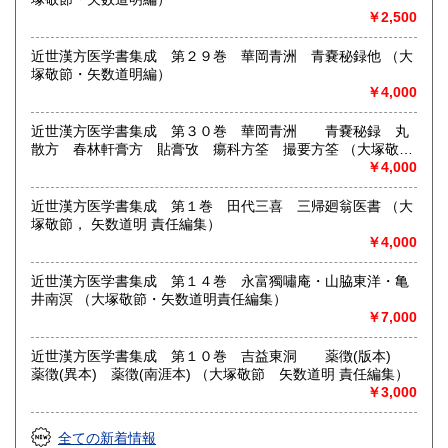
￥2,500
近世漢方医学書集成 第２９巻 華岡青洲 青嚢秘録他 （大
塚敬節・矢数道明編）
￥4,000
近世漢方医学書集成 第３０巻 華岡青洲 青嚢秘録 丸
散方 春林軒膏方 貼膏攷 瘍科方筌 撮要方筌 （大塚敬
節 矢数道明 責任編集）
￥4,000
近世漢方医学書集成 第１巻 田代三喜 三帰廻翁医書 （大
塚敬節， 矢数道明 責任編集）
￥4,000
近世漢方医学書集成 第１４巻 永富獨嘯庵・山脇東洋・亀
井南溟 （大塚敬節・矢数道明責任編集）
￥7,000
近世漢方医学書集成 第１０巻 吉益東洞 薬徴(版本)
薬徴(異本) 薬徴(南涯本) （大塚敬節 矢数道明 責任編集）
￥3,000
全ての新着情報