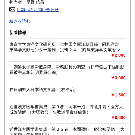
600円
600円
担当者：星野 信昌
店舗へのお問い合わせ
高知県
福岡県
600円
600円
朝鮮・中国の戦前資料を中心に学術書から一般書まで多数
続きを読む
漢方・鍼灸書,易学、囲碁・将棋本、美術書も多数陳列
佐賀県
長崎県
600円
600円
新着情報
沿線名：JR/近鉄/地下鉄
熊本県
大分県
600円
600円
最寄駅：鶴橋駅(南へ3分) JRガード下
東京大学東洋文化研究所 仁井田文庫漢籍目録 附和洋書
営業時間：PM1〜PM7 【年末年始休業期間】 2025年12
東洋学文献センター叢刊 別輯２４ （附属東洋学文献センタ
宮崎県
鹿児島県
月30日(火)～ 2026年1月4日(日) 【営業再開日】 2026年1月5
600円
600円
ー編・刊）
￥2,000
日(月)より、通常営業いたします。 休業期間中も、「日本の
古本屋」他メールでのご注文は受け付けております。
沖縄県
1,500円
「朝鮮女子勤労挺身隊」労務動員の調査 （日帝強占下強制動
定休日：定休日 毎週水曜日休みます。
員被害真相糾明委員会編）
￥3,000
書籍の買取について
買取大歓迎
在日朝鮮人日本語文学論 （林浩治）
￥1,500
取り扱い分野
近世漢方医学書集成 第９巻 岡本一抱 方意弁義・医方大
哲学宗教、歴史、社会科学、美術工芸、古典籍、近代文献、
成論諺解 （大塚敬節・矢数道明責任編集）
趣味、サブカルチャー、古書一般（その他）
￥6,000
近世漢方医学書集成 第２３巻 本間棗軒 療治知要他 （大
塚敬節・矢数道明編）