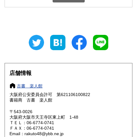
石川県
福井県
600円
600円
山梨県
長野県
600円
600円
岐阜県
静岡県
600円
600円
愛知県
三重県
600円
600円
滋賀県
京都府
600円
600円
大阪府
兵庫県
185円
600円
店舗情報
奈良県
和歌山県
600円
600円
古書 楽人館
大阪府公安委員会許可 第621106100822
鳥取県
島根県
600円
600円
書籍商 古書 楽人館
岡山県
広島県
600円
600円
〒543-0026
大阪府大阪市天王寺区東上町 1-48
ＴＥＬ：06-6774-0741
山口県
徳島県
600円
600円
ＦＡＸ：06-6774-0741
Email：rakuto48@ybb.ne.jp
香川県
愛媛県