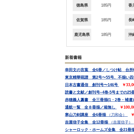
徳島県
185円
香
佐賀県
185円
長
鹿児島県
185円
沖
新着書籍
幸田文の言葉 全6冊／しつけ帖 台
東京精華硯譜 第2号〜55号、不揃い
日本古書通信 創刊号〜146号
￥33,
読書と文献／創刊号−4巻-5号までの25
赤穂義人纂書 全三冊揃(1・2巻・補遺
通航一覧 全８冊揃／箱無し
￥100,
寒山刀剣講座 全6冊揃
（刀和会）
￥
吉屋信子全集 全12冊揃
（吉屋信子）
シャーロック・ホームズ全集 全21冊