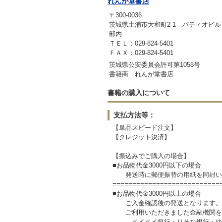
れんが堂書店
〒300-0036
茨城県土浦市大和町2-1 パティオビ
部内
ＴＥＬ：029-824-5401
ＦＡＸ：029-824-5401
茨城県公安委員会許可第1058号
書籍商 れんが堂書店
書籍の購入について
支払方法等：
【単品スピード注文】
【クレジット決済】
【振込みでご購入の場合】
■お品物代金3000円以下の場合
発送時に郵便振替の用紙を同封いた
===========================
■お品物代金3000円以上の場合
ご入金確認後の発送となります。ご
ご利用いただきました金融機関をお
ペイペイ銀行・りそな銀行・ゆうち