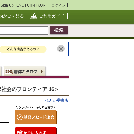
Sign Up [
ENG
|
CHN
|
KOR
]
ログイン
物かごを見る
ご利用ガイド
社会のフロンティア 16＞
れんが堂書店