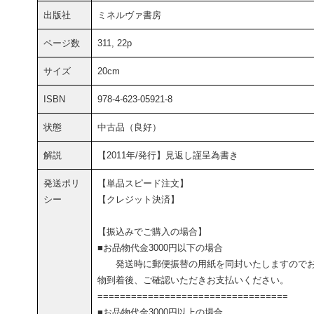
出版社
ミネルヴァ書房
ページ数
311, 22p
サイズ
20cm
ISBN
978-4-623-05921-8
状態
中古品（良好）
解説
【2011年/発行】見返し謹呈為書き
発送ポリ
【単品スピード注文】
シー
【クレジット決済】
【振込みでご購入の場合】
■お品物代金3000円以下の場合
発送時に郵便振替の用紙を同封いたしますので
物到着後、ご確認いただきお支払いください。
==================================
■お品物代金3000円以上の場合