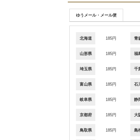
ゆうメール・メール便
北海道
185円
青
山形県
185円
福
埼玉県
185円
千
富山県
185円
石
岐阜県
185円
静
京都府
185円
大
鳥取県
185円
島