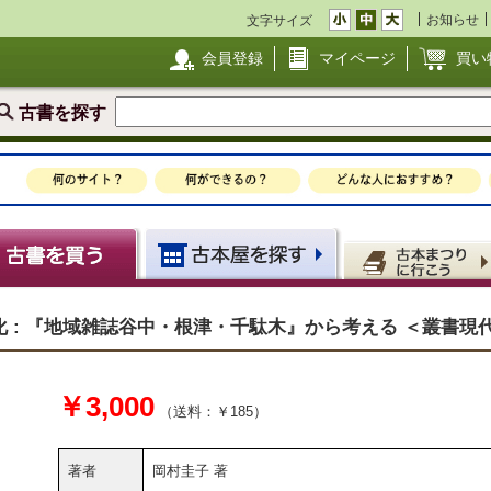
お知らせ
文字サイズ
会員登録
マイページ
買い
古書を探す
 : 『地域雑誌谷中・根津・千駄木』から考える ＜叢書現代
￥3,000
（送料：￥185）
著者
岡村圭子 著