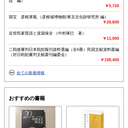
院 編）
￥5,720
国宝 彦根屏風 （彦根城博物館/東京文化財研究所 編）
￥28,600
近世民家普請と資源保全 （中村琢巳 著）
￥11,000
二戦後審判日本戦犯報刊資料選編（全6冊）民国文献資料叢編
（対日戦犯審判文献叢刊編委会）
￥158,400
全ての新着情報
おすすめの書籍