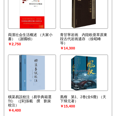
両漢社会生活概述 （大家小
青甘寧岩画 内陸欧亜草原東
書）
（謝國楨）
段古代岩画遺存
（徐昭峰
等）
￥2,750
￥14,300
橫渠易説校注（易学典籍選
凰権 第1、2巻(全6冊)
（天
刊）
（[宋]張載 撰 劉泉
下帰元著）
校注）
￥15,400
￥4,400