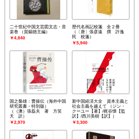
二十世紀中国文芸図文志・音
歴代名画記校箋 全２冊
楽巻
（賀錫徳主編）
（〔唐〕張彦遠 撰 許逸
民 校箋）
￥4,840
￥5,940
国之梟雄：曹操伝（海外中国
新中国経済大全 資本主義と
研究叢書・特別版）
社会主義を越えて
（ジン・
（（澳）張磊夫 著 方笑
クーユー【著】/梶谷懐【監
天 訳）
訳】/西川美樹【訳】）
￥2,970
￥3,300