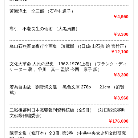
古書に関しましてはネット販売が中心のため大半の本は倉庫
山口県
徳島県
に保管しております。
1,430円
1,430円
苦海浄土 全三部 （石牟礼道子）
店舗に来られても現物ない事もございます。
￥4,950
ネットやFAXでのご注文をお願いいたします。
香川県
愛媛県
1,430円
1,430円
導引 不老長生の仙術 （大黒貞勝）
沿線名：福岡市営地下鉄箱崎線
高知県
福岡県
1,430円
1,210円
￥3,300
最寄駅：呉服町駅下車、3番出口より徒歩5分
営業時間：月〜金 10:00〜17:00
定休日：日曜・祝日・土曜日休業。年末年始、夏季休暇は別
佐賀県
長崎県
鳥山石燕百鬼夜行全画集 珍藏版 （(日)鳥山石燕 絵 宮竹正）
1,210円
1,210円
途お知らせします。
￥12,100
熊本県
大分県
1,210円
1,210円
書籍の買取について
文化大革命 人民の歴史 1962-1976(上巻) （フランク・ディ
ケーター 著 、谷川 真一 監訳 今西 康子 訳）
宮崎県
鹿児島県
-
1,210円
1,210円
￥3,300
沖縄県
取り扱い分野
若為自由故 劉賢斌文選 黑色文庫 276p 21cm （劉賢
1,650円
斌）
-
￥3,960
二戦後審判日本戦犯報刊資料続編（全5冊） （対日戦犯審判
文献叢刊編委会）
￥176,000
陳雲文集（修訂本）全3冊. 第3巻 （中共中央党史和文献研究