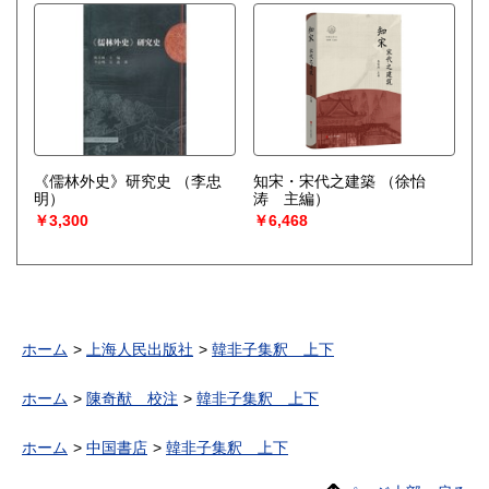
《儒林外史》研究史
（李忠
知宋・宋代之建築
（徐怡
明）
涛 主編）
￥3,300
￥6,468
ホーム
上海人民出版社
韓非子集釈 上下
ホーム
陳奇猷 校注
韓非子集釈 上下
ホーム
中国書店
韓非子集釈 上下