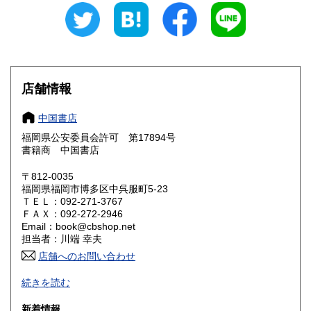
新潟県
富山県
1,870円
1,650円
石川県
福井県
1,650円
1,650円
山梨県
長野県
店舗情報
1,870円
1,870円
岐阜県
静岡県
中国書店
1,650円
1,650円
福岡県公安委員会許可 第17894号
愛知県
三重県
1,650円
1,650円
書籍商 中国書店
滋賀県
京都府
〒812-0035
1,430円
1,430円
福岡県福岡市博多区中呉服町5-23
ＴＥＬ：092-271-3767
大阪府
兵庫県
1,430円
1,430円
ＦＡＸ：092-272-2946
Email：book@cbshop.net
奈良県
和歌山県
1,430円
1,430円
担当者：川端 幸夫
店舗へのお問い合わせ
鳥取県
島根県
1,430円
1,430円
1969年創業の中国アジア関係の輸入書籍と国内書籍の専門店
続きを読む
です。
岡山県
広島県
1,430円
1,430円
図書出版も手掛けています。
新着情報