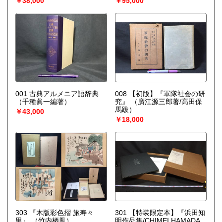
￥38,000
￥95,000
001 古典アルメニア語辞典
008 【初版】『軍隊社会の研
（千種眞一編著）
究』
（廣江源三郎著/高田保
馬跋）
￥43,000
￥18,000
303 『木版彩色摺 旅寿々
301 【特装限定本】『浜田知
里』
（竹内栖鳳）
明作品集/CHIMEI HAMADA