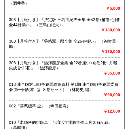
営業時間：10:00～19:00
（酒井香）
定休日：木曜日
￥5,000
書籍の買取について
303【月報付き】『決定版 三島由紀夫全集 全42巻+補巻+別巻
全44冊揃い』 （三島由紀夫）
《出張買取ご希望の方》
￥180,000
・日本全国出張買取可能です。ご希望のお客様はメールにて
303【月報付き】『谷崎潤一郎全集 全26巻揃い』 （谷崎潤一
ご連絡いただくか、042-407-5798までお電話ください。
郎）
￥130,000
《宅配買取ご希望の方》
・本の量、タイトルや著者名、本の状態などを事前にお知ら
303【月報付き】『澁澤龍彦全集 全22巻揃い+別巻2冊+月報
せください。
集成 計25冊』 （澁澤龍彦）
・本の背表紙の写真を事前にメールでお送りいただけると助
￥35,000
かります。
・買取できない本もございます。その際はご了承ください。
013 連合国対日戦争犯罪政策資料 第1期 連合国戦争犯罪委員
会 第一回配本（計８巻セット） （林博史 編）
《店頭買取ご希望の方》
￥90,000
・東京都小金井市の実店舗までお持ちください。
002『善悪標準 全』 （寺田福寿）
・営業時間 10:00～19:00 定休日:木曜日
￥12,000
取り扱い分野
010『老師傅的排版卓：台湾活字排版実作工具図解記録』
（高鵬翔）
哲学宗教、歴史、古典籍、近代文献、趣味、サブカルチャ