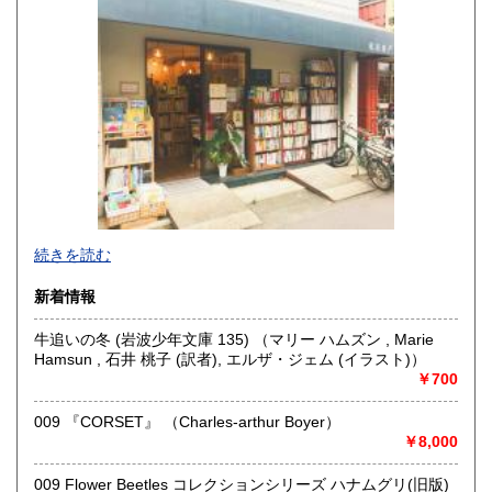
佐賀県
長崎県
1,460円
1,460円
熊本県
大分県
1,460円
1,460円
宮崎県
鹿児島県
1,460円
1,460円
沖縄県
1,460円
東京都小金井市にある店舗で古本、古書の買取や販売をして
続きを読む
おります。
出張買取、店頭買取なども行っておりますので、生前整理・
新着情報
終活・実家整理で古書や古い資料などが出てきたらご相談く
ださい。
牛追いの冬 (岩波少年文庫 135) （マリー ハムズン , Marie
いつでもご対応させていただきます。
Hamsun , 石井 桃子 (訳者), エルザ・ジェム (イラスト)）
￥700
尾花屋 尾花雄馬（代表責任者）
東京都小金井市東町4-20-3
042-407-5798
009 『CORSET』 （Charles-arthur Boyer）
￥8,000
沿線名：中央線
最寄駅：東小金井駅
009 Flower Beetles コレクションシリーズ ハナムグリ(旧版)