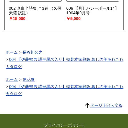
002 李白全詩集 全3巻
（久保
006 【月刊バレーボール14】
天随 訳註）
1964年9月号
￥15,000
￥5,000
ホーム
長谷川公之
004 【佐藤暢男 謹呈署名入り】特装本家蔵版 暮しの美あれこれ
カタログ
ホーム
尾花屋
004 【佐藤暢男 謹呈署名入り】特装本家蔵版 暮しの美あれこれ
カタログ
ページ上部へ戻る
プライバシーポリシー