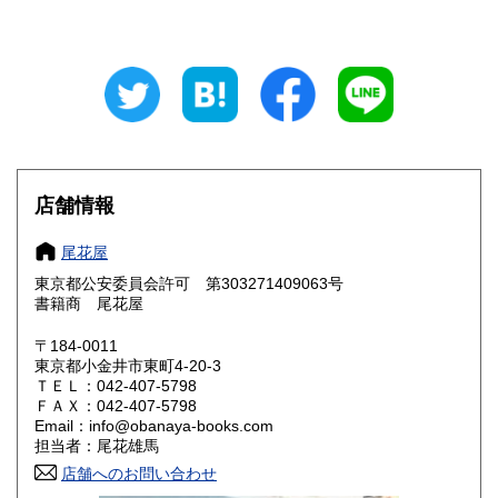
山梨県
長野県
940円
940円
岐阜県
静岡県
940円
940円
愛知県
三重県
940円
940円
滋賀県
京都府
1,060円
1,060円
大阪府
兵庫県
1,060円
1,060円
店舗情報
奈良県
和歌山県
1,060円
1,060円
尾花屋
東京都公安委員会許可 第303271409063号
鳥取県
島根県
1,190円
1,190円
書籍商 尾花屋
岡山県
広島県
1,190円
1,190円
〒184-0011
東京都小金井市東町4-20-3
ＴＥＬ：042-407-5798
山口県
徳島県
1,190円
1,190円
ＦＡＸ：042-407-5798
Email：info@obanaya-books.com
香川県
愛媛県
1,190円
1,190円
担当者：尾花雄馬
店舗へのお問い合わせ
高知県
福岡県
1,190円
1,460円