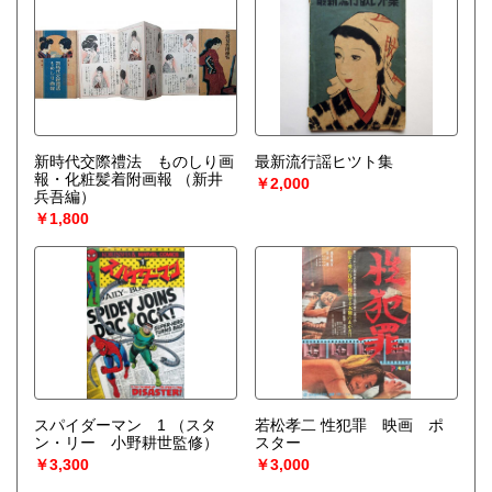
新時代交際禮法 ものしり画
最新流行謡ヒツト集
報・化粧髪着附画報
（新井
￥2,000
兵吾編）
￥1,800
スパイダーマン 1
（スタ
若松孝二 性犯罪 映画 ポ
ン・リー 小野耕世監修）
スター
￥3,300
￥3,000