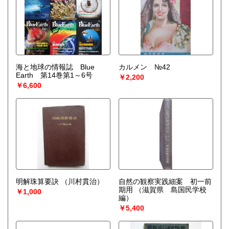
海と地球の情報誌 Blue
カルメン №42
Earth 第14巻第1～6号
￥2,200
￥6,600
明解珠算要訣
（川村貫治）
自然の観察実践細案 初一前
期用
（滋賀県 島国民学校
￥1,000
編）
￥5,400