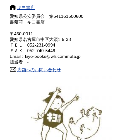
奈良県
和歌山県
600円
600円
キヨ書店
愛知県公安委員会 第541161500600
鳥取県
島根県
600円
600円
書籍商 キヨ書店
岡山県
広島県
600円
600円
〒460-0011
愛知県名古屋市中区大須1-5-38
ＴＥＬ：052-231-0994
山口県
徳島県
600円
600円
ＦＡＸ：052-740-5449
Email：kiyo-books@wh.commufa.jp
香川県
愛媛県
600円
600円
担当者：-
店舗へのお問い合わせ
高知県
福岡県
600円
600円
佐賀県
長崎県
600円
600円
熊本県
大分県
600円
600円
宮崎県
鹿児島県
600円
600円
沖縄県
600円