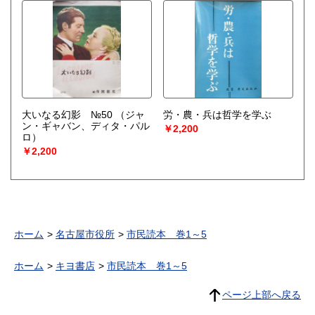
大いなる幻影 №50
（ジャ
労・農・兵は哲学を学ぶ
ン・ギャバン、ディタ・パル
￥2,200
ロ）
￥2,200
ホーム
名古屋市役所
市民読本 巻1～5
ホーム
キヨ書店
市民読本 巻1～5
ページ上部へ戻る