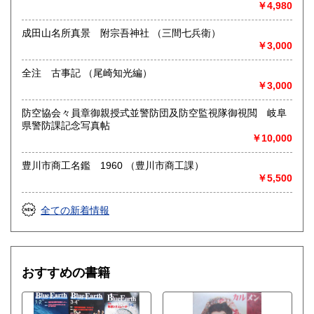
￥4,980
成田山名所真景 附宗吾神社 （三間七兵衛）
￥3,000
全注 古事記 （尾崎知光編）
￥3,000
防空協会々員章御親授式並警防団及防空監視隊御視閲 岐阜
県警防課記念写真帖
￥10,000
豊川市商工名鑑 1960 （豊川市商工課）
￥5,500
全ての新着情報
おすすめの書籍