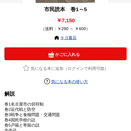
市民読本 巻1～5
￥7,150
（送料：￥290 ～ ￥600）
キヨ書店
かごに入れる
気になる本に追加（ログインで利用可能）
気になる本の使い方
解説
巻1名古屋市の切符制
巻2近代戦と防空
巻3戦争と食糧問題・交通問題
巻4国民学校の話
巻5戸籍と寄留の話
非売品