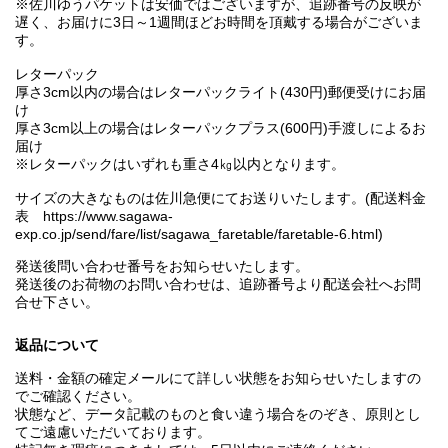
※佐川ゆうパケットは安価ではございますが、追跡番号の反映が
遅く、お届けに3日～1週間ほどお時間を頂戴する場合がございま
す。
レターパック
厚さ3cm以内の場合はレターパックライト(430円)郵便受けにお届
け
厚さ3cm以上の場合はレターパックプラス(600円)手渡しによるお
届け
※レターパックはいずれも重さ4㎏以内となります。
サイズの大きなものは佐川急便にてお送りいたします。(配送料金
表 https://www.sagawa-
exp.co.jp/send/fare/list/sagawa_faretable/faretable-6.html)
発送後問い合わせ番号をお知らせいたします。
発送後のお荷物のお問い合わせは、追跡番号より配送会社へお問
合せ下さい。
返品について
送料・金額の確定メールにて詳しい状態をお知らせいたしますの
でご確認ください。
状態など、データ記載のものと食い違う場合をのぞき、原則とし
てご遠慮いただいております。