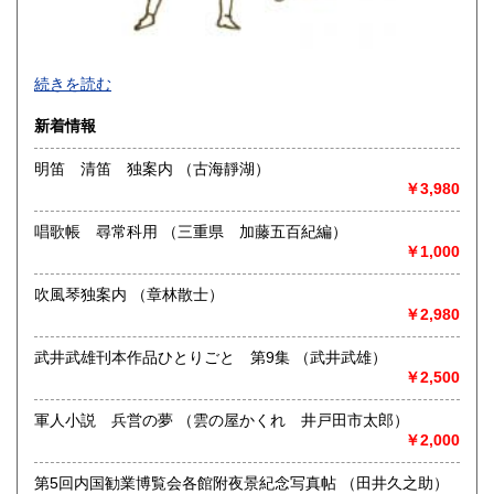
-
続きを読む
沿線名：大須観音駅4番出口 徒歩5分
新着情報
最寄駅：名古屋市営地下鉄鶴舞線
営業時間：12:00～18:00
明笛 清笛 独案内 （古海靜湖）
定休日：火曜日定休(仕入れのため不定休となる場合がござい
￥3,980
ます)
唱歌帳 尋常科用 （三重県 加藤五百紀編）
書籍の買取について
￥1,000
美術関係、建築関係資料等扱っております。
また、江戸期からの古地図、刷り物など、視覚的に当時の様
吹風琴独案内 （章林散士）
子がわかる資料に力を入れております。
￥2,980
一般書や、専門書の扱いもございます。
店頭へのお持ち込み、宅配便でのご送付のいずれも承りま
武井武雄刊本作品ひとりごと 第9集 （武井武雄）
す。
￥2,500
どうぞお気軽にご相談ください。
軍人小説 兵営の夢 （雲の屋かくれ 井戸田市太郎）
取り扱い分野
￥2,000
歴史、社会科学、自然科学、美術工芸、国語国文、古典籍、
第5回内国勧業博覧会各館附夜景紀念写真帖 （田井久之助）
近代文献、趣味、サブカルチャー、古書一般（その他）