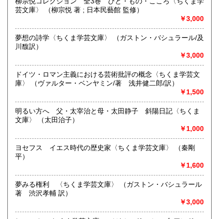
柳宗悦コレクション 全3巻 ひと・もの・こころ〈ちくま学
芸文庫〉 （柳宗悦 著 ; 日本民藝館 監修）
取り扱い分野
￥3,000
哲学宗教、歴史、社会科学、趣味、サブカルチャー、古書一
般（その他）
夢想の詩学〈ちくま学芸文庫〉 （ガストン・バシュラール/及
哲学・思想・洋書
川馥訳）
￥3,000
ドイツ・ロマン主義における芸術批評の概念〈ちくま学芸文
庫〉 （ヴァルター・ベンヤミン/著 浅井健二郎/訳）
￥1,500
明るい方へ 父・太宰治と母・太田静子 斜陽日記〈ちくま
文庫〉 （太田治子）
￥1,000
ヨセフス イエス時代の歴史家〈ちくま学芸文庫〉 （秦剛
平）
￥1,600
夢みる権利 〈ちくま学芸文庫〉 （ガストン・バシュラール
著 渋沢孝輔 訳）
￥3,000