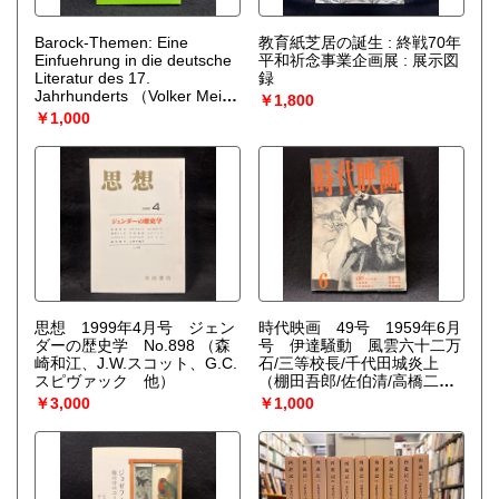
Barock-Themen: Eine
教育紙芝居の誕生 : 終戦70年
Einfuehrung in die deutsche
平和祈念事業企画展 : 展示図
Literatur des 17.
録
Jahrhunderts
（Volker Meid
￥1,800
(著)）
￥1,000
思想 1999年4月号 ジェン
時代映画 49号 1959年6月
ダーの歴史学 No.898
（森
号 伊達騒動 風雲六十二万
崎和江、J.W.スコット、G.C.
石/三等校長/千代田城炎上
スピヴァック 他）
（棚田吾郎/佐伯清/高橋二三/
依田義賢）
￥3,000
￥1,000