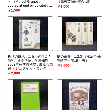
＞
（Marcel Granet ;
（高校英語研究会 編）
übersetzt und eingeleitet von
￥1,000
Manfred Porkert ; mit einem
￥1,500
Vorwort von Herbert
Franke）
祈りの継承 : ユダヤの生活と
風の薔薇 1.2.3
（浅沼圭司/
儀礼 : 西南学院大学博物館
豊崎光一/松浦寿夫）
2009年秋季特別展 : 展覧会図
￥6,000
録 ＜ジュダイカ・コレクシ
ョン 2＞
（安高啓明編）
￥2,000