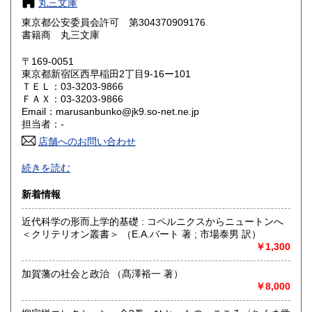
丸三文庫
大阪府
兵庫県
185円
185円
東京都公安委員会許可 第304370909176
奈良県
和歌山県
書籍商 丸三文庫
185円
185円
〒169-0051
鳥取県
島根県
185円
185円
東京都新宿区西早稲田2丁目9-16ー101
ＴＥＬ：03-3203-9866
岡山県
広島県
185円
185円
ＦＡＸ：03-3203-9866
Email：marusanbunko@jk9.so-net.ne.jp
担当者：-
山口県
徳島県
185円
185円
店舗へのお問い合わせ
香川県
愛媛県
185円
185円
適格請求書発行業者
続きを読む
登録番号：T6810996190847
高知県
福岡県
185円
185円
新着情報
沿線名：地下鉄東西線・副都心線
最寄駅：早稲田駅、西早稲田駅
佐賀県
長崎県
185円
185円
近代科学の形而上学的基礎 : コペルニクスからニュートンへ
営業時間：月,水,金,土曜日 12時-19時 / 日曜・祝日 12時-18時
＜クリテリオン叢書＞ （E.A.バート 著 ; 市場泰男 訳）
定休日：火曜日・木曜日 // 2026年 8月4日〜8日 休み
熊本県
大分県
185円
￥1,300
185円
書籍の買取について
宮崎県
加賀藩の社会と政治 （髙澤裕一 著）
鹿児島県
185円
185円
￥8,000
誠実に査定させていただきます。
店頭・出張買取り致します。ご相談下さい。
沖縄県
185円