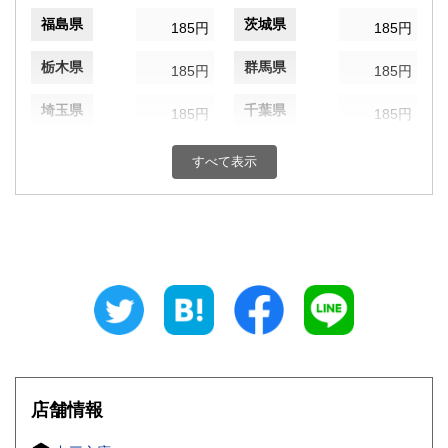
福島県
茨城県
185円
185円
栃木県
群馬県
185円
185円
埼玉県
千葉県
185円
185円
東京都
神奈川県
185円
185円
すべて表示
新潟県
富山県
185円
185円
石川県
福井県
185円
185円
山梨県
長野県
185円
185円
岐阜県
静岡県
185円
185円
愛知県
三重県
185円
185円
店舗情報
滋賀県
京都府
185円
185円