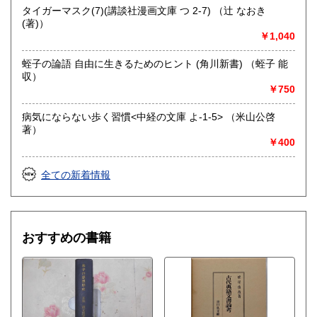
タイガーマスク(7)(講談社漫画文庫 つ 2-7) （辻 なおき
(著)）
￥1,040
蛭子の論語 自由に生きるためのヒント (角川新書) （蛭子 能
収）
￥750
病気にならない歩く習慣<中経の文庫 よ-1-5> （米山公啓
著）
￥400
全ての新着情報
おすすめの書籍