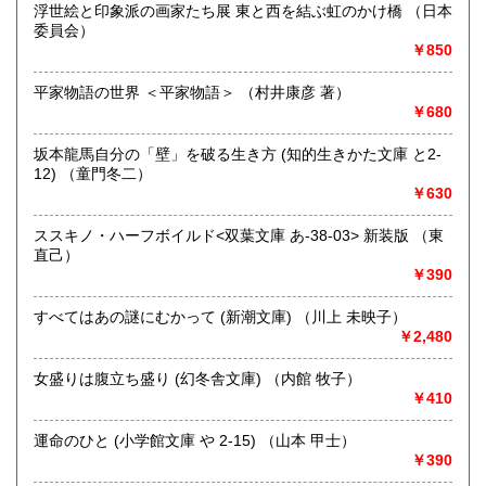
浮世絵と印象派の画家たち展 東と西を結ぶ虹のかけ橋 （日本
沖縄県
300円
沿線名：伯備線・桃太郎線(吉備線)
委員会）
最寄駅：総社駅
￥850
営業時間：9時から17時
定休日：年中無休
平家物語の世界 ＜平家物語＞ （村井康彦 著）
￥680
書籍の買取について
不死鳥BOOKSでは、書籍だけでなくCD、DVD、レコード、
坂本龍馬自分の「壁」を破る生き方 (知的生きかた文庫 と2-
ゲーム、おもちゃ、骨董品まであらゆるものの買い取りがで
12) （童門冬二）
きます。店主が、日本全国買取にお伺いいたします。お気軽
￥630
にお問い合わせください。出張費は、無料です。
ススキノ・ハーフボイルド<双葉文庫 あ-38-03> 新装版 （東
直己）
取り扱い分野
￥390
哲学宗教、歴史、社会科学、自然科学、美術工芸、趣味、外
国書、サブカルチャー、古書一般（その他）
すべてはあの謎にむかって (新潮文庫) （川上 未映子）
オールジャンル
￥2,480
女盛りは腹立ち盛り (幻冬舎文庫) （内館 牧子）
￥410
運命のひと (小学館文庫 や 2-15) （山本 甲士）
￥390