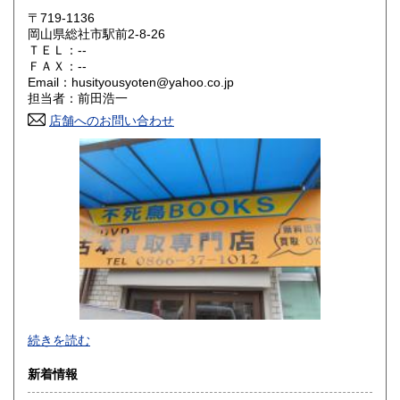
〒719-1136
大阪府
兵庫県
300円
300円
岡山県総社市駅前2-8-26
ＴＥＬ：--
奈良県
和歌山県
ＦＡＸ：--
300円
300円
Email：husityousyoten@yahoo.co.jp
担当者：前田浩一
鳥取県
島根県
300円
300円
店舗へのお問い合わせ
岡山県
広島県
300円
300円
山口県
徳島県
300円
300円
香川県
愛媛県
300円
300円
高知県
福岡県
300円
300円
佐賀県
長崎県
300円
300円
不死鳥BOOKSでは、書籍だけでなくCD、DVD、レコード、
熊本県
大分県
300円
300円
続きを読む
ゲーム、おもちゃ、骨董品まであらゆるものの買い取りがで
きます。店主が、日本全国買取にお伺いいたします。お気軽
宮崎県
鹿児島県
新着情報
300円
300円
にお問い合わせください。出張費は、無料です。