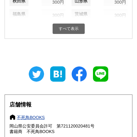
秋田県
山形県
300円
300円
福島県
茨城県
300円
300円
栃木県
群馬県
300円
300円
すべて表示
埼玉県
千葉県
300円
300円
東京都
神奈川県
300円
300円
新潟県
富山県
300円
300円
石川県
福井県
300円
300円
山梨県
長野県
300円
300円
店舗情報
岐阜県
静岡県
300円
300円
不死鳥BOOKS
愛知県
三重県
300円
300円
岡山県公安委員会許可 第721120020481号
書籍商 不死鳥BOOKS
滋賀県
京都府
300円
300円