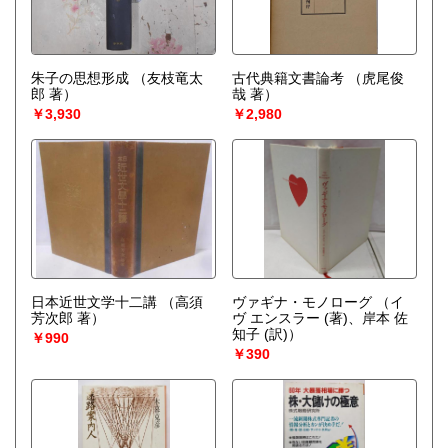
朱子の思想形成
（友枝竜太
古代典籍文書論考
（虎尾俊
郎 著）
哉 著）
￥3,930
￥2,980
日本近世文学十二講
（高須
ヴァギナ・モノローグ
（イ
芳次郎 著）
ヴ エンスラー (著)、岸本 佐
知子 (訳)）
￥990
￥390