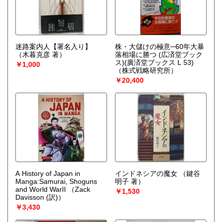
迷路案内人【署名入り】
株・大儲けの極意─60年大暴
（木暮克彦 著）
落相場に勝つ (広済堂ブック
ス)(廣済堂ブックス L 53)
￥1,000
（株式戦略研究所）
￥20,400
A History of Japan in
インドネシアの魔女
（鍵谷
Manga:Samurai, Shoguns
明子 著）
and World WarII
（Zack
￥1,530
Davisson (訳)）
￥3,430