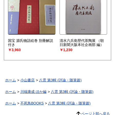
国宝 源氏物語絵巻 別冊解説
清水六兵衛歴代茶陶展
（朝
付き
日新聞大阪本社企画部 編）
￥3,960
￥1,230
ホーム
小山書店
八雲 第3輯 (評論・随筆篇)
ホーム
川端康成 ほか編
八雲 第3輯 (評論・随筆篇)
ホーム
不死鳥BOOKS
八雲 第3輯 (評論・随筆篇)
ページ上部へ戻る