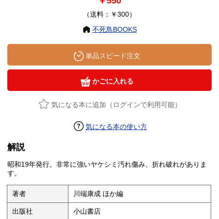
￥550
（送料：￥300）
不死鳥BOOKS
単品スピード注文
かごに入れる
気になる本に追加（ログインで利用可能）
気になる本の使い方
解説
昭和19年発行。非常に強いヤケシミ汚れ傷み、折れ破れがありま
す。
著者
川端康成 ほか編
出版社
小山書店