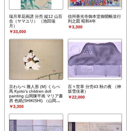
瑞月草花画譜 分売 縦12 山百
信州善光寺御本堂御開帳並行
合（ヤマユリ）
（池田瑞
列之図 昭和4年
月）
￥3,300
￥33,000
京わらべ 雅人形 (M) くらべ
百々世草 分売43 秋の夜
（神
馬 Kyoto's children doll
坂雪佳著）
painting 山岡陳平画 マリア書
￥22,000
房 色紙(SHIKISHI)
（山岡陳
平画）
￥3,300