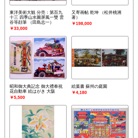
東洋美術大観 分売：第百九
又寄画帖 乾坤
（松井桃洲
十三 四季山水圖屏風一雙 雲
著）
谷等顔筆
（田島志一）
￥198,000
￥33,000
昭和御大典記念 御大禮奉祝
絵葉書 蘇州の庭園
花自動車 絵はがき 大阪
￥4,180
￥5,500