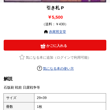
引き札 P
￥5,500
（送料：￥430）
赤尾照文堂
かごに入れる
気になる本に追加（ログインで利用可能）
気になる本の使い方
解説
石版刷 戦前 日露戦争等
サイズ
29×39
冊数
1枚