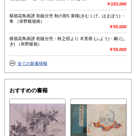
￥220,000
取り扱い分野
総記、歴史、社会科学、美術工芸、国語国文、古典籍、趣
楳嶺花鳥画譜 初版分売 秋の部5 黄槿(きむくげ、はまぼう) ・
味、古書一般（その他）
隼 （幸野楳嶺画）
浮世絵、木版画、古典籍、一般書籍
￥55,000
楳嶺花鳥画譜 初版分売：秋之部より 木芙蓉 (ふよう)・鷸 (し
ぎ) （幸野楳嶺）
￥55,000
全ての新着情報
おすすめの書籍