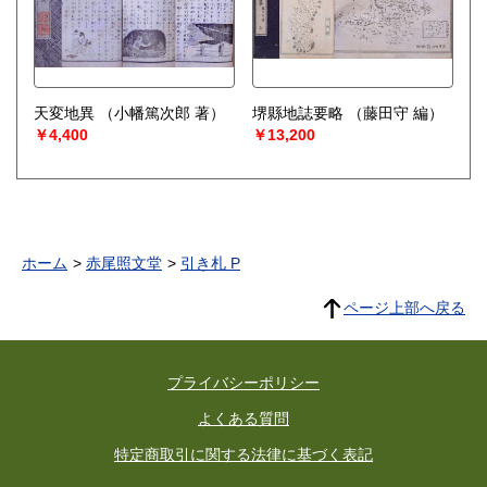
天変地異
（小幡篤次郎 著）
堺縣地誌要略
（藤田守 編）
￥4,400
￥13,200
ホーム
赤尾照文堂
引き札 P
ページ上部へ戻る
プライバシーポリシー
よくある質問
特定商取引に関する法律に基づく表記