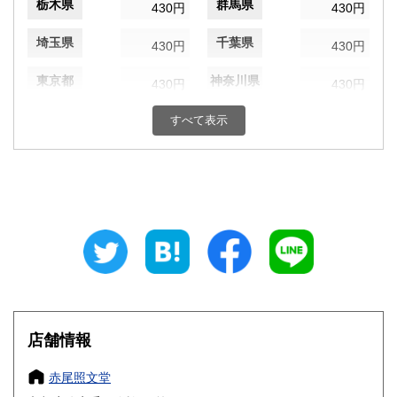
栃木県
群馬県
430円
430円
埼玉県
千葉県
430円
430円
東京都
神奈川県
430円
430円
新潟県
富山県
すべて表示
430円
430円
石川県
福井県
430円
430円
山梨県
長野県
430円
430円
岐阜県
静岡県
430円
430円
愛知県
三重県
430円
430円
滋賀県
京都府
430円
430円
店舗情報
大阪府
兵庫県
430円
430円
赤尾照文堂
奈良県
和歌山県
430円
430円