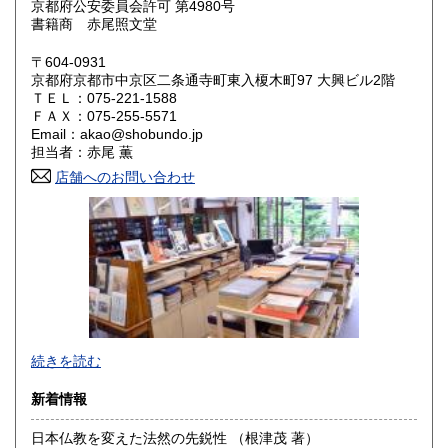
京都府公安委員会許可 第4980号
書籍商 赤尾照文堂
鳥取県
島根県
430円
430円
〒604-0931
岡山県
広島県
430円
430円
京都府京都市中京区二条通寺町東入榎木町97 大興ビル2階
ＴＥＬ：075-221-1588
ＦＡＸ：075-255-5571
山口県
徳島県
430円
430円
Email：akao@shobundo.jp
担当者：赤尾 薫
香川県
愛媛県
430円
430円
店舗へのお問い合わせ
高知県
福岡県
430円
430円
佐賀県
長崎県
430円
430円
熊本県
大分県
430円
430円
宮崎県
鹿児島県
430円
430円
続きを読む
沖縄県
430円
新着情報
日本仏教を変えた法然の先鋭性 （根津茂 著）