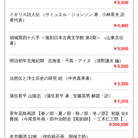
￥5,500
京都・寺町二条に店舗を構える古書店です（令和2年6月に河
原町六角から移転しました）。木版画の図案本・浮世絵・古
イギリス詩人伝 （サミュエル・ジョンソン 著 ; 小林章夫 訳
典籍などを扱っております。一般書籍もございますが、「日
者代表）
本の古本屋」からご覧になった本は、ご来店の前にあらかじ
￥4,400
めメールにて有無をお問い合わせいただくとスムーズです(店
頭に無い場合がございます)。
傾城買四十八手 ＜複刻日本古典文学館 第2期＞ （山東京伝
Akao Shobundo Bookshop at Kyoto city, Japan
著）
（Woodblock, Ukiyoe etc.）
￥5,500
https://shobundo.shop-pro.jp/
明治初年北海紀聞 : 北海道・千島・アイヌ （清野謙次 編）
￥5,500
沿線名：京都市営地下鉄東西線
最寄駅：京都市営地下鉄市役所前/京阪電鉄京都線三条駅/阪急
法然伝と浄土宗史の研究 続 （中井真孝著）
京都線河原町駅
￥3,300
営業時間：11:00〜18:00
定休日：日曜日
蒲生君平 山陵志 （蒲生君平 著 ; 安藤英男 解題・訳）
￥7,370
書籍の買取について
メール、お電話など、お気軽にお問い合わせください。
景年花鳥画譜 【春ノ部・夏ノ部・秋ノ部・冬ノ部】 初版 全4
本棚全体やだいたいの量、主な本など、スマホ等での画像が
冊揃 （今尾景年画・田中治郎吉【彫刻師】・三木仁三郎【摺
ございましたらメールで送って頂けますと非常にわかりやす
師】）
￥550,000
いです。
名兜圖譜 12枚 （伊吹蘚石画、関保之助）