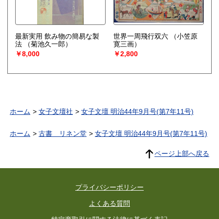
最新実用 飲み物の簡易な製
世界一周飛行双六
（小笠原
法
（菊池久一郎）
寛三画）
￥8,000
￥2,800
ホーム
女子文壇社
女子文壇 明治44年9月号(第7年11号)
ホーム
古書 リネン堂
女子文壇 明治44年9月号(第7年11号)
ページ上部へ戻る
プライバシーポリシー
よくある質問