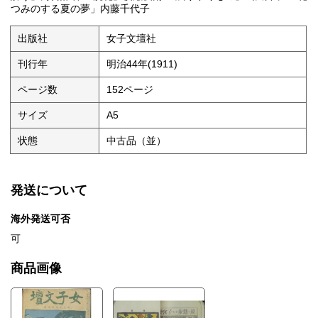
つみのする夏の夢」内藤千代子
出版社
女子文壇社
刊行年
明治44年(1911)
ページ数
152ページ
サイズ
A5
状態
中古品（並）
発送について
海外発送可否
可
商品画像