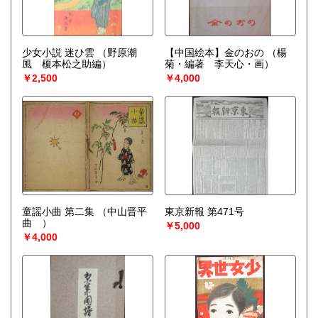
少女小説 迷ひ雲
（野原潮
【中国絵本】金のおの
（楊
風 榎本松之助編）
菊・編著 李天心・画）
￥2,500
￥4,000
童謡小曲 第二集
（中山晋平
東京新報 第471号
曲 ）
￥5,000
￥4,000