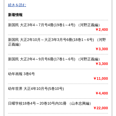
「日本の古本屋」専用在庫です。
続きを読む
佐賀県
長崎県
250円
250円
沿線名：-
新着情報
最寄駅：-
熊本県
大分県
250円
250円
営業時間：-
新国民 大正3年4～7月号4冊(19巻1～4号) （河野正義編）
定休日：-
￥2,400
宮崎県
鹿児島県
250円
250円
書籍の買取について
新国民 大正2年10月～大正3年3月号6冊(18巻1～6号) （河野
沖縄県
250円
正義編）
戦前の料理、婦人もの、絵本、児童書などに加え、各種雑
￥3,300
誌、絵葉書、
チラシなど紙モノ資料、特に高く買い取らせていただきま
す。
新国民 大正2年4～9月号6冊(17巻1～6号) （河野正義編）
出張買取も承ります。お気軽にお問合せください。
￥3,300
幼年画報 3巻6号
取り扱い分野
￥11,000
-
戦前雑誌、料理、絵本、チラシ、観光案内、絵葉書、商品ラ
幼年世界 大正4年10月号(5巻10号)
ベル、紙モノ全般
￥4,400
日曜学校18巻4号～20巻10号内31冊 （山本忠興編）
￥22,000