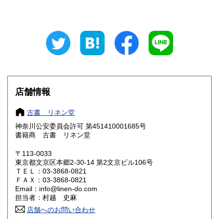
山梨県
長野県
250円
250円
岐阜県
静岡県
250円
250円
愛知県
三重県
250円
250円
滋賀県
京都府
250円
250円
大阪府
兵庫県
250円
250円
店舗情報
奈良県
和歌山県
250円
250円
古書 リネン堂
神奈川公安委員会許可 第451410001685号
鳥取県
島根県
250円
250円
書籍商 古書 リネン堂
岡山県
広島県
250円
250円
〒113-0033
東京都文京区本郷2‐30-14 第2文京ビル106号
ＴＥＬ：03-3868-0821
山口県
徳島県
250円
250円
ＦＡＸ：03-3868-0821
Email：info@linen-do.com
香川県
愛媛県
250円
250円
担当者：村越 史麻
店舗へのお問い合わせ
高知県
福岡県
250円
250円