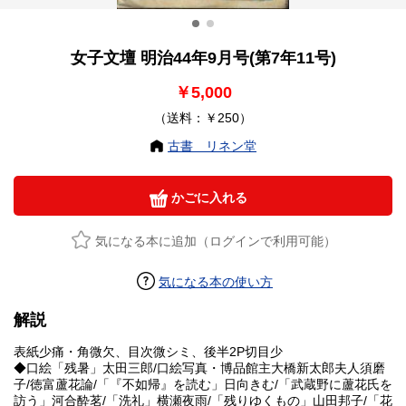
女子文壇 明治44年9月号(第7年11号)
￥5,000
（送料：￥250）
古書 リネン堂
かごに入れる
気になる本に追加（ログインで利用可能）
気になる本の使い方
解説
表紙少痛・角微欠、目次微シミ、後半2P切目少
◆口絵「残暑」太田三郎/口絵写真・博品館主大橋新太郎夫人須磨
子/徳富蘆花論/「『不如帰』を読む」日向きむ/「武蔵野に蘆花氏を
訪う」河合酔茗/「洗礼」横瀬夜雨/「残りゆくもの」山田邦子/「花