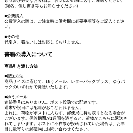
領収書が必要なお客様は、お支払いの前に必ずご連絡ください。
(宛名、但し書き等もお知らせください)
■公費購入
公費購入の際は、ご注文時に備考欄に必要事項等をご記入くださ
い。
■その他
代引き、着払いには対応しておりません。
書籍の購入について
商品引き渡し方法
■配送方法
商品サイズに応じて、ゆうメール、レターパックプラス、ゆうパ
ックのいずれかで発送いたします。
■ゆうメール
追跡番号はありません。ポスト投函での配達です。
週末や祝日には配達がおこなわれません。
まれに、荷物がポストに入らず、郵便局に持ち戻りとなる場合が
ございます。保管期間が1週間を過ぎると、荷物がこちらに返送さ
れてしまいます。ポストに不在票が投函されていた場合は、お早
目に最寄りの郵便局にお問い合わせください。