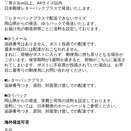
▽厚さ3cm以上、A4サイズ以内
日本郵便レターパックプラスで発送いたします。
▽レターパックプラスで配送できないサイズ
岡山県からの発送。ゆうパックで発送いたします。
お届け先の都道府県ごとに送料を設定しております。
■ゆうメール
追跡番号はありません。ポスト投函での配達です。
週末や祝日には配達がおこなわれません。
まれに、荷物がポストに入らず、郵便局に持ち戻りとなる場合が
ございます。保管期間が1週間を過ぎると、荷物がこちらに返送さ
れてしまいます。ポストに不在票が投函されていた場合は、お早
目に最寄りの郵便局にお問い合わせください。
■レターパックプラス
追跡番号つき。原則、対面受け渡しでの配達です。
■ゆうパック
岡山県からの発送。実費と同等の送料を設定しております。
送料については、日本郵便のホームページをご参照ください。
追跡番号つき。原則、対面受け渡しでの配達です。
海外発送可否
不可