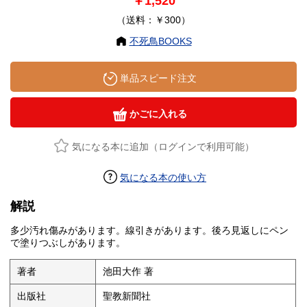
￥1,520
（送料：￥300）
不死鳥BOOKS
単品スピード注文
かごに入れる
気になる本に追加（ログインで利用可能）
気になる本の使い方
解説
多少汚れ傷みがあります。線引きがあります。後ろ見返しにペン
で塗りつぶしがあります。
著者
池田大作 著
出版社
聖教新聞社