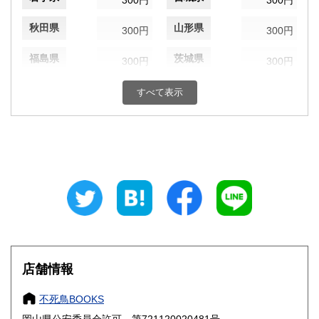
300円
300円
秋田県
山形県
300円
300円
福島県
茨城県
300円
300円
栃木県
群馬県
300円
300円
すべて表示
埼玉県
千葉県
300円
300円
東京都
神奈川県
300円
300円
新潟県
富山県
300円
300円
石川県
福井県
300円
300円
山梨県
長野県
300円
300円
店舗情報
岐阜県
静岡県
300円
300円
不死鳥BOOKS
愛知県
三重県
300円
300円