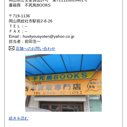
岡山県公安委員会許可 第721120020481号
書籍商 不死鳥BOOKS
滋賀県
京都府
300円
300円
〒719-1136
大阪府
兵庫県
300円
300円
岡山県総社市駅前2-8-26
ＴＥＬ：--
奈良県
和歌山県
ＦＡＸ：--
300円
300円
Email：husityousyoten@yahoo.co.jp
担当者：前田浩一
鳥取県
島根県
300円
300円
店舗へのお問い合わせ
岡山県
広島県
300円
300円
山口県
徳島県
300円
300円
香川県
愛媛県
300円
300円
高知県
福岡県
300円
300円
佐賀県
長崎県
300円
300円
不死鳥BOOKSでは、書籍だけでなくCD、DVD、レコード、
熊本県
大分県
300円
300円
続きを読む
ゲーム、おもちゃ、骨董品まであらゆるものの買い取りがで
きます。店主が、日本全国買取にお伺いいたします。お気軽