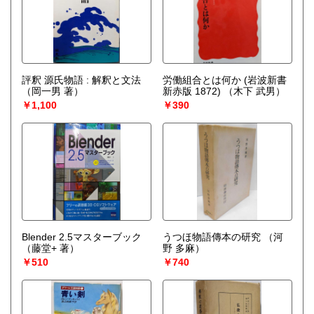
評釈 源氏物語 : 解釈と文法
労働組合とは何か (岩波新書
（岡一男 著）
新赤版 1872)
（木下 武男）
￥1,100
￥390
Blender 2.5マスターブック
うつほ物語傳本の研究
（河
（藤堂+ 著）
野 多麻）
￥510
￥740