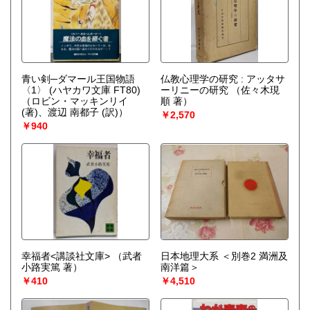
青い剣─ダマール王国物語
仏教心理学の研究 : アッタサ
〈1〉 (ハヤカワ文庫 FT80)
ーリニーの研究
（佐々木現
（ロビン・マッキンリイ
順 著）
(著)、渡辺 南都子 (訳)）
￥2,570
￥940
幸福者<講談社文庫>
（武者
日本地理大系 ＜別巻2 満洲及
小路実篤 著）
南洋篇＞
￥410
￥4,510