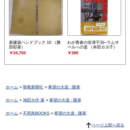
新建築ハンドブック 10
（勝
わが青春の谷津干潟─ラムサ
田彰著）
ールへの道
（本田カヨ子）
￥34,700
￥390
ホーム
聖教新聞社
希望の大道 : 随筆
ホーム
池田大作 著
希望の大道 : 随筆
ホーム
不死鳥BOOKS
希望の大道 : 随筆
ページ上部へ戻る