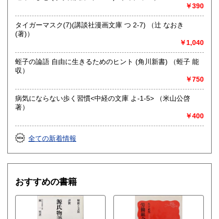
￥390
タイガーマスク(7)(講談社漫画文庫 つ 2-7) （辻 なおき
(著)）
￥1,040
蛭子の論語 自由に生きるためのヒント (角川新書) （蛭子 能
収）
￥750
病気にならない歩く習慣<中経の文庫 よ-1-5> （米山公啓
著）
￥400
全ての新着情報
おすすめの書籍