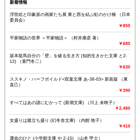
宮崎県
鹿児島県
新着情報
300円
300円
にお問い合わせください。出張費は、無料です。
浮世絵と印象派の画家たち展 東と西を結ぶ虹のかけ橋 （日本
沖縄県
300円
沿線名：伯備線・桃太郎線(吉備線)
委員会）
最寄駅：総社駅
￥850
営業時間：9時から17時
定休日：年中無休
平家物語の世界 ＜平家物語＞ （村井康彦 著）
￥680
書籍の買取について
不死鳥BOOKSでは、書籍だけでなくCD、DVD、レコード、
坂本龍馬自分の「壁」を破る生き方 (知的生きかた文庫 と2-
ゲーム、おもちゃ、骨董品まであらゆるものの買い取りがで
12) （童門冬二）
きます。店主が、日本全国買取にお伺いいたします。お気軽
￥630
にお問い合わせください。出張費は、無料です。
ススキノ・ハーフボイルド<双葉文庫 あ-38-03> 新装版 （東
直己）
取り扱い分野
￥390
哲学宗教、歴史、社会科学、自然科学、美術工芸、趣味、外
国書、サブカルチャー、古書一般（その他）
すべてはあの謎にむかって (新潮文庫) （川上 未映子）
オールジャンル
￥2,480
女盛りは腹立ち盛り (幻冬舎文庫) （内館 牧子）
￥410
運命のひと (小学館文庫 や 2-15) （山本 甲士）