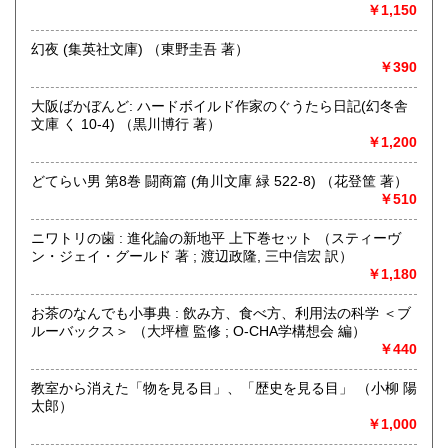
￥1,150
最寄駅：総社駅
営業時間：9時から17時
幻夜 (集英社文庫) （東野圭吾 著）
定休日：年中無休
￥390
書籍の買取について
大阪ばかぼんど: ハードボイルド作家のぐうたら日記(幻冬舎
不死鳥BOOKSでは、書籍だけでなくCD、DVD、レコード、
文庫 く 10-4) （黒川博行 著）
ゲーム、おもちゃ、骨董品まであらゆるものの買い取りがで
￥1,200
きます。店主が、日本全国買取にお伺いいたします。お気軽
にお問い合わせください。出張費は、無料です。
どてらい男 第8巻 闘商篇 (角川文庫 緑 522-8) （花登筐 著）
￥510
取り扱い分野
ニワトリの歯 : 進化論の新地平 上下巻セット （スティーヴ
哲学宗教、歴史、社会科学、自然科学、美術工芸、趣味、外
ン・ジェイ・グールド 著 ; 渡辺政隆, 三中信宏 訳）
国書、サブカルチャー、古書一般（その他）
￥1,180
オールジャンル
お茶のなんでも小事典 : 飲み方、食べ方、利用法の科学 ＜ブ
ルーバックス＞ （大坪檀 監修 ; O-CHA学構想会 編）
￥440
教室から消えた「物を見る目」、「歴史を見る目」 （小柳 陽
太郎）
￥1,000