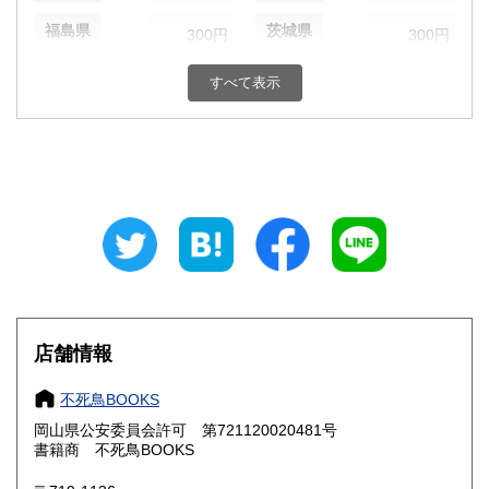
福島県
茨城県
300円
300円
栃木県
群馬県
300円
300円
すべて表示
埼玉県
千葉県
300円
300円
東京都
神奈川県
300円
300円
新潟県
富山県
300円
300円
石川県
福井県
300円
300円
山梨県
長野県
300円
300円
店舗情報
岐阜県
静岡県
300円
300円
不死鳥BOOKS
愛知県
三重県
300円
300円
岡山県公安委員会許可 第721120020481号
書籍商 不死鳥BOOKS
滋賀県
京都府
300円
300円