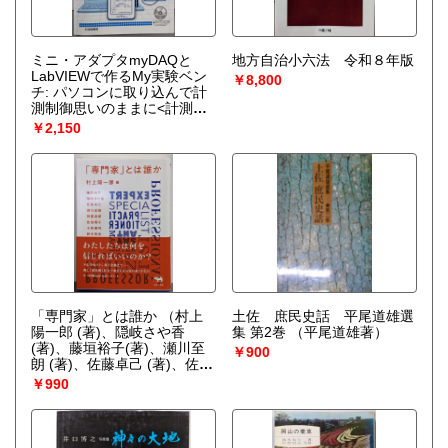
ミニ・アダプタmyDAQと
地方自治小六法 令和８年版
LabVIEWで作るMy実験ベン
￥8,800
チ: パソコンに取り込んで計
測制御思いのままに<計測・
制御シリーズ>
（小澤 哲也）
￥2,150
「専門家」とは誰か
（村上
土佐 庶民史話 平尾道雄選
陽一郎 (著)、隠岐さや香
集 第2巻
（平尾道雄著）
(著)、藤垣裕子(著)、瀬川至
￥900
朗 (著)、佐藤卓己 (著)、佐伯
順子(著)、神里達博 (著)、小
￥990
林傳司 (著)、鈴木哲也 (著)）