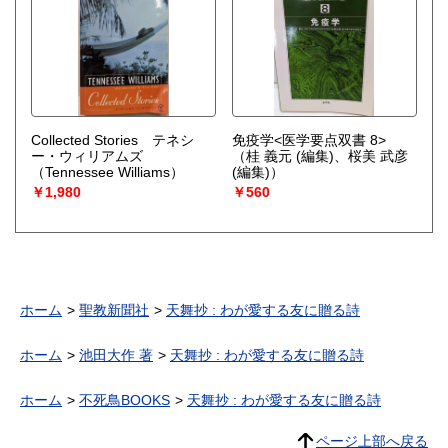
Collected Stories テネシ
免疫学<医学要点双書 8>
ー・ウィリアムズ
（桂 義元 (編集)、桜美 武彦
（Tennessee Williams）
(編集)）
￥1,980
￥560
ホーム
聖教新聞社
天舞抄 : わが愛する友に贈る詩
ホーム
池田大作 著
天舞抄 : わが愛する友に贈る詩
ホーム
不死鳥BOOKS
天舞抄 : わが愛する友に贈る詩
ページ上部へ戻る