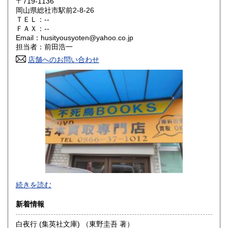
〒719-1136
大阪府
兵庫県
300円
300円
岡山県総社市駅前2-8-26
ＴＥＬ：--
奈良県
和歌山県
ＦＡＸ：--
300円
300円
Email：husityousyoten@yahoo.co.jp
担当者：前田浩一
鳥取県
島根県
300円
300円
店舗へのお問い合わせ
岡山県
広島県
300円
300円
山口県
徳島県
300円
300円
香川県
愛媛県
300円
300円
高知県
福岡県
300円
300円
佐賀県
長崎県
300円
300円
不死鳥BOOKSでは、書籍だけでなくCD、DVD、レコード、
熊本県
大分県
300円
300円
続きを読む
ゲーム、おもちゃ、骨董品まであらゆるものの買い取りがで
きます。店主が、日本全国買取にお伺いいたします。お気軽
宮崎県
鹿児島県
新着情報
300円
300円
にお問い合わせください。出張費は、無料です。
白夜行 (集英社文庫) （東野圭吾 著）
沖縄県
300円
沿線名：伯備線・桃太郎線(吉備線)