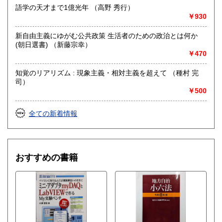
語学の天才まで1億光年 （高野 秀行）
￥930
新自由主義にゆがむ公共政策 生活者のための政治とは何か
(朝日選書) （新藤宗幸）
￥470
知覚のリアリズム : 現象主義・相対主義を超えて （種村 完
司）
￥500
全ての新着情報
おすすめの書籍