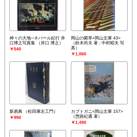
神々の大地─ネパール紀行 井
岡山の藺草<岡山文庫 43>
口博之写真集
（井口 博之）
（鈴木尚夫 著 ; 中村昭夫 写
真）
￥540
￥1,060
新易典
（松田庫左工門）
カブトガニ<岡山文庫 157>
（惣路紀通 著）
￥990
￥1,490