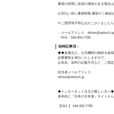
書籍の状態に追加の連絡がある場合は
お支払い前に書籍情報,書影のご確認
※ご質問等不明な点がございましたら
・メールアドレス rtkhori@wittech.jp
・FAX 044-455-7785
他特記事項：
◆◆各種法人、公共機関の御担当者様
必要書類を発行いたしますので、
お宛名、送料の記載方法など、ご指定
担当者メールアドレス
rtkhori@wittech.jp
◆インターネット注文が難しい方へ◆
基本的に『日本の古本屋』サイトから
【FAX 】 044-455-7785