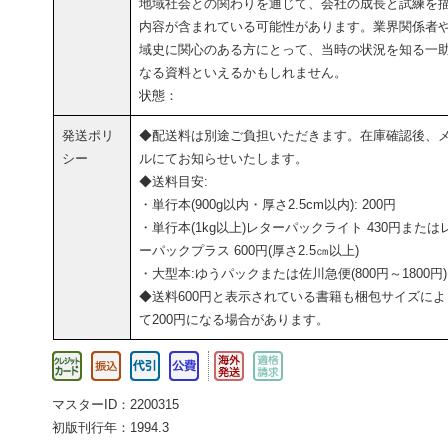
地域社会との関わりを通じて、会社の成長と試練を
内容が含まれている可能性があります。業界関係者
域史に関心のある方にとって、当時の状況を知る一
なる資料といえるかもしれません。
状態：
発送ポリ
◆配送料は別途ご負担いただきます。在庫確認後、
シー
ルにてお知らせいたします。
◆送料目安:
・単行本(900g以内・厚さ2.5cm以内): 200円
・単行本(1kg以上)レターパックライト 430円または
ーパックプラス 600円(厚さ2.5㎝以上)
・大型本:ゆうパックまたは佐川急便(800円～1800円)
◆送料600円と表示されている書籍も梱包サイズによ
て200円になる場合があります。
マスターID：2200315
初版刊行年：1994.3