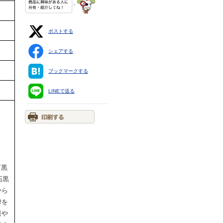
ポストする
シェアする
ブックマークする
LINEで送る
石黒
石黒
から
緯を
遷や