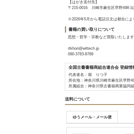
【はがき送付先】
〒215-0016 川崎市麻生区早野498-1(株)
※2026年5月から電話注文は都合
書籍の買い取りについて
思想・哲学・宗教など買取いたします
rtkhori@wittech.jp
090-3783-8789
全国古書書籍商組合連合会 登録情
代表者名：堀 りつ子
所在地：神奈川県川崎市麻生区早野498
所属組合：神奈川県古書籍商業協同
送料について
ゆうメール・メール便