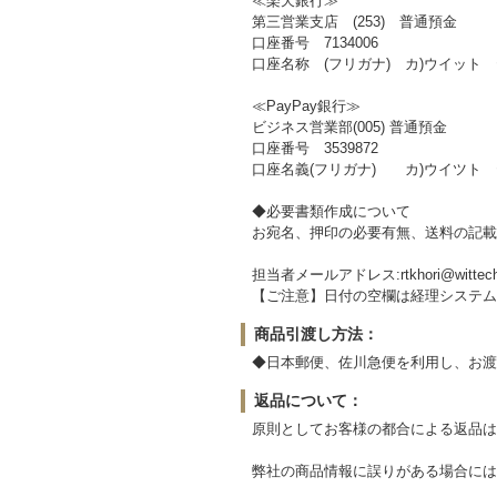
≪楽天銀行≫
第三営業支店 (253) 普通預金
口座番号 7134006
口座名称 (フリガナ) カ)ウイット
≪PayPay銀行≫
ビジネス営業部(005) 普通預金
口座番号 3539872
口座名義(フリガナ) カ)ウイツト
◆必要書類作成について
お宛名、押印の必要有無、送料の記載
担当者メールアドレス:rtkhori@wittech
【ご注意】日付の空欄は経理システム
商品引渡し方法：
◆日本郵便、佐川急便を利用し、お渡
返品について：
原則としてお客様の都合による返品は
弊社の商品情報に誤りがある場合には