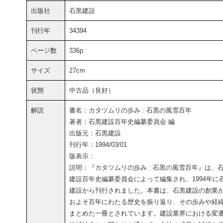
出版社
石黒建設
刊行年
34394
ページ数
336p
サイズ
27cm
状態
中古品（良好）
解説
書名：カタツムリの歩み : 石黒の風雪百年
著者：石黒建設百年史編纂委員会 編
出版元：石黒建設
刊行年：1994/03/01
版表示：
説明：『カタツムリの歩み : 石黒の風雪百年』は、
建設百年史編纂委員会によって編集され、1994年に
建設から刊行されました。本書は、石黒建設の創業
およそ百年にわたる歴史を振り返り、その歩みや経
まとめた一冊とされています。建設業界における変