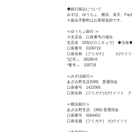
◆銀行振込について
みずほ、ゆうちょ、横浜、楽天、Pay
※振込手数料はお客様負担です。
≪ゆうちょ銀行 ≫
※支店名、口座番号の場合
支店名 029(ゼロニキュウ) ◆当座
口座番号 0109719
口座名称 (フリガナ) カ)ウイツ
*記号→ 00280-9
*番号→ 109719
≪みずほ銀行≫
あざみ野支店(599) 普通預金
口座番号 1422066
口座名称 (フリガナ)カ)ウイツト 
≪横浜銀行≫
あざみ野支店 (366) 普通預金
口座番号 6064452
口座名義 (フリガナ) カ)ウイツト