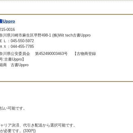
書Uppro
15-0016
奈川県川崎市麻生区早野498-1 (株)Wit tech古書Uppro
ＥＬ：045-550-5972
ＡＸ：044-455-7785
奈川県公安委員会 第452490003463号 【古物商登録
号:古書Uppro】
籍商 古書Uppro
払い可能です。
ャリア決済、代引き配送から選択可能です。
必要です。(330円)