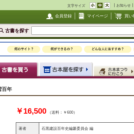
お知らせ
文字サイズ
会員登録
マイページ
買い
古書を探す
雪百年
￥16,500
（送料：￥600）
著者
石黒建設百年史編纂委員会 編