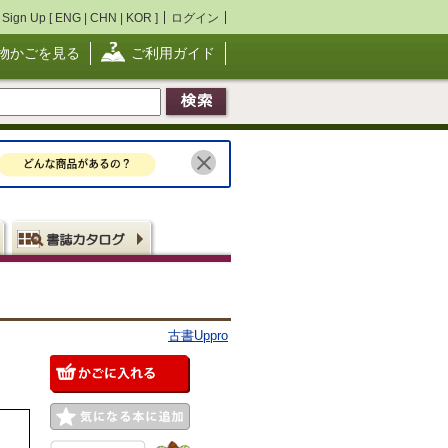
Sign Up [
ENG
|
CHN
|
KOR
]
ログイン
物かごを見る
ご利用ガイド
古書Uppro