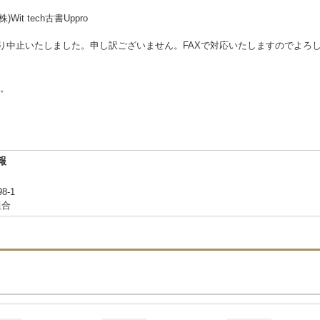
Wit tech古書Uppro
により中止いたしました。申し訳ございません。FAXで対応いたしますのでよろ
。
報
-1
組合