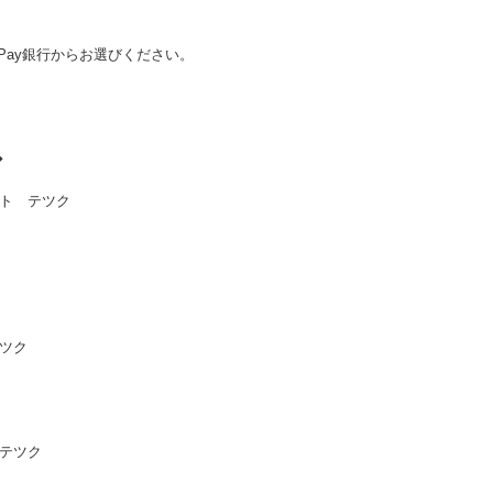
Pay銀行からお選びください。
◆
ト テツク
テツク
 テツク