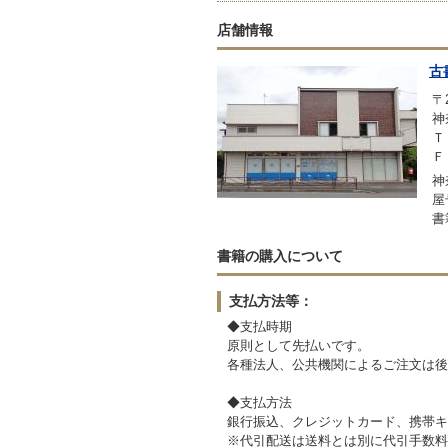
店舗情報
古
〒2
神
Ｔ
Ｆ
神
屋
書
書籍の購入について
支払方法等：
◆支払時期
原則として先払いです。
各種法人、公共機関によるご注文は後
◆支払方法
銀行振込、クレジットカード、携帯キ
※代引配送は送料とは別に代引手数料が