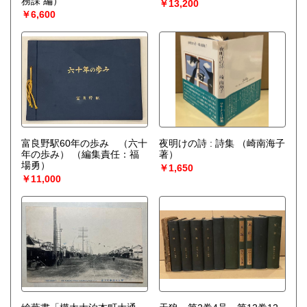
務課 編）
￥13,200
￥6,600
富良野駅60年の歩み （六十
夜明けの詩 : 詩集
（崎南海子
年の歩み）
（編集責任：福
著）
場勇）
￥1,650
￥11,000