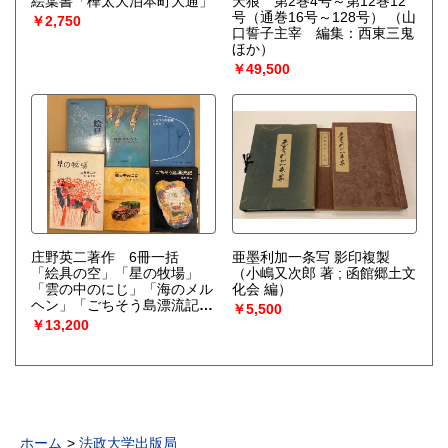
絵葉書「樺太大泊本町大通」
天狼 第2巻4号～第12巻12
号（通巻16号～128号）
（山
￥2,750
口誓子主宰 編集：西東三鬼
ほか）
￥49,500
庄野英二著作 6冊一括
亜墨利加一条写 影印複製
「絵具の空」「星の牧場」
（小嶋又次郎 著 ; 函館郷土文
「雲の中のにじ」「海のメル
化会 編）
ヘン」「ごちそう島漂流記」
￥5,500
「ムギワラの季節」
（庄野
￥13,200
英二）
ホーム
法政大学出版局