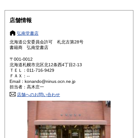
滋賀県
京都府
430円
430円
大阪府
兵庫県
430円
430円
店舗情報
奈良県
和歌山県
430円
430円
弘南堂書店
北海道公安委員会許可 札北古第28号
鳥取県
島根県
430円
430円
書籍商 弘南堂書店
岡山県
広島県
430円
430円
〒001-0012
北海道札幌市北区北12条西4丁目2-13
ＴＥＬ：011-716-9429
山口県
徳島県
430円
430円
ＦＡＸ：--
Email：konando@ninus.ocn.ne.jp
香川県
愛媛県
430円
430円
担当者：高木庄一
店舗へのお問い合わせ
高知県
福岡県
430円
430円
佐賀県
長崎県
430円
430円
熊本県
大分県
430円
430円
宮崎県
鹿児島県
430円
430円