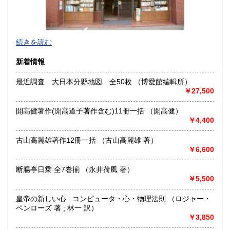
沖縄県
430円
1957年創業。北海道・樺太・千島郷土誌、日露交渉史、アイ
続きを読む
ヌ民族関係を中心に古地図、近代文学初版本・自筆物などを
主に取り扱っております。年1回古書目録を発行しておりま
新着情報
す。
最近調査 大日本分縣地図 全50枚 （博愛館編輯所）
沿線名：地下鉄南北線
￥27,500
最寄駅：北12条駅
営業時間：12:00～18:00
開高健著作(開高道子著作含む)11冊一括 （開高健）
定休日：日曜・月曜・祝日
￥4,400
書籍の買取について
古山高麗雄著作12冊一括 （古山高麗雄 著）
https://www.konando-kosho.com
￥6,600
取り扱い分野
断腸亭日乗 全7巻揃 （永井荷風 著）
￥5,500
-
https://www.konando-kosho.com
皇帝の新しい心 : コンピュータ・心・物理法則 （ロジャー・
ペンローズ 著 ; 林一 訳）
￥3,850