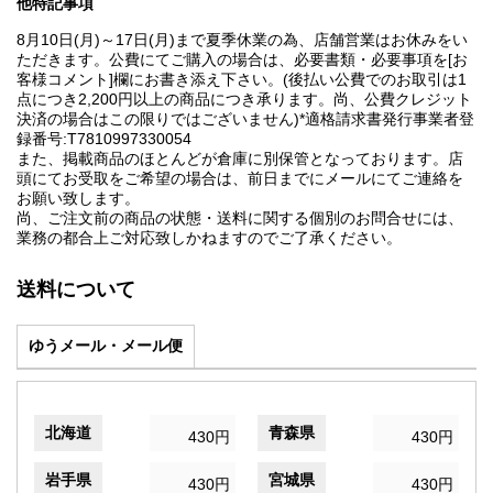
他特記事項
8月10日(月)～17日(月)まで夏季休業の為、店舗営業はお休みをい
ただきます。公費にてご購入の場合は、必要書類・必要事項を[お
客様コメント]欄にお書き添え下さい。(後払い公費でのお取引は1
点につき2,200円以上の商品につき承ります。尚、公費クレジット
決済の場合はこの限りではございません)*適格請求書発行事業者登
録番号:T7810997330054
また、掲載商品のほとんどが倉庫に別保管となっております。店
頭にてお受取をご希望の場合は、前日までにメールにてご連絡を
お願い致します。
尚、ご注文前の商品の状態・送料に関する個別のお問合せには、
業務の都合上ご対応致しかねますのでご了承ください。
送料について
ゆうメール・メール便
北海道
青森県
430円
430円
岩手県
宮城県
430円
430円