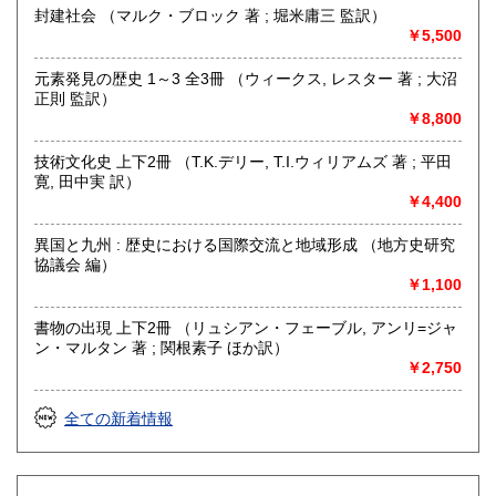
封建社会 （マルク・ブロック 著 ; 堀米庸三 監訳）
￥5,500
元素発見の歴史 1～3 全3冊 （ウィークス, レスター 著 ; 大沼
正則 監訳）
￥8,800
技術文化史 上下2冊 （T.K.デリー, T.I.ウィリアムズ 著 ; 平田
寛, 田中実 訳）
￥4,400
異国と九州 : 歴史における国際交流と地域形成 （地方史研究
協議会 編）
￥1,100
書物の出現 上下2冊 （リュシアン・フェーブル, アンリ=ジャ
ン・マルタン 著 ; 関根素子 ほか訳）
￥2,750
全ての新着情報