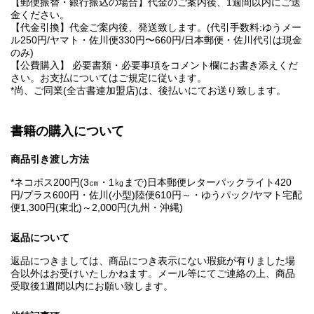
【郵便振替・銀行振込の場合】代金のご案内後、1週間以内にご送
金ください。
【代金引換】代金ご案内後、発送致します。(代引手数料:ゆうメー
ル250円/ヤマト・佐川便330円〜660円/日本郵便・佐川代引は現金
のみ)
【公費購入】 必要書類・必要事項をコメント欄にお書き添えくだ
さい。お支払についてはご規定に従います。
*尚、ご同業(全古書連加盟店)は、後払いにてお送り致します。
書籍の購入について
商品引き渡し方法
*ネコポス200円(3㎝・1㎏まで)日本郵便レターパックライト420
円/プラス600円・佐川(小型)陸便610円～・ゆうパック/ヤマト宅配
便1,300円(東北)～2,000円(九州・沖縄)
返品について
返品につきましては、商品につき表示にない瑕疵が有りました場
合以外はお受けいたしかねます。メール等にてご連絡の上、商品
受取後1週間以内にお願い致します。