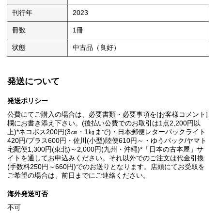
刊行年
2023
冊数
1冊
状態
中古品（良好）
発送について
発送ポリシー
公費にてご購入の場合は、必要書類・必要事項を[お客様コメント]
欄にお書き添え下さい。(後払い公費でのお取引は1点2,200円以
上)*ネコポス200円(3㎝・1㎏まで)・日本郵便レターパックライト
420円/プラス600円・佐川(小型)陸便610円～・ゆうパック/ヤマト
宅配便1,300円(東北)～2,000円(九州・沖縄)*「日本の古本屋」サ
イトを通してお申込みください。それ以外でのご注文は代金引換
(手数料250円～660円)でのお送りとなります。店頭にてお受取を
ご希望の場合は、前日までにご連絡ください。
海外発送可否
不可