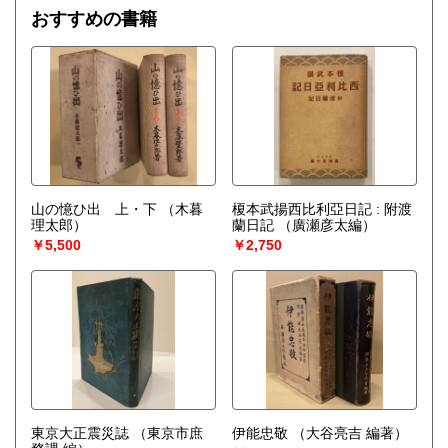
おすすめの書籍
山の憶ひ出 上・下
（木暮
榎本武揚西比利亞日記 : 附渡
理太郎）
蘭日記
（廣瀬彦太編）
￥5,500
￥2,750
東京大正震災誌
（東京市庶
伊能忠敬
（大谷亮吉 編著）