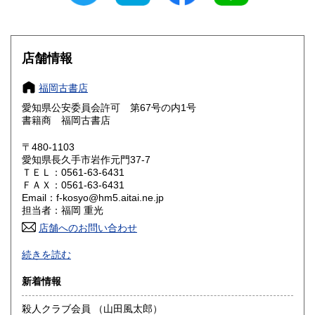
滋賀県
京都府
600円
600円
大阪府
兵庫県
600円
600円
店舗情報
奈良県
和歌山県
600円
600円
福岡古書店
愛知県公安委員会許可 第67号の内1号
鳥取県
島根県
600円
600円
書籍商 福岡古書店
岡山県
広島県
600円
600円
〒480-1103
愛知県長久手市岩作元門37-7
ＴＥＬ：0561-63-6431
山口県
徳島県
600円
600円
ＦＡＸ：0561-63-6431
Email：f-kosyo@hm5.aitai.ne.jp
香川県
愛媛県
600円
600円
担当者：福岡 重光
店舗へのお問い合わせ
高知県
福岡県
600円
600円
古書全般豊富な仕入れ特に近代 現代文学の初版本 漫画・
続きを読む
写真集「アイドル」に力を入れております。
佐賀県
長崎県
600円
600円
新着情報
沿線名：-
熊本県
大分県
600円
600円
最寄駅：名鉄バス停岩作西30m
殺人クラブ会員 （山田風太郎）
営業時間：-