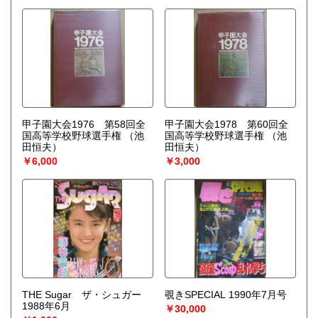
甲子園大会1976 第58回全
甲子園大会1978 第60回全
国高等学校野球選手権
（池
国高等学校野球選手権
（池
田恒夫）
田恒夫）
￥6,000
￥3,000
THE Sugar ザ・シュガー
覗きSPECIAL 1990年7月号
1988年6月
￥30,000