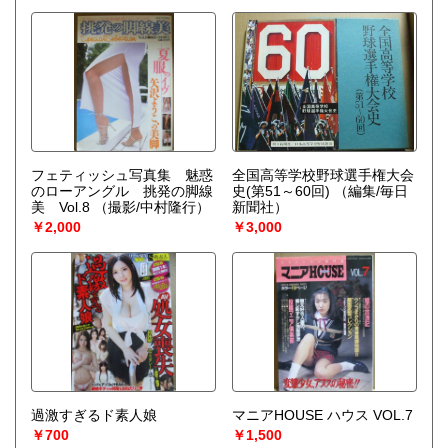
フェティッシュ写真集 魅惑
全国高等学校野球選手権大会
のローアングル 挑発の脚線
史(第51～60回)
（編集/毎日
美 Vol.8
（撮影/中村隆行）
新聞社）
￥2,000
￥3,000
過激すぎるド素人娘
マニアHOUSE ハウス VOL.7
￥700
￥1,500