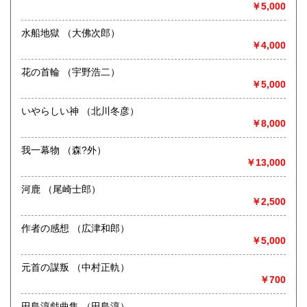
￥5,000
宮崎県
鹿児島県
定休日：-
600円
600円
水船地獄 （大佛次郎）
書籍の買取について
沖縄県
600円
￥4,000
-
花の首輪 （宇野浩二）
￥5,000
取り扱い分野
歴史、美術工芸、近代文献、趣味、古書一般（その他）
いやらしい神 （北川冬彦）
￥8,000
我一幕物 （森?外）
￥13,000
河鹿 （尾崎士郎）
￥2,500
作者の感想 （広津和郎）
￥5,000
元首の謀叛 （中村正軌）
￥700
田島淳戯曲集 （田島淳）