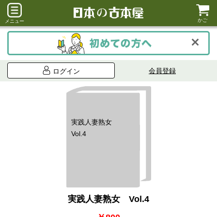
かご
メニュー
会員登録
ログイン
実践人妻熟女
Vol.4
実践人妻熟女 Vol.4