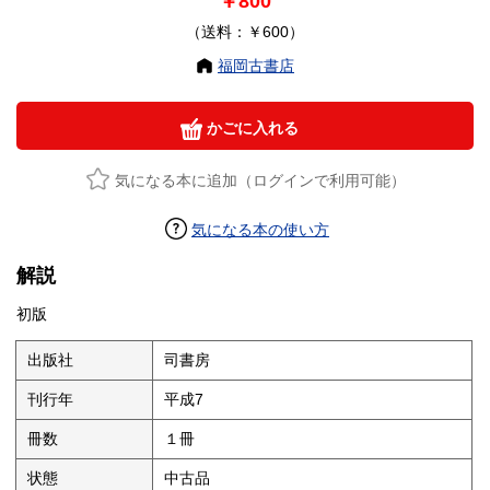
￥800
（送料：￥600）
福岡古書店
かごに入れる
気になる本に追加（ログインで利用可能）
気になる本の使い方
解説
初版
出版社
司書房
刊行年
平成7
冊数
１冊
状態
中古品