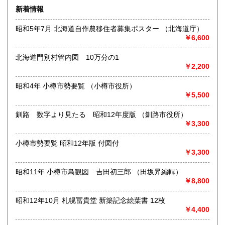
「日本の古本屋」上に登録されている書籍は、遠方の倉庫に
新着情報
て管理しており、登録住所にはございません。また電話、ハ
ガキ、FAXでのご注文、ご質問等はお受けできません。ご了
昭和5年7月 北海道自作農移住者募集ポスター （北海道庁）
承ください。
￥6,600
●対面での販売、お渡しはおこなっておりません●
北海道門別村管内図 10万分の1
●土・日・祝休&不定休●
￥2,200
●代引発送はおこなっておりません●
昭和4年 小樽市勢要覧 （小樽市役所）
￥5,500
●送料の事前表示が義務化されたことにより、当方の【単品ス
ピード注文(即決注文)】対象以外の商品は、「日本の古本
釧路 数字より見たる 昭和12年度版 （釧路市役所）
屋」側が自動的に設定している【300円】の送料が表示され
￥3,300
ておりますが、実際には送料を実費で頂戴いたします。未修
正の在庫に関しては随時、【単品スピード注文】への対応と
送料の入力を進めておりますので、どうぞご了承ください●
小樽市勢要覧 昭和12年版 付図付
￥3,300
●「日本の古本屋」に登録されているお客様名義とは別名義の
領収書をご希望されているお客様は、【必ず、お振込み/ご決
昭和11年 小樽市鳥観図 吉田初三郎 （田坂昇編輯）
済前にご連絡ください】。お振込後/ご決済後には、ご希望に
￥8,800
沿えないことをご了承ください(即決ご注文をお選びの際に
は、ご注文の前後にご連絡ください)●
昭和12年10月 札幌冨貴堂 新築記念絵葉書 12枚
￥4,400
●御公費でのご購入の場合にも、「日本の古本屋」からのご注
文をお願い申し上げます。なお後払いでの公費ご購入は本体