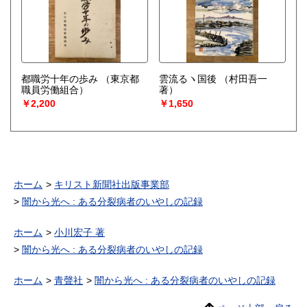
都職労十年の歩み
（東京都
雲流るヽ国後
（村田吾一
職員労働組合）
著）
￥2,200
￥1,650
ホーム
キリスト新聞社出版事業部
闇から光へ : ある分裂病者のいやしの記録
ホーム
小川宏子 著
闇から光へ : ある分裂病者のいやしの記録
ホーム
青聲社
闇から光へ : ある分裂病者のいやしの記録