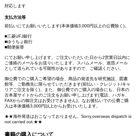
対応します
支払方法等
前払いにてお願いいたします(本体価格3,000円以上の公費除く)。
■三菱UFJ銀行
■ゆうちょ銀行
■郵便振替
にてお願い申し上げます。ご注文いただいた日から2営業日以内に
ご連絡のメールをお送りいたします。スパムメール、迷惑メール
として送られている可能性がありますので、ご確認ください。
御公費でのご購入ご希望の場合、商品の発送先を研究施設、図書
館等、ご勤務先に限らせていただきます(前払い・クレジット/キャ
リアご注文を除く)。また、御公費でのご購入の場合にも、日本の
古本屋サイトからのご注文をお願い申し上げます(電話、ハガキ、
FAXからの御注文はお受けできません)。なお後払いでの公費ご購
入は本体価格3,000円以上からお受けいたします。
★★海外発送はおこなっておりません。Sorry,overseas dispatch is
not carried out.★★
書籍の購入について