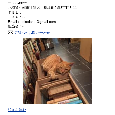
岡山県
広島県
200円
200円
〒006-0022
北海道札幌市手稲区手稲本町2条3丁目5-11
ＴＥＬ：--
山口県
徳島県
200円
200円
ＦＡＸ：--
Email：seiseisha@gmail.com
香川県
愛媛県
200円
200円
担当者：-
店舗へのお問い合わせ
高知県
福岡県
200円
200円
佐賀県
長崎県
200円
200円
熊本県
大分県
200円
200円
宮崎県
鹿児島県
200円
200円
沖縄県
200円
事務所営業です(店舗はございません)。
続きを読む