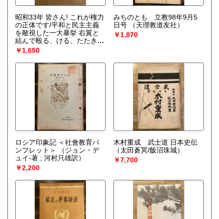
昭和33年 皆さん! これが権力
みちのとも 立教98年9月5
の正体です/平和と民主主義
日号
（天理教道友社）
を敵視した一大暴挙 右翼と
￥1,870
結んで殴る、ける、たたきつ
ける 勤評反対民主教育国民
￥1,650
大会実行委員会/8・16国民大
会不当弾圧糾弾委員会
（勤
評反対民主教育国民大会実行
委員会/8・16国民大会不当弾
圧糾弾委員会）
ロシア印象記 ＜社會教育パ
木村重成 武士道 日本史伝
ンフレット＞
（ジョン・デ
（太田蒼冥/飯沼珠城）
ュイ-著 ; 河村只雄訳）
￥7,700
￥2,200