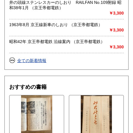
井の頭線ステンレスカーのしおり RAILFAN No.109附録 昭
価格3,000円以上からお受けいたします●
和38年1月 （京王帝都電鉄）
￥3,300
●お問い合わせはメールにて受け付けます。お名前、ご住所、
ご連絡先を記載のうえ、お問い合わせください●
1963年8月 京王線新車のしおり （京王帝都電鉄）
●適格請求書発行事業者登録番号T5810818777848●
￥3,300
沿線名：-
昭和42年 京王帝都電鉄 沿線案内 （京王帝都電鉄）
最寄駅：-
￥3,300
営業時間：不定
定休日：土日祝休&不定休
全ての新着情報
書籍の買取について
-
おすすめの書籍
取り扱い分野
古書一般（その他）