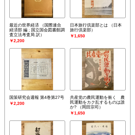
最近の世界経済
（国際連合
日本旅行倶楽部とは
（日本
経済部 編 ; 国立国会図書館調
旅行倶楽部）
査立法考査局 訳）
￥1,650
￥2,200
国策研究会週報 第4巻第27号
共産党の農民運動を衝く 農
民運動をカク乱するものは誰
￥2,200
か?
（岡田宗司）
￥1,650