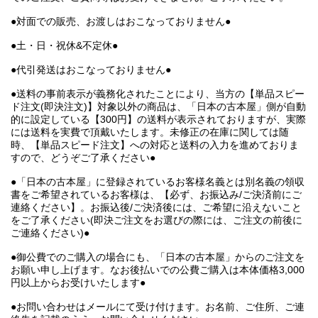
●対面での販売、お渡しはおこなっておりません●
●土・日・祝休&不定休●
●代引発送はおこなっておりません●
●送料の事前表示が義務化されたことにより、当方の【単品スピー
ド注文(即決注文)】対象以外の商品は、「日本の古本屋」側が自動
的に設定している【300円】の送料が表示されておりますが、実際
には送料を実費で頂戴いたします。未修正の在庫に関しては随
時、【単品スピード注文】への対応と送料の入力を進めておりま
すので、どうぞご了承ください●
●「日本の古本屋」に登録されているお客様名義とは別名義の領収
書をご希望されているお客様は、【必ず、お振込み/ご決済前にご
連絡ください】。お振込後/ご決済後には、ご希望に沿えないこと
をご了承ください(即決ご注文をお選びの際には、ご注文の前後に
ご連絡ください)●
●御公費でのご購入の場合にも、「日本の古本屋」からのご注文を
お願い申し上げます。なお後払いでの公費ご購入は本体価格3,000
円以上からお受けいたします●
●お問い合わせはメールにて受け付けます。お名前、ご住所、ご連