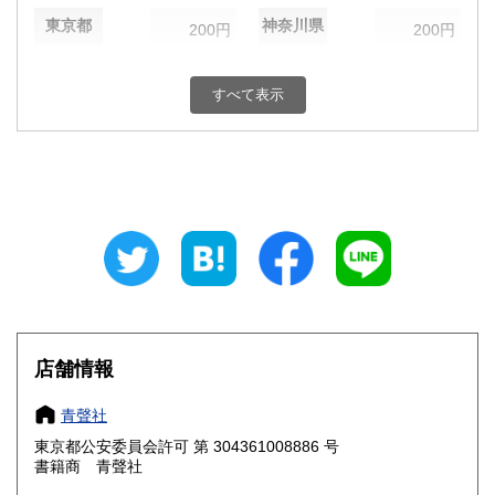
東京都
神奈川県
200円
200円
新潟県
富山県
200円
200円
すべて表示
石川県
福井県
200円
200円
山梨県
長野県
200円
200円
岐阜県
静岡県
200円
200円
愛知県
三重県
200円
200円
滋賀県
京都府
200円
200円
大阪府
兵庫県
200円
200円
店舗情報
奈良県
和歌山県
200円
200円
青聲社
東京都公安委員会許可 第 304361008886 号
鳥取県
島根県
200円
200円
書籍商 青聲社