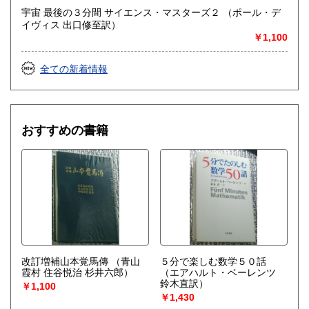
宇宙 最後の３分間 サイエンス・マスターズ２ （ポール・デ
イヴィス 出口修至訳）
￥1,100
全ての新着情報
おすすめの書籍
改訂増補山本覚馬傳
（青山
５分で楽しむ数学５０話
霞村 住谷悦治 杉井六郎）
（エアハルト・ベーレンツ
鈴木直訳）
￥1,100
￥1,430