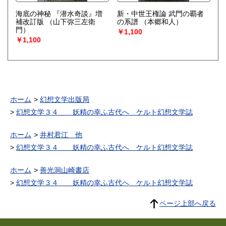
海底の神秘 『潜水奇談』増
新・中世王権論 武門の覇者
補改訂版
（山下弥三左衛
の系譜
（本郷和人）
門）
￥1,100
￥1,100
ホーム
幻想文学出版局
幻想文学３４ 妖精の幸ふ古代へ ケルト幻想文学誌
ホーム
井村君江 他
幻想文学３４ 妖精の幸ふ古代へ ケルト幻想文学誌
ホーム
善光洞山崎書店
幻想文学３４ 妖精の幸ふ古代へ ケルト幻想文学誌
ページ上部へ戻る