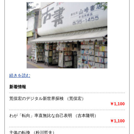
900円
900円
香川県
愛媛県
900円
900円
高知県
福岡県
900円
1,100円
佐賀県
長崎県
1,100円
1,100円
熊本県
大分県
1,100円
1,100円
宮崎県
鹿児島県
1,100円
1,100円
続きを読む
沖縄県
1,400円
新着情報
荒俣宏のデジタル新世界探検 （荒俣宏）
￥1,100
長野県に関する書籍はおまかせください、在庫豊富にござい
ます。問い合わせくださいませ。他、古書全般広く取扱って
わが「転向」率直無比な自己表明 （吉本隆明）
おります。
￥1,100
国外取引は致しません。
主体の転換 （粉川哲夫）
沿線名：信越線 長野電鉄