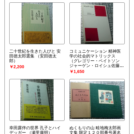
二十世紀を生きた人びと 安
コミュニケーション 精神医
田徳太郎選集
（安田徳太
学の社会的マトリックス
郎）
（グレゴリー・ベイトソン
ジャーゲン・ロイシュ佐藤悦
￥2,200
子 ロバート・ボスバーグ
￥1,650
訳）
幸田露伴の世界 孔子とハイ
ぬくもりの山 畦地梅太郎画
デッガー
（瀬里廣明）
文集 限定１２０部番号署名