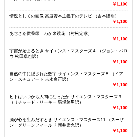
￥1,100
最寄駅：長野駅 5分 長野電鉄市役所前駅1分
営業時間：10:00〜19:00fax受付10時より19時
定休日：毎日曜日と第3月曜日
情況としての画像 高度資本主義下のテレビ （吉本隆明）
￥1,100
書籍の買取について
あぢさゐ供養頌 わが泉鏡花 （村松定孝）
ご一報くださいませ、誠意をもって対応いたします。是非ご
￥1,100
利用くださいませ。
宇宙が始まるとき サイエンス・マスターズ４ （ジョン・バロ
取り扱い分野
ウ 松田卓也訳）
￥1,100
哲学宗教、歴史、美術工芸、外国文学、古書一般（その他）
自然の中に隠された数字 サイエンス・マスターズ５ （イア
ン・スチュアート 吉永良正訳）
￥1,100
ヒトはいつから人間になったか サイエンス・マスターズ３
（リチャード・リーキー 馬場悠男訳）
￥1,100
脳が心を生みだすとき サイエンス・マスターズ11 （スーザ
ン・グリーンフィールド 新井康允訳）
￥1,100