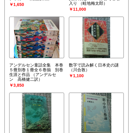
入り
（畦地梅太郎）
￥1,650
￥11,000
アンデルセン童話全集 本巻
数字で読み解く日本史の謎
５冊別巻１冊全６巻揃 別巻
（川合敦）
生涯と作品
（アンデルセ
￥1,100
ン 高橋健二訳）
￥3,850