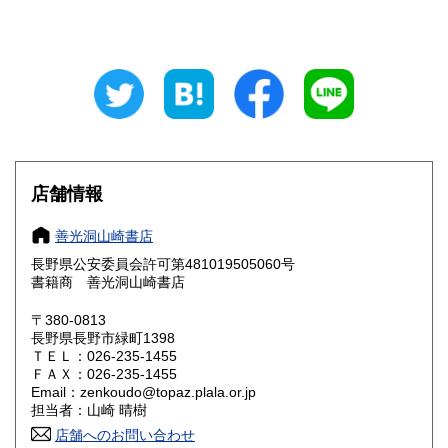
新潟県
富山県
750円
750円
石川県
福井県
750円
750円
山梨県
長野県
750円
650円
岐阜県
静岡県
750円
750円
愛知県
三重県
店舗情報
750円
800円
滋賀県
京都府
800円
800円
善光洞山崎書店
長野県公安委員会許可第481019505060号
大阪府
兵庫県
800円
800円
書籍商 善光洞山崎書店
奈良県
和歌山県
〒380-0813
800円
800円
長野県長野市緑町1398
ＴＥＬ：026-235-1455
鳥取県
島根県
900円
900円
ＦＡＸ：026-235-1455
Email：zenkoudo@topaz.plala.or.jp
岡山県
広島県
900円
900円
担当者：山崎 晴樹
店舗へのお問い合わせ
山口県
徳島県