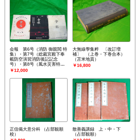
会報 第6号（消防 御親閲 特
大無線學集粹 〔改訂増
集）・第7号（総裁宮殿下奉
補〕 （上巻・下巻合本）
載防空演習消防後記記念
（苫米地貢）
号）・第8号（風水災害特集
￥16,800
号） 3冊 非売品
￥12,000
正信偈大意分科
（占部観順
散善義講録 上・中・下
校）
（占部観順）