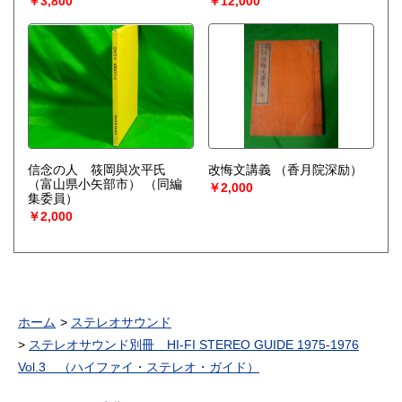
￥3,800
￥12,000
信念の人 筱岡與次平氏
改悔文講義
（香月院深励）
（富山県小矢部市）
（同編
￥2,000
集委員）
￥2,000
ホーム
ステレオサウンド
ステレオサウンド別冊 HI-FI STEREO GUIDE 1975-1976
Vol.3 （ハイファイ・ステレオ・ガイド）