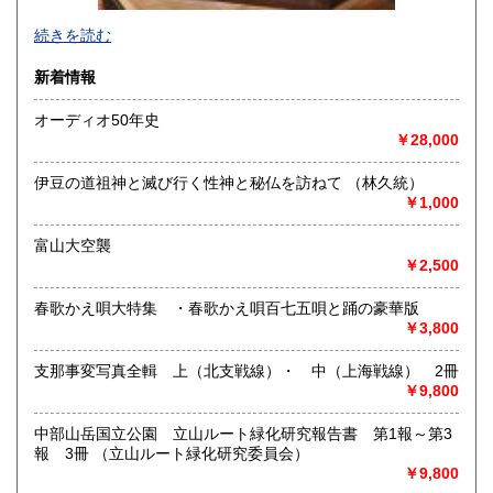
-
続きを読む
沿線名：城端線
新着情報
最寄駅：福野
営業時間：14時～18時
オーディオ50年史
定休日：不定休
￥28,000
書籍の買取について
伊豆の道祖神と滅び行く性神と秘仏を訪ねて （林久統）
書籍全般、古道具、骨董など、古物全般の買取を致します。
￥1,000
持ち込み歓迎。
近県は出張買取致します。
富山大空襲
￥2,500
取り扱い分野
春歌かえ唄大特集 ・春歌かえ唄百七五唄と踊の豪華版
哲学宗教、歴史、社会科学、自然科学、美術工芸、趣味、サ
￥3,800
ブカルチャー
民俗、民芸、オーディオ、料理
支那事変写真全輯 上（北支戦線）・ 中（上海戦線） 2冊
￥9,800
中部山岳国立公園 立山ルート緑化研究報告書 第1報～第3
報 3冊 （立山ルート緑化研究委員会）
￥9,800