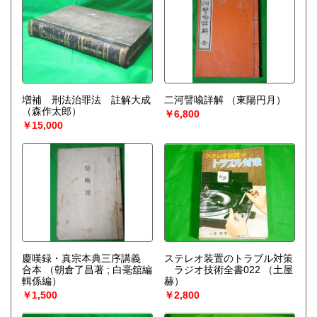
増補 刑法治罪法 註解大成
二河譬喩詳解
（東陽円月）
（森作太郎）
￥6,800
￥15,000
慶嘆録・真宗本典三序講義
ステレオ装置のトラブル対策
合本
（朝倉了昌著 ; 白毫舘編
ラジオ技術全書022
（土屋
輯係編）
赫）
￥1,500
￥2,800