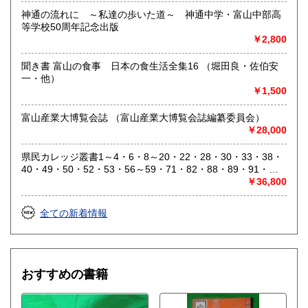
神通の流れに ～私達の歩いた道～ 神通中学・富山中部高
等学校50周年記念出版
￥2,800
聞き書 富山の食事 日本の食生活全集16 （堀田良・佐伯安
一・他）
￥1,500
富山産業大博覧会誌 （富山産業大博覧会誌編纂委員会）
￥28,000
県民カレッジ叢書1～4・6・8～20・22・28・30・33・38・
40・49・50・52・53・56～59・71・82・88・89・91・
92・94～97・99・101・102・104 46冊セット （富山県民
￥36,800
生涯学習カレッジ編）
全ての新着情報
おすすめの書籍