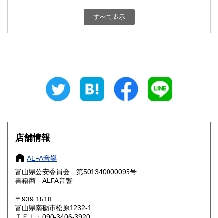
新潟県
富山県
600円
600円
すべて表示
石川県
福井県
600円
600円
山梨県
長野県
600円
600円
岐阜県
静岡県
600円
600円
愛知県
三重県
600円
600円
滋賀県
京都府
600円
600円
大阪府
兵庫県
600円
600円
店舗情報
奈良県
和歌山県
600円
600円
ALFA音響
富山県公安委員会 第501340000095号
鳥取県
島根県
600円
600円
書籍商 ALFA音響
岡山県
広島県
600円
600円
〒939-1518
富山県南砺市松原1232-1
ＴＥＬ：090-3406-3920
山口県
徳島県