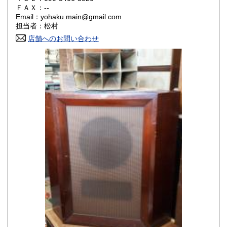
600円
600円
ＦＡＸ：--
Email：yohaku.main@gmail.com
香川県
愛媛県
600円
600円
担当者：松村
店舗へのお問い合わせ
高知県
福岡県
600円
600円
佐賀県
長崎県
600円
600円
熊本県
大分県
600円
600円
宮崎県
鹿児島県
600円
600円
沖縄県
600円