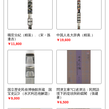
職官分紀（精装）.
（宋・孫
中国人名大辞典（精装.）
逢吉）
￥19,600
￥11,800
国立歴史民俗博物館所蔵 国
問津文庫?口述津沽：民間語
宝史記3
（水沢利忠他解題）
境下的堤頭與鈴鐺閣
（張建
著）
￥9,000
￥6,500