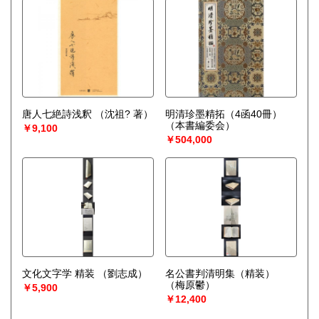
唐人七絶詩浅釈
（沈祖? 著）
明清珍墨精拓（4函40冊）
（本書編委会）
￥9,100
￥504,000
文化文字学 精装
（劉志成）
名公書判清明集（精装）
（梅原鬱）
￥5,900
￥12,400