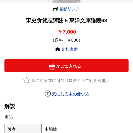
書影リンク
宋史食貨志譯註 5 東洋文庫論叢63
￥7,000
（送料：￥600）
光和書房
かごに入れる
気になる本に追加（ログインで利用可能）
気になる本の使い方
解説
美品
著者
中嶋敏