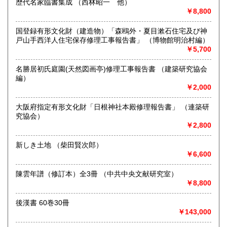
歴代名家臨書集成 （西林昭一 他）
￥8,800
国登録有形文化財（建造物）「森鴎外・夏目漱石住宅及び神
戸山手西洋人住宅保存修理工事報告書」 （博物館明治村編）
-
￥5,700
沿線名：JR線、都営三田線、半蔵門線
最寄駅：神保町、御茶ノ水
名勝居初氏庭園(天然図画亭)修理工事報告書 （建築研究協会
営業時間：10時～19時
編）
定休日：日曜日・祝日
￥2,000
書籍の買取について
大阪府指定有形文化財「日根神社本殿修理報告書」 （連築研
究協会）
書道関係書籍、金石拓本、唐本漢籍、文房四宝、書画掛軸な
￥2,800
ど、専門店として、誠実評価、高価買受致します。
各種相談、評価、見積は無償でお引き受けいたします。
新しき土地 （柴田賢次郎）
￥6,600
取り扱い分野
陳雲年譜（修訂本）全3冊 （中共中央文献研究室）
美術工芸、古典籍、外国書、古書一般（その他）
￥8,800
後漢書 60巻30冊
￥143,000