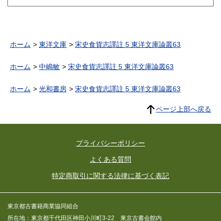
ホーム
東洋文庫
宋史食貨志譯註 5 東洋文庫論叢63
ホーム
中嶋敏
宋史食貨志譯註 5 東洋文庫論叢63
ホーム
光和書房
宋史食貨志譯註 5 東洋文庫論叢63
ページ上部へ戻る
プライバシーポリシー
よくある質問
特定商取引に関する法律に基づく表記
東京都古書籍商業協同組合
所在地：東京都千代田区神田小川町3-22 東京古書会館内