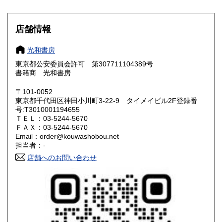
滋賀県
京都府
600円
600円
大阪府
兵庫県
600円
600円
店舗情報
奈良県
和歌山県
600円
600円
光和書房
東京都公安委員会許可 第307711104389号
鳥取県
島根県
600円
600円
書籍商 光和書房
岡山県
広島県
600円
600円
〒101-0052
東京都千代田区神田小川町3-22-9 タイメイビル2F登録番
号:T3010001194655
山口県
徳島県
600円
600円
ＴＥＬ：03-5244-5670
ＦＡＸ：03-5244-5670
香川県
愛媛県
600円
600円
Email：order@kouwashobou.net
担当者：-
高知県
福岡県
600円
600円
店舗へのお問い合わせ
佐賀県
長崎県
600円
600円
熊本県
大分県
600円
600円
宮崎県
鹿児島県
600円
600円