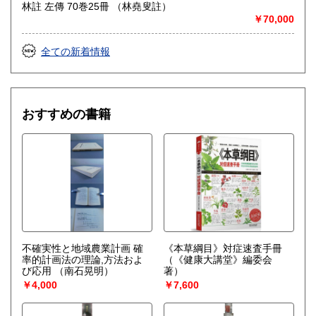
林註 左傳 70巻25冊 （林堯叟註）
￥70,000
全ての新着情報
おすすめの書籍
不確実性と地域農業計画 確
《本草綱目》対症速査手冊
率的計画法の理論,方法およ
（《健康大講堂》編委会
び応用
（南石晃明）
著）
￥4,000
￥7,600