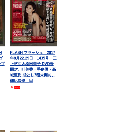
N
FLASH フラッシュ 2017
ヴ
年8月22.29日 1435号 三
子プ
上悠亜＆松田美子 DVD未
開封。叶美香・手島優・高
城亜樹 袋とじ3種未開封。
朝比奈彩 田
￥880