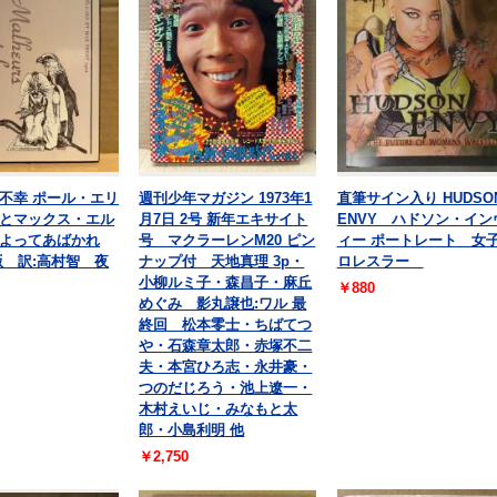
不幸 ポール・エリ
週刊少年マガジン 1973年1
直筆サイン入り HUDSO
とマックス・エル
月7日 2号 新年エキサイト
ENVY ハドソン・イン
よってあばかれ
号 マクラーレンM20 ピン
ィー ポートレート 女
版 訳:高村智 夜
ナップ付 天地真理 3p・
ロレスラー
小柳ルミ子・森昌子・麻丘
￥880
めぐみ 影丸譲也:ワル 最
終回 松本零士・ちばてつ
や・石森章太郎・赤塚不二
夫・本宮ひろ志・永井豪・
つのだじろう・池上遼一・
木村えいじ・みなもと太
郎・小島利明 他
￥2,750