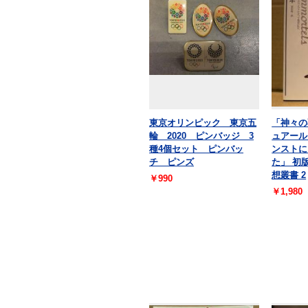
東京オリンピック 東京五
「神々の
輪 2020 ピンバッジ 3
ュアール
種4個セット ピンバッ
ンストに
チ ピンズ
た」 初
想叢書 2
￥990
￥1,980