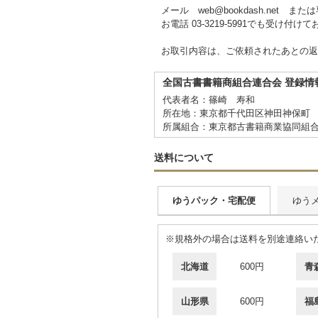
メール web@bookdash.net
お電話 03-3219-5991でも受け付け
お取引内容は、ご依頼されたあとの返
全国古書書籍商組合連合会 登録情
代表者名：篠崎 寿和
所在地：東京都千代田区神田神保町 
所属組合：東京都古書籍商業協同組
送料について
ゆうパック・宅配便
ゆう
※規格外の場合は送料を別途連絡い
北海道
600円
青
山形県
600円
福