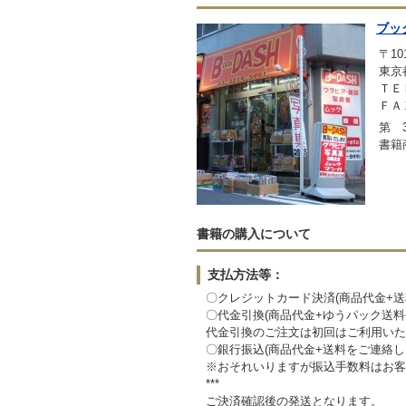
ブッ
〒101
東京
ＴＥＬ
ＦＡＸ
第 3
書籍
書籍の購入について
支払方法等：
〇クレジットカード決済(商品代金+
〇代金引換(商品代金+ゆうパック送
代金引換のご注文は初回はご利用いた
〇銀行振込(商品代金+送料をご連絡
※おそれいりますが振込手数料はお客
***
ご決済確認後の発送となります。