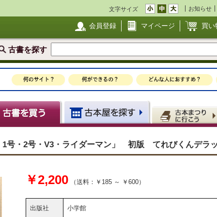
お知らせ
文字サイズ
会員登録
マイページ
買い
古書を探す
集 1号・2号・V3・ライダーマン」 初版 てれびくんデラ
￥2,200
（送料：￥185 ～ ￥600）
出版社
小学館