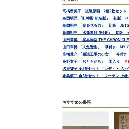
高橋留美子 複製原画 2種2枚セット 
鳥図明児 「虹神殿 新装版」 初版 
鳥図明児 「光を見る男」 初版 JETS
鳥図明児 「水蓮運河 第4巻」 初版
山田章博 「星界物語 THE CHRONICLE
山田章博 「人魚變生」 帯付き MY 
高橋葉介 「腸詰工場の少女」 帯付き 
高野文子 「おともだち」 函入り
￥
名香智子 全2巻セット 「レディ・ギネ
永島慎二 全2巻セット 「フーテン 上
おすすめの書籍