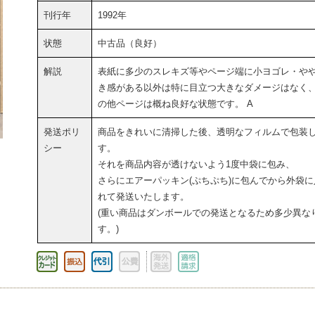
刊行年
1992年
状態
中古品（良好）
解説
表紙に多少のスレキズ等やページ端に小ヨゴレ・や
き感がある以外は特に目立つ大きなダメージはなく
の他ページは概ね良好な状態です。 A
発送ポリ
商品をきれいに清掃した後、透明なフィルムで包装
シー
す。
それを商品内容が透けないよう1度中袋に包み、
さらにエアーパッキン(ぷちぷち)に包んでから外袋に
れて発送いたします。
(重い商品はダンボールでの発送となるため多少異な
す。)