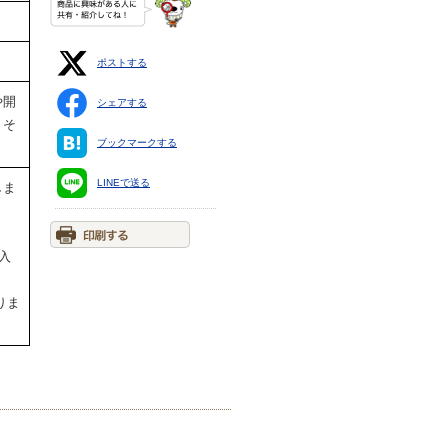
ポストする
や開
シェアする
、そ
ブックマークする
LINEで送る
しま
入
りま