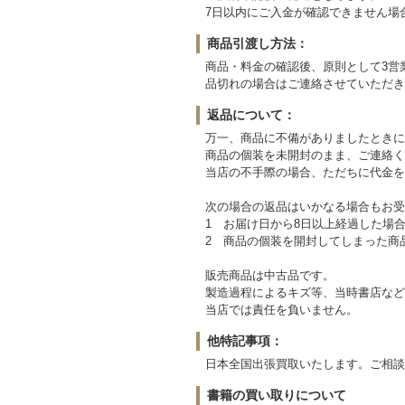
7日以内にご入金が確認できません場
商品引渡し方法：
商品・料金の確認後、原則として3営
品切れの場合はご連絡させていただき
返品について：
万一、商品に不備がありましたときに
商品の個装を未開封のまま、ご連絡く
当店の不手際の場合、ただちに代金を
次の場合の返品はいかなる場合もお受
1 お届け日から8日以上経過した場
2 商品の個装を開封してしまった商
販売商品は中古品です。
製造過程によるキズ等、当時書店など
当店では責任を負いません。
他特記事項：
日本全国出張買取いたします。ご相談
書籍の買い取りについて